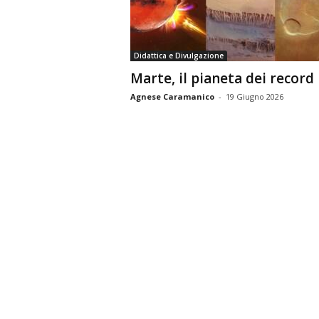
n
o
m
Didattica e Divulgazione
i
Marte, il pianeta dei record
a
Agnese Caramanico
-
19 Giugno 2026