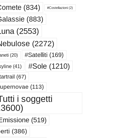
Comete
(834)
#Costellazioni
(2)
alassie
(883)
Luna
(2553)
Nebulose
(2272)
#Satelliti
(169)
aneti
(20)
#Sole
(1210)
yline
(41)
artrail
(67)
upernovae
(113)
utti i soggetti
13600)
Emissione
(519)
erti
(386)