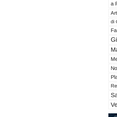
a 
Art
di 
Fa
G
Ma
Me
No
Pl
Re
Sa
V