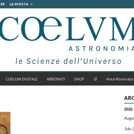
TER
LA RIVISTA
COELUM DIGITALE
ABBONATI
SHOP
🛒
Area Riservata
ARC
2026
Augus
July (