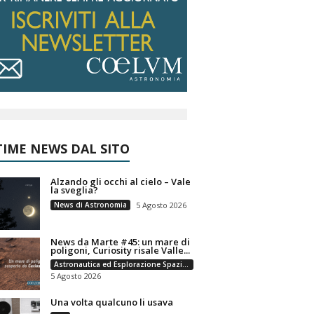
IME NEWS DAL SITO
Alzando gli occhi al cielo – Vale
la sveglia?
News di Astronomia
5 Agosto 2026
News da Marte #45: un mare di
poligoni, Curiosity risale Valle...
Astronautica ed Esplorazione Spaziale
5 Agosto 2026
Una volta qualcuno li usava