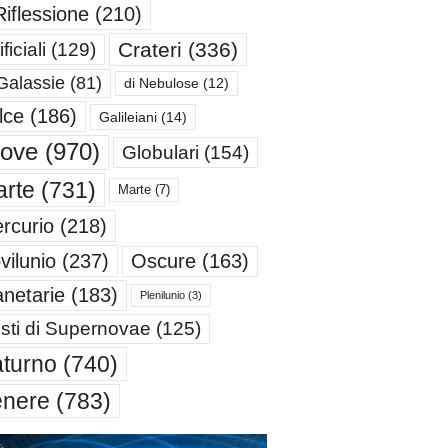
Riflessione
(210)
Crateri
(336)
ificiali
(129)
Galassie
(81)
di Nebulose
(12)
lce
(186)
Galileiani
(14)
iove
(970)
Globulari
(154)
rte
(731)
Marte
(7)
rcurio
(218)
Oscure
(163)
vilunio
(237)
anetarie
(183)
Plenilunio
(3)
sti di Supernovae
(125)
turno
(740)
enere
(783)