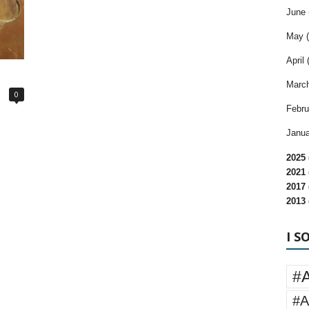
June 
May (
April 
March
0
Febru
Janua
2025 
2021 
2017 
2013 
I S
#
#A