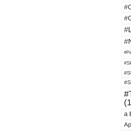
#
#G
#
#
#Pi
#Sk
#St
#S
#T
(
a 
Ap