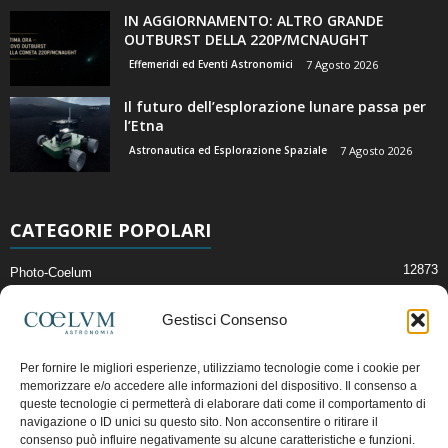
IN AGGIORNAMENTO: ALTRO GRANDE
OUTBURST DELLA 220P/MCNAUGHT
Effemeridi ed Eventi Astronomici
7 Agosto 2026
Il futuro dell’esplorazione lunare passa per
l’Etna
Astronautica ed Esplorazione Spaziale
7 Agosto 2026
CATEGORIE POPOLARI
12873
Photo-Coelum
2914
Mostre e Incontri
Gestisci Consenso
2412
News di Astronomia
1315
Cielo del Mese
Per fornire le migliori esperienze, utilizziamo tecnologie come i cookie per
memorizzare e/o accedere alle informazioni del dispositivo. Il consenso a
365
Astronomia, Astrofisica e Cosmologia
queste tecnologie ci permetterà di elaborare dati come il comportamento di
268
navigazione o ID unici su questo sito. Non acconsentire o ritirare il
Articoli e Risorse On-Line
consenso può influire negativamente su alcune caratteristiche e funzioni.