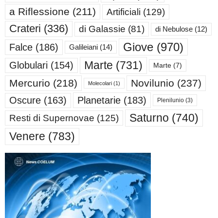
a Riflessione
(211)
Artificiali
(129)
Crateri
(336)
di Galassie
(81)
di Nebulose
(12)
Giove
(970)
Falce
(186)
Galileiani
(14)
Marte
(731)
Globulari
(154)
Marte
(7)
Mercurio
(218)
Novilunio
(237)
Molecolari
(1)
Oscure
(163)
Planetarie
(183)
Plenilunio
(3)
Saturno
(740)
Resti di Supernovae
(125)
Venere
(783)