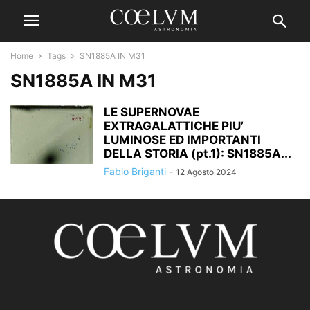
Home
Tags
SN1885A IN M31
SN1885A IN M31
LE SUPERNOVAE
EXTRAGALATTICHE PIU’
LUMINOSE ED IMPORTANTI
DELLA STORIA (pt.1): SN1885A...
Fabio Briganti
-
12 Agosto 2024