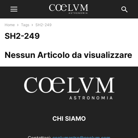
Home
Tags
SH2-249
SH2-249
Nessun Articolo da visualizzare
CHI SIAMO
Contattaci:
coelumastro@coelum.com