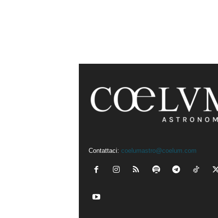
Contattaci:
coelumastro@coelum.com