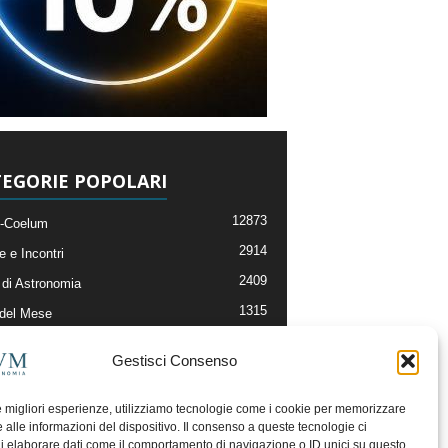
EGORIE POPOLARI
12873
-Coelum
2914
e e Incontri
2409
di Astronomia
1315
 del Mese
365
nomia, Astrofisica e Cosmologia
Gestisci Consenso
268
li e Risorse On-Line
192
og della Redazione
le migliori esperienze, utilizziamo tecnologie come i cookie per memorizzare
 alle informazioni del dispositivo. Il consenso a queste tecnologie ci
i elaborare dati come il comportamento di navigazione o ID unici su questo