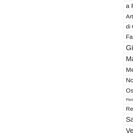
a 
Art
di
Fa
G
Ma
Me
No
Os
Plen
Re
Sa
V