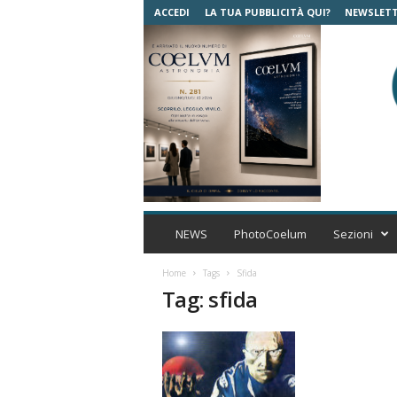
ACCEDI
LA TUA PUBBLICITÀ QUI?
NEWSLET
C
o
NEWS
PhotoCoelum
Sezioni
e
l
Home
Tags
Sfida
u
Tag: sfida
m
A
s
t
r
o