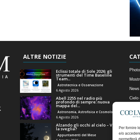
ALTRE NOTIZIE
CAT
Photo
Eclissi totale di Sole 2026: gli
strumenti del Time Baseline
Team...
Mostr
Astrotecnica e Osservazione
News 
6 Agosto 2026
Abell 2255 nel radio più
Cielo
profondo di sempre: nuova
mappa del...
Astro
Astronomia, Astrofisica e Cosmologia
Artico
6 Agosto 2026
Alzando gli occhi al cielo – Vale
Il Bl
Per fornire 
la sveglia?
e/o accedere
Appuntamenti del Mese
permetterà d