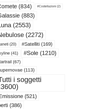
Comete
(834)
#Costellazioni
(2)
alassie
(883)
Luna
(2553)
Nebulose
(2272)
#Satelliti
(169)
aneti
(20)
#Sole
(1210)
yline
(41)
artrail
(67)
upernovae
(113)
utti i soggetti
13600)
Emissione
(521)
erti
(386)