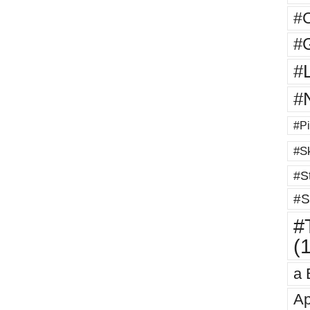
#
#G
#
#
#Pi
#Sk
#St
#S
#T
(
a 
Ap