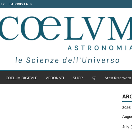
TER
LA RIVISTA
COELUM DIGITALE
ABBONATI
SHOP
🛒
Area Riservata
ARC
2026
Augus
July (