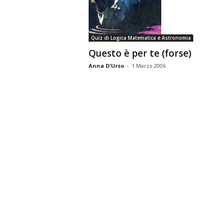
n
o
m
Quiz di Logica Matematica e Astronomia
i
Questo è per te (forse)
a
Anna D'Urso
-
1 Marzo 2006