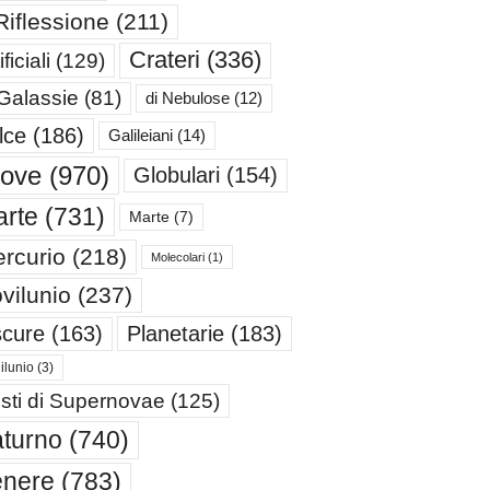
Riflessione
(211)
Crateri
(336)
ificiali
(129)
 Galassie
(81)
di Nebulose
(12)
lce
(186)
Galileiani
(14)
iove
(970)
Globulari
(154)
rte
(731)
Marte
(7)
rcurio
(218)
Molecolari
(1)
vilunio
(237)
cure
(163)
Planetarie
(183)
ilunio
(3)
sti di Supernovae
(125)
turno
(740)
enere
(783)