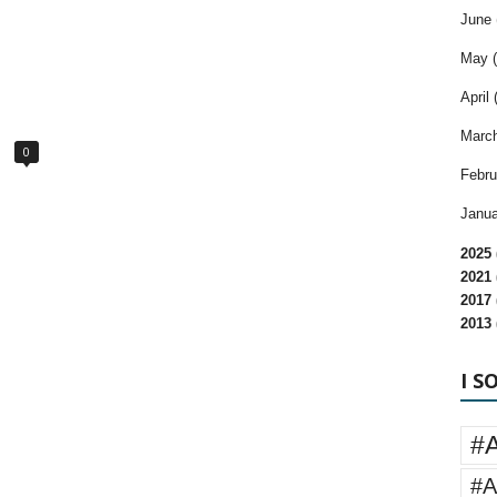
June 
May (
April 
March
0
Febru
Janua
2025 
2021 
2017 
2013 
I S
#
#A