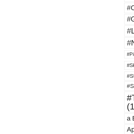
#
#G
#
#
#Pi
#Sk
#St
#S
#T
(
a 
Ap