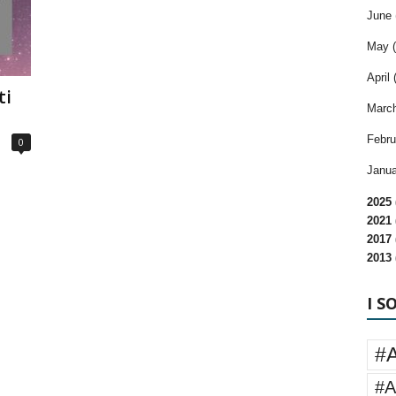
June 
May (
April 
ti
March
Febru
0
Janua
2025 
2021 
2017 
2013 
I S
#
#A