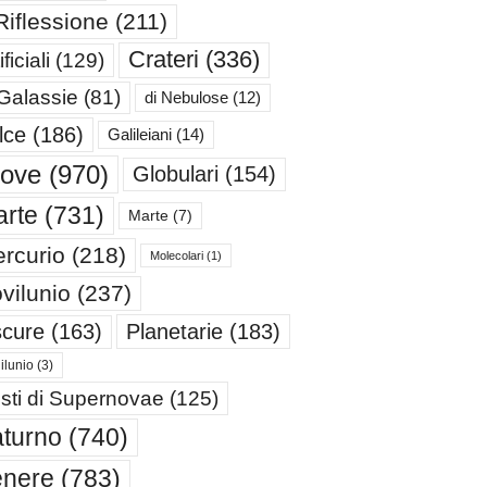
Riflessione
(211)
Crateri
(336)
ificiali
(129)
 Galassie
(81)
di Nebulose
(12)
lce
(186)
Galileiani
(14)
iove
(970)
Globulari
(154)
rte
(731)
Marte
(7)
rcurio
(218)
Molecolari
(1)
vilunio
(237)
cure
(163)
Planetarie
(183)
ilunio
(3)
sti di Supernovae
(125)
turno
(740)
enere
(783)