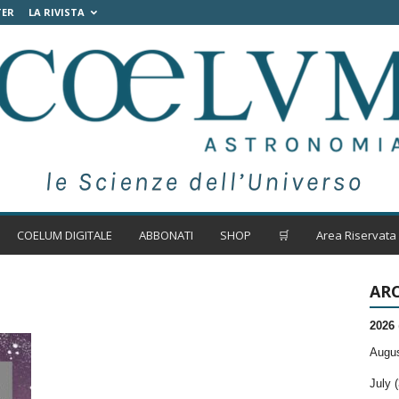
TER
LA RIVISTA
COELUM DIGITALE
ABBONATI
SHOP
🛒
Area Riservata
ARC
2026
Augus
July (