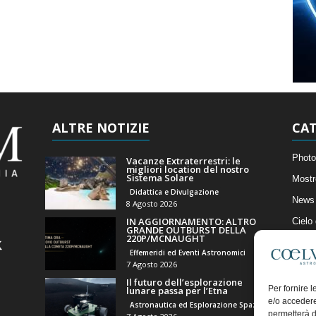
ALTRE NOTIZIE
CAT
Photo
Vacanze Extraterrestri: le
migliori location del nostro
Sistema Solare
Mostr
Didattica e Divulgazione
News 
8 Agosto 2026
IN AGGIORNAMENTO: ALTRO
Cielo
GRANDE OUTBURST DELLA
220P/MCNAUGHT
Astro
Effemeridi ed Eventi Astronomici
Artico
7 Agosto 2026
Il futuro dell’esplorazione
Il Bl
Per fornire 
lunare passa per l’Etna
e/o accedere
Astronautica ed Esplorazione Spaziale
permetterà d