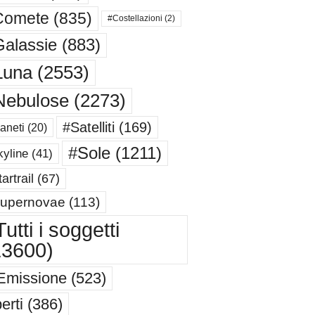
Comete
(835)
#Costellazioni
(2)
alassie
(883)
Luna
(2553)
Nebulose
(2273)
#Satelliti
(169)
aneti
(20)
#Sole
(1211)
yline
(41)
artrail
(67)
upernovae
(113)
utti i soggetti
13600)
Emissione
(523)
erti
(386)