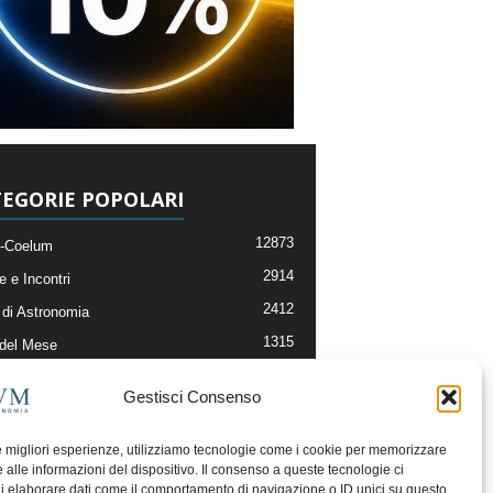
EGORIE POPOLARI
12873
-Coelum
2914
e e Incontri
2412
di Astronomia
1315
 del Mese
365
nomia, Astrofisica e Cosmologia
Gestisci Consenso
268
li e Risorse On-Line
192
og della Redazione
le migliori esperienze, utilizziamo tecnologie come i cookie per memorizzare
 alle informazioni del dispositivo. Il consenso a queste tecnologie ci
i elaborare dati come il comportamento di navigazione o ID unici su questo