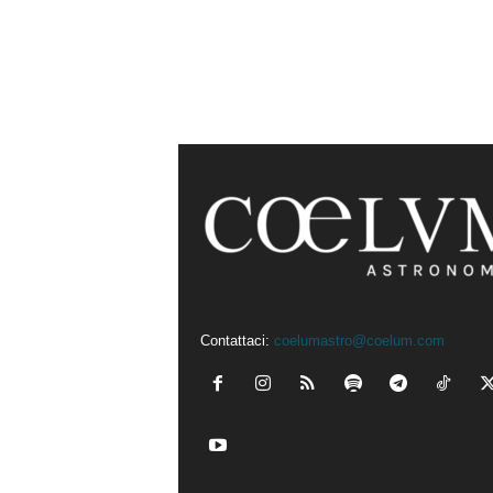
Contattaci:
coelumastro@coelum.com