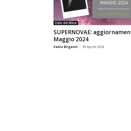
n
o
m
Cielo del Mese
i
SUPERNOVAE: aggiornamen
a
Maggio 2024
Fabio Briganti
-
30 Aprile 2024