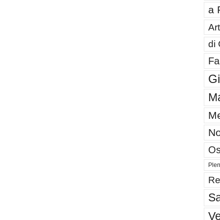
a 
Art
di
Fa
G
Ma
Me
No
Os
Plen
Re
Sa
V