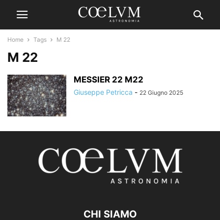
Home
Tags
M 22
M 22
MESSIER 22 M22
Giuseppe Petricca
-
22 Giugno 2025
CHI SIAMO