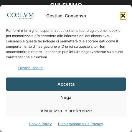
CHI SIAMO
Gestisci Consenso
Contattaci:
coelumastro@coelum.com
Per fornire le migliori esperienze, utilizziamo tecnologie come i cookie
per memorizzare e/o accedere alle informazioni del dispositivo. Il
SEGUICI
consenso a queste tecnologie ci permetterà di elaborare dati come il
comportamento di navigazione o ID unici su questo sito. Non
acconsentire o ritirare il consenso può influire negativamente su alcune
caratteristiche e funzioni.
Gestisci servizi
Accetta
Nega
Visualizza le preferenze
Cookie Policy
Dichiarazione sulla Privacy