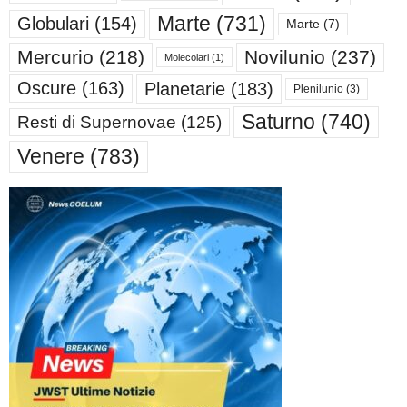
Marte
(731)
Globulari
(154)
Marte
(7)
Mercurio
(218)
Novilunio
(237)
Molecolari
(1)
Oscure
(163)
Planetarie
(183)
Plenilunio
(3)
Saturno
(740)
Resti di Supernovae
(125)
Venere
(783)