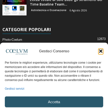
Time Baseline Team...
Astrotecnica e Osservazione
6 Agosto 2026
CATEGORIE POPOLARI
12873
Photo-Coelum
2914
Mostre e Incontri
Gestisci Consenso
2411
News di Astronomia
1315
Cielo del Mese
Per fornire le migliori esperienze, utilizziamo tecnologie come i cookie per
memorizzare e/o accedere alle informazioni del dispositivo. Il consenso a
365
Astronomia, Astrofisica e Cosmologia
queste tecnologie ci permetterà di elaborare dati come il comportamento di
268
Articoli e Risorse On-Line
navigazione o ID unici su questo sito. Non acconsentire o ritirare il
consenso può influire negativamente su alcune caratteristiche e funzioni.
192
Il Blog della Redazione
Gestisci servizi
Pubblicità:
ads@coelum.com
Accetta
Copyright © 1997 - 2024 vietata la riproduzione.