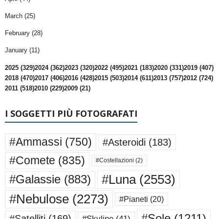
March (25)
February (28)
January (11)
2025 (329)
2024 (362)
2023 (320)
2022 (495)
2021 (183)
2020 (331)
2019 (407)
2018 (470)
2017 (406)
2016 (428)
2015 (503)
2014 (611)
2013 (757)
2012 (724)
2011 (518)
2010 (229)
2009 (21)
I SOGGETTI PIÙ FOTOGRAFATI
#Ammassi
(750)
#Asteroidi
(183)
#Comete
(835)
#Costellazioni
(2)
#Luna
(2553)
#Galassie
(883)
#Nebulose
(2273)
#Pianeti
(20)
#Sole
(1211)
#Satelliti
(169)
#Skyline
(41)