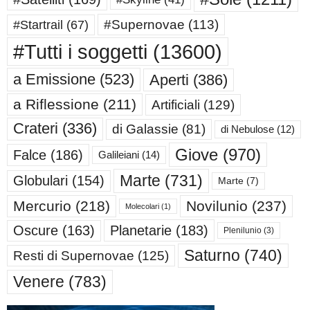
#Supernovae
(113)
#Startrail
(67)
#Tutti i soggetti
(13600)
a Emissione
(523)
Aperti
(386)
a Riflessione
(211)
Artificiali
(129)
Crateri
(336)
di Galassie
(81)
di Nebulose
(12)
Giove
(970)
Falce
(186)
Galileiani
(14)
Marte
(731)
Globulari
(154)
Marte
(7)
Mercurio
(218)
Novilunio
(237)
Molecolari
(1)
Oscure
(163)
Planetarie
(183)
Plenilunio
(3)
Saturno
(740)
Resti di Supernovae
(125)
Venere
(783)