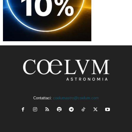
Contattaci:
coelumastro@coelum.com