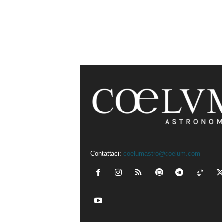
Contattaci:
coelumastro@coelum.com