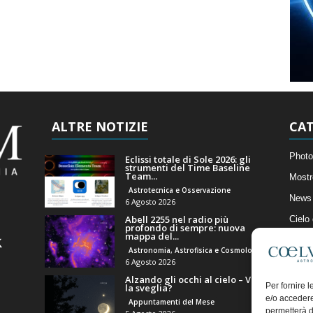
ALTRE NOTIZIE
CAT
Photo
Eclissi totale di Sole 2026: gli
strumenti del Time Baseline
Team...
Mostr
Astrotecnica e Osservazione
News 
6 Agosto 2026
Abell 2255 nel radio più
Cielo
profondo di sempre: nuova
mappa del...
Astro
Astronomia, Astrofisica e Cosmologia
Artico
6 Agosto 2026
Alzando gli occhi al cielo – Vale
Il Bl
Per fornire 
la sveglia?
e/o accedere
Appuntamenti del Mese
permetterà d