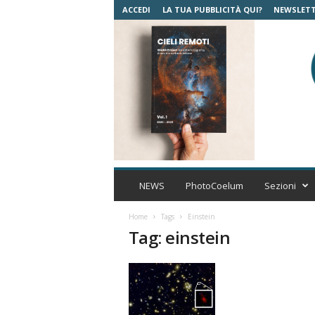
ACCEDI
LA TUA PUBBLICITÀ QUI?
NEWSLET
C
o
NEWS
PhotoCoelum
Sezioni
e
l
Home
Tags
Einstein
u
Tag: einstein
m
A
s
t
r
o