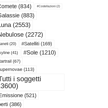
Comete
(834)
#Costellazioni
(2)
alassie
(883)
Luna
(2553)
Nebulose
(2272)
#Satelliti
(169)
aneti
(20)
#Sole
(1210)
yline
(41)
artrail
(67)
upernovae
(113)
utti i soggetti
13600)
Emissione
(521)
erti
(386)