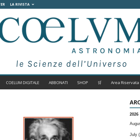
TER
LA RIVISTA
COELUM DIGITALE
ABBONATI
SHOP
🛒
Area Riservata
ARC
2026
Augus
July (