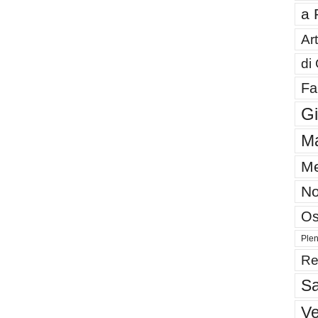
a 
Art
di
Fa
G
Ma
Me
No
Os
Plen
Re
Sa
V