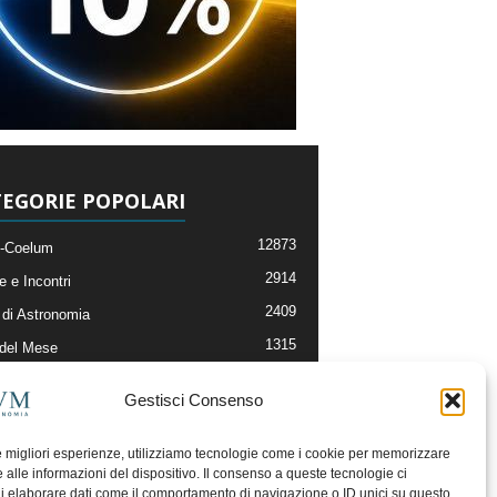
EGORIE POPOLARI
12873
-Coelum
2914
e e Incontri
2409
di Astronomia
1315
 del Mese
365
nomia, Astrofisica e Cosmologia
Gestisci Consenso
268
li e Risorse On-Line
192
og della Redazione
le migliori esperienze, utilizziamo tecnologie come i cookie per memorizzare
 alle informazioni del dispositivo. Il consenso a queste tecnologie ci
i elaborare dati come il comportamento di navigazione o ID unici su questo