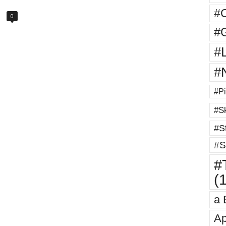
#
0
#G
#
#
#Pi
#Sk
#St
#S
#T
(
a 
Ap