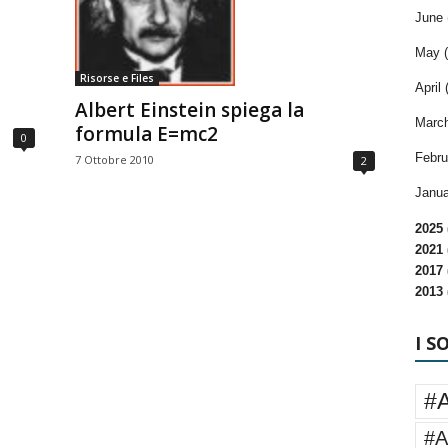
June 
May (
Risorse e Files
April 
Albert Einstein spiega la
March
formula E=mc2
0
Febru
7 Ottobre 2010
2
Janua
2025 
2021 
2017 
2013 
I S
#
#A