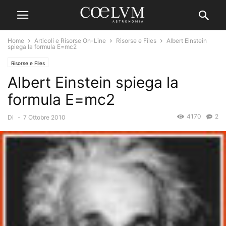
Home
Articoli e Risorse On-Line
Risorse e Files
Albert Einstein
spiega la formula E=mc2
Risorse e Files
Albert Einstein spiega la
formula E=mc2
4170
2
Di
-
7 Ottobre 2010