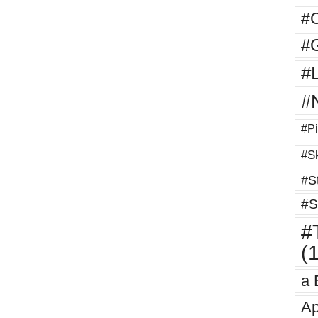
#
#G
#
#
#Pi
#Sk
#St
#S
#T
(
a 
Ap