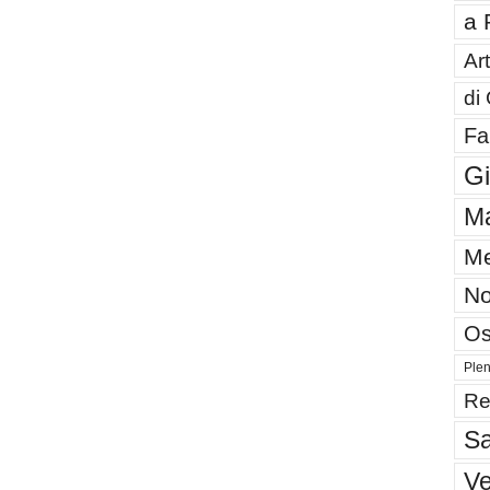
a 
Art
di
Fa
G
Ma
Me
No
Os
Plen
Re
Sa
V