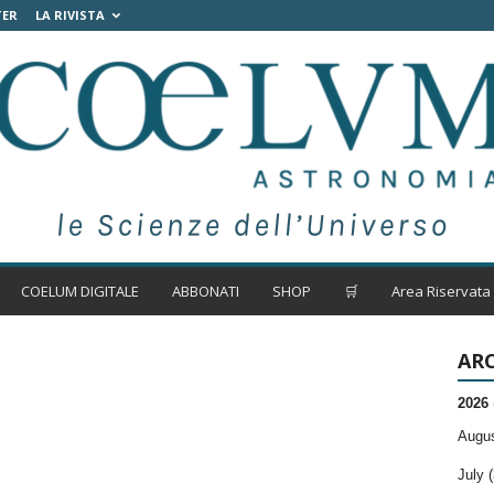
TER
LA RIVISTA
COELUM DIGITALE
ABBONATI
SHOP
🛒
Area Riservata
ARC
2026
Augus
July (