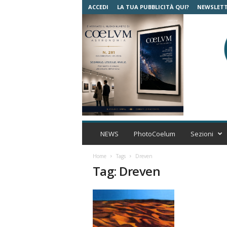
ACCEDI
LA TUA PUBBLICITÀ QUI?
NEWSLET
C
o
NEWS
PhotoCoelum
Sezioni
e
l
Home
Tags
Dreven
u
Tag: Dreven
m
A
s
t
r
o