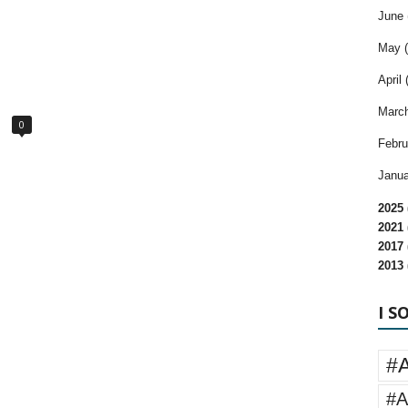
June 
May (
April 
March
0
Febru
Janua
2025 
2021 
2017 
2013 
I S
#
#A