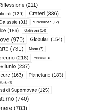
Riflessione
(211)
Crateri
(336)
ificiali
(129)
 Galassie
(81)
di Nebulose
(12)
lce
(186)
Galileiani
(14)
iove
(970)
Globulari
(154)
rte
(731)
Marte
(7)
rcurio
(218)
Molecolari
(1)
vilunio
(237)
cure
(163)
Planetarie
(183)
ilunio
(3)
sti di Supernovae
(125)
turno
(740)
enere
(783)