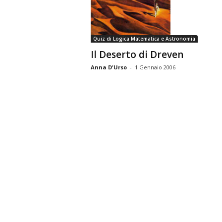
n
o
m
Quiz di Logica Matematica e Astronomia
i
Il Deserto di Dreven
a
Anna D'Urso
-
1 Gennaio 2006