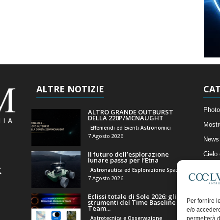
ALTRE NOTIZIE
CAT
Photo
ALTRO GRANDE OUTBURST
DELLA 220P/MCNAUGHT
Mostr
Effemeridi ed Eventi Astronomici
7 Agosto 2026
News 
Il futuro dell’esplorazione
Cielo
lunare passa per l’Etna
Astro
Astronautica ed Esplorazione Spaziale
7 Agosto 2026
Artico
Eclissi totale di Sole 2026: gli
Il Bl
Per fornire 
strumenti del Time Baseline
Team...
e/o accedere
Astrotecnica e Osservazione
permetterà d