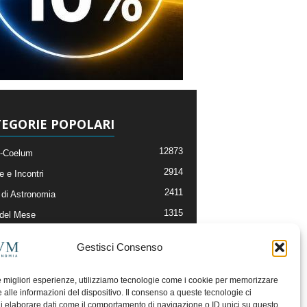
EGORIE POPOLARI
12873
-Coelum
2914
e e Incontri
2411
di Astronomia
1315
 del Mese
365
nomia, Astrofisica e Cosmologia
Gestisci Consenso
268
li e Risorse On-Line
192
og della Redazione
le migliori esperienze, utilizziamo tecnologie come i cookie per memorizzare
 alle informazioni del dispositivo. Il consenso a queste tecnologie ci
i elaborare dati come il comportamento di navigazione o ID unici su questo