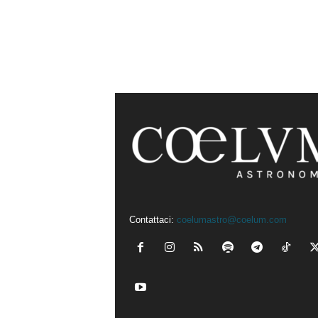
Contattaci:
coelumastro@coelum.com