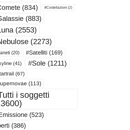
Comete
(834)
#Costellazioni
(2)
alassie
(883)
Luna
(2553)
Nebulose
(2273)
#Satelliti
(169)
aneti
(20)
#Sole
(1211)
yline
(41)
artrail
(67)
upernovae
(113)
utti i soggetti
13600)
Emissione
(523)
erti
(386)