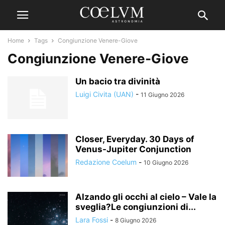
Home
Tags
Congiunzione Venere-Giove
Congiunzione Venere-Giove
Un bacio tra divinità
Luigi Civita (UAN)
-
11 Giugno 2026
Closer, Everyday. 30 Days of
Venus-Jupiter Conjunction
Redazione Coelum
-
10 Giugno 2026
Alzando gli occhi al cielo – Vale la
sveglia?Le congiunzioni di...
Lara Fossi
-
8 Giugno 2026