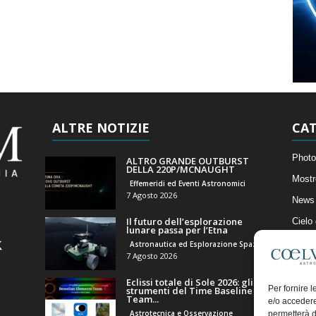
ALTRE NOTIZIE
CAT
Photo
ALTRO GRANDE OUTBURST
DELLA 220P/MCNAUGHT
Mostr
Effemeridi ed Eventi Astronomici
7 Agosto 2026
News 
Il futuro dell’esplorazione
Cielo
lunare passa per l’Etna
Astro
Astronautica ed Esplorazione Spaziale
7 Agosto 2026
Artico
Eclissi totale di Sole 2026: gli
Il Bl
Per fornire 
strumenti del Time Baseline
Team...
e/o accedere
Astrotecnica e Osservazione
permetterà d