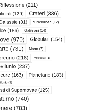
Riflessione
(211)
Crateri
(336)
ificiali
(129)
 Galassie
(81)
di Nebulose
(12)
lce
(186)
Galileiani
(14)
iove
(970)
Globulari
(154)
rte
(731)
Marte
(7)
rcurio
(218)
Molecolari
(1)
vilunio
(237)
cure
(163)
Planetarie
(183)
ilunio
(3)
sti di Supernovae
(125)
turno
(740)
enere
(783)