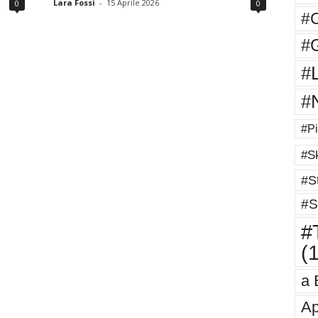
Lara Fossi
-
15 Aprile 2026
0
0
#
#G
#
#
#Pi
#Sk
#St
#S
#T
(
a 
Ap