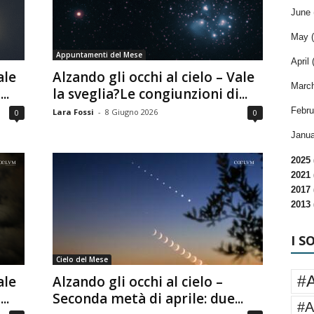
June 
May (
Appuntamenti del Mese
April 
ale
Alzando gli occhi al cielo – Vale
March
..
la sveglia?Le congiunzioni di...
Febru
Lara Fossi
-
8 Giugno 2026
0
0
Janua
2025 
2021 
2017 
2013 
I S
Cielo del Mese
#
ale
Alzando gli occhi al cielo –
..
Seconda metà di aprile: due...
#A