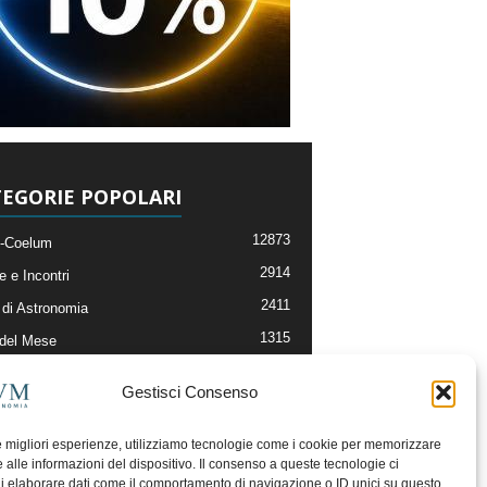
EGORIE POPOLARI
12873
-Coelum
2914
e e Incontri
2411
di Astronomia
1315
 del Mese
365
nomia, Astrofisica e Cosmologia
Gestisci Consenso
268
li e Risorse On-Line
192
og della Redazione
le migliori esperienze, utilizziamo tecnologie come i cookie per memorizzare
 alle informazioni del dispositivo. Il consenso a queste tecnologie ci
i elaborare dati come il comportamento di navigazione o ID unici su questo