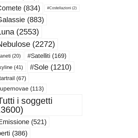
Comete
(834)
#Costellazioni
(2)
alassie
(883)
Luna
(2553)
Nebulose
(2272)
#Satelliti
(169)
aneti
(20)
#Sole
(1210)
yline
(41)
artrail
(67)
upernovae
(113)
utti i soggetti
13600)
Emissione
(521)
erti
(386)