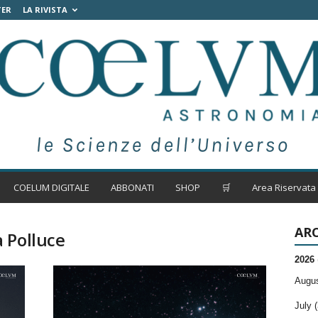
TER
LA RIVISTA
COELUM DIGITALE
ABBONATI
SHOP
🛒
Area Riservata
ARC
 Polluce
2026
Augus
July (