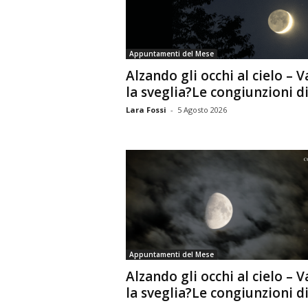
n
o
m
Appuntamenti del Mese
i
Alzando gli occhi al cielo – V
a
la sveglia?Le congiunzioni di.
Lara Fossi
-
5 Agosto 2026
Appuntamenti del Mese
Alzando gli occhi al cielo – V
la sveglia?Le congiunzioni di.