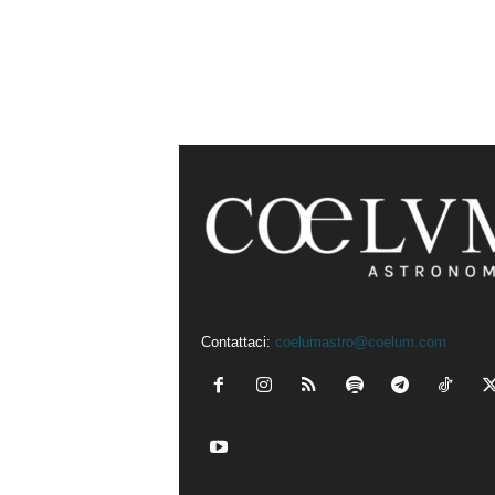
Contattaci:
coelumastro@coelum.com