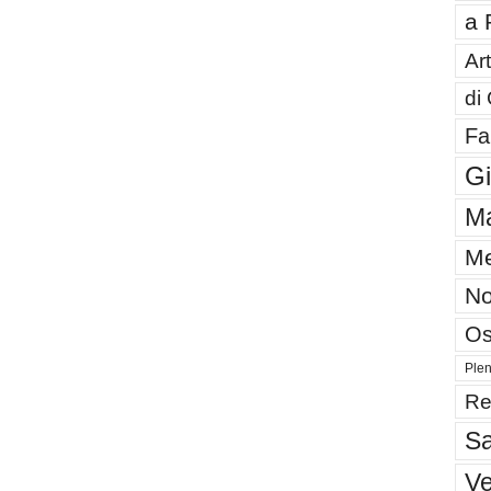
a 
Art
di
Fa
G
Ma
Me
No
Os
Plen
Re
Sa
V