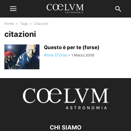
Home
Tags
Citazioni
citazioni
Questo è per te (forse)
Anna D'Urso
-
1 Marzo 2006
CHI SIAMO