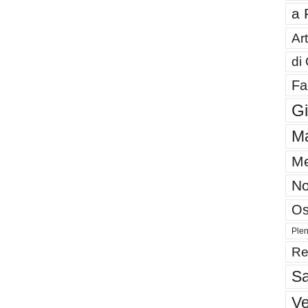
a 
Art
di
Fa
G
Ma
Me
No
Os
Plen
Re
Sa
V