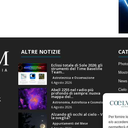
ALTRE NOTIZIE
CAT
Photo
Eclissi totale di Sole 2026: gli
strumenti del Time Baseline
Team...
Mostr
Astrotecnica e Osservazione
News 
6 Agosto 2026
Abell 2255 nel radio più
Cielo
profondo di sempre: nuova
mappa del...
Astro
Astronomia, Astrofisica e Cosmologia
Artico
6 Agosto 2026
Alzando gli occhi al cielo – Vale
Il Bl
Per fornire 
la sveglia?
e/o accedere
Appuntamenti del Mese
permetterà d