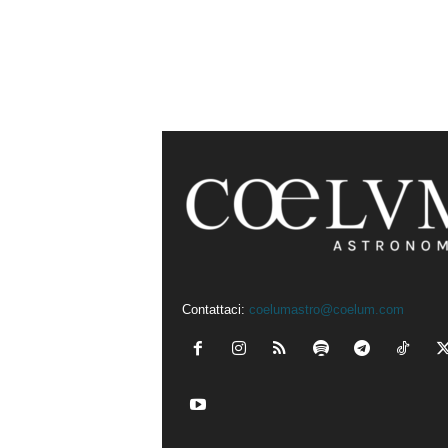
Contattaci:
coelumastro@coelum.com