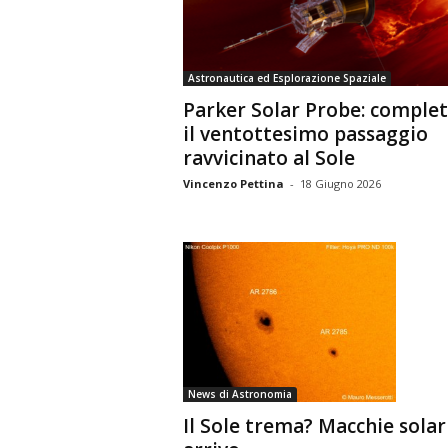
n
o
m
Astronautica ed Esplorazione Spaziale
i
Parker Solar Probe: comple
a
il ventottesimo passaggio
ravvicinato al Sole
Vincenzo Pettina
-
18 Giugno 2026
News di Astronomia
Il Sole trema? Macchie solari