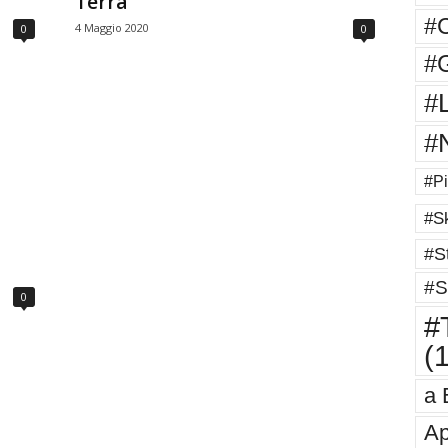
Terra
#
4 Maggio 2020
0
0
#G
#
#
#Pi
#Sk
#St
#S
0
#T
(
a 
Ap