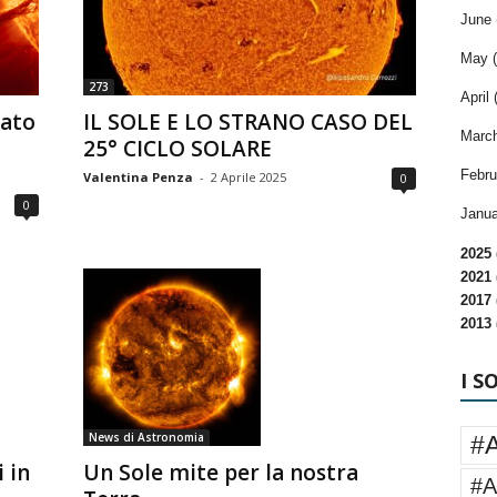
June 
May (
273
April 
tato
IL SOLE E LO STRANO CASO DEL
March
25° CICLO SOLARE
Febru
Valentina Penza
-
2 Aprile 2025
0
0
Janua
2025 
2021 
2017 
2013 
I S
News di Astronomia
#
 in
Un Sole mite per la nostra
#A