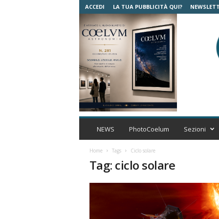
ACCEDI
LA TUA PUBBLICITÀ QUI?
NEWSLET
C
o
NEWS
PhotoCoelum
Sezioni
e
l
Home
Tags
Ciclo solare
u
Tag: ciclo solare
m
A
s
t
r
o