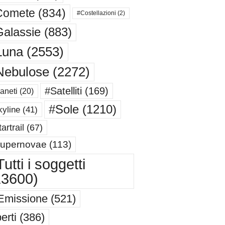
Comete
(834)
#Costellazioni
(2)
alassie
(883)
Luna
(2553)
Nebulose
(2272)
#Satelliti
(169)
aneti
(20)
#Sole
(1210)
yline
(41)
artrail
(67)
upernovae
(113)
utti i soggetti
13600)
Emissione
(521)
erti
(386)