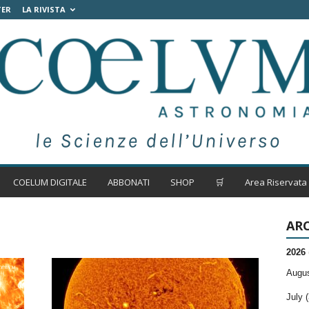
TER
LA RIVISTA
COELUM DIGITALE
ABBONATI
SHOP
🛒
Area Riservata
ARC
2026
Augus
July (