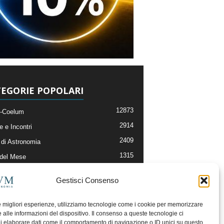
EGORIE POPOLARI
12873
-Coelum
2914
e e Incontri
2409
di Astronomia
1315
 del Mese
365
nomia, Astrofisica e Cosmologia
Gestisci Consenso
268
li e Risorse On-Line
192
og della Redazione
le migliori esperienze, utilizziamo tecnologie come i cookie per memorizzare
 alle informazioni del dispositivo. Il consenso a queste tecnologie ci
i elaborare dati come il comportamento di navigazione o ID unici su questo