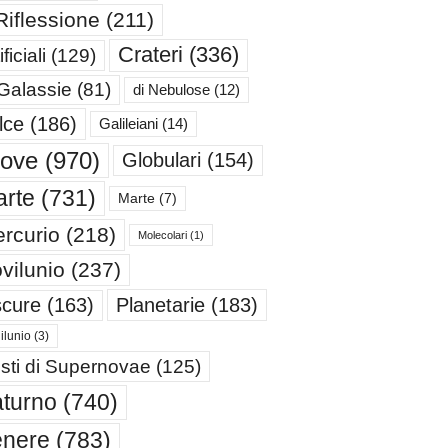
Riflessione
(211)
Crateri
(336)
ificiali
(129)
 Galassie
(81)
di Nebulose
(12)
lce
(186)
Galileiani
(14)
iove
(970)
Globulari
(154)
rte
(731)
Marte
(7)
rcurio
(218)
Molecolari
(1)
vilunio
(237)
cure
(163)
Planetarie
(183)
ilunio
(3)
sti di Supernovae
(125)
turno
(740)
enere
(783)