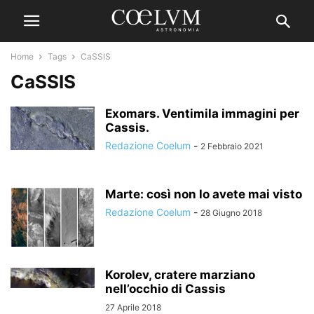
Home
Tags
CaSSIS
CaSSIS
Exomars. Ventimila immagini per
Cassis.
Redazione Coelum
-
2 Febbraio 2021
Marte: così non lo avete mai visto
Redazione Coelum
-
28 Giugno 2018
Korolev, cratere marziano
nell’occhio di Cassis
27 Aprile 2018