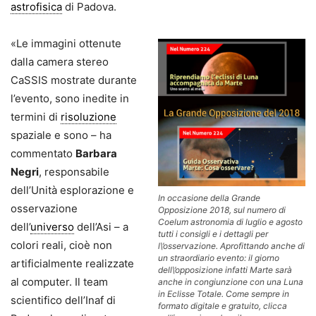
astrofisica
di Padova.
«Le immagini ottenute
dalla camera stereo
CaSSIS mostrate durante
l’evento, sono inedite in
termini di
risoluzione
spaziale e sono – ha
commentato
Barbara
Negri
, responsabile
dell’Unità esplorazione e
In occasione della Grande
osservazione
Opposizione 2018, sul numero di
Coelum astronomia di luglio e agosto
dell’
universo
dell’Asi – a
tutti i consigli e i dettagli per
colori reali, cioè non
l\’osservazione. Aprofittando anche di
un straordiario evento: il giorno
artificialmente realizzate
dell\’opposizione infatti Marte sarà
al computer. Il team
anche in congiunzione con una Luna
in Eclisse Totale. Come sempre in
scientifico dell’Inaf di
formato digitale e gratuito, clicca