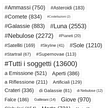
#Ammassi
(750)
#Asteroidi
(183)
#Comete
(834)
#Costellazioni
(2)
#Luna
(2553)
#Galassie
(883)
#Nebulose
(2272)
#Pianeti
(20)
#Sole
(1210)
#Satelliti
(169)
#Skyline
(41)
#Supernovae
(113)
#Startrail
(67)
#Tutti i soggetti
(13600)
a Emissione
(521)
Aperti
(386)
a Riflessione
(211)
Artificiali
(129)
Crateri
(336)
di Galassie
(81)
di Nebulose
(12)
Giove
(970)
Falce
(186)
Galileiani
(14)