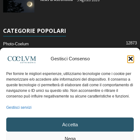
CATEGORIE POPOLARI
12873
Photo-Coelum
2914
Mostre e Incontri
Gestisci Consenso
2409
News di Astronomia
1314
Cielo del Mese
Per fornire le migliori esperienze, utilizziamo tecnologie come i cookie per
memorizzare e/o accedere alle informazioni del dispositivo. Il consenso a
365
Astronomia, Astrofisica e Cosmologia
queste tecnologie ci permetterà di elaborare dati come il comportamento di
268
navigazione o ID unici su questo sito. Non acconsentire o ritirare il
Articoli e Risorse On-Line
consenso può influire negativamente su alcune caratteristiche e funzioni.
192
Il Blog della Redazione
Gestisci servizi
Pubblicità:
ads@coelum.com
Accetta
Copyright © 1997 - 2024 vietata la riproduzione.
CF/P.IVA/VAT.C IT.01988340434
Nega