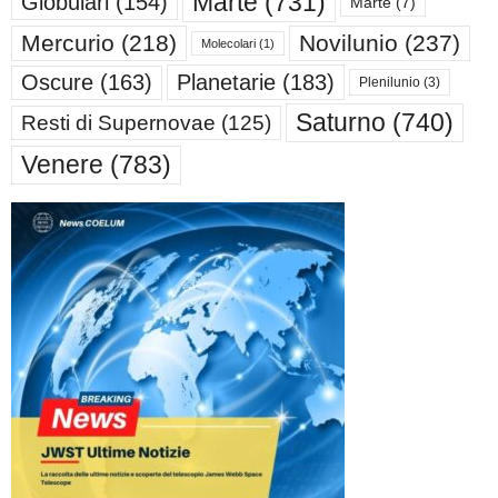
Marte
(731)
Globulari
(154)
Marte
(7)
Mercurio
(218)
Novilunio
(237)
Molecolari
(1)
Oscure
(163)
Planetarie
(183)
Plenilunio
(3)
Saturno
(740)
Resti di Supernovae
(125)
Venere
(783)