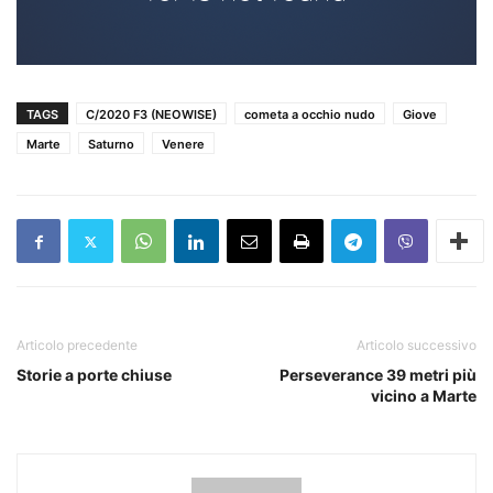
TAGS
C/2020 F3 (NEOWISE)
cometa a occhio nudo
Giove
Marte
Saturno
Venere
Articolo precedente
Articolo successivo
Storie a porte chiuse
Perseverance 39 metri più
vicino a Marte