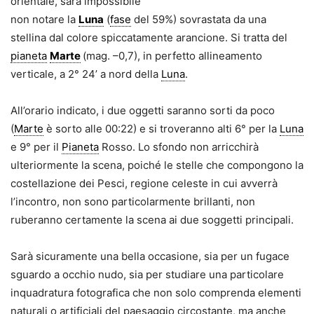
orientale, sarà impossibile
non notare la
Luna
(
fase
del 59%) sovrastata da una
stellina dal colore spiccatamente arancione. Si tratta del
pianeta
Marte
(mag. –0,7), in perfetto allineamento
verticale, a 2° 24’ a nord della
Luna
.
All’orario indicato, i due oggetti saranno sorti da poco
(
Marte
è sorto alle 00:22) e si troveranno alti 6° per la
Luna
e 9° per il
Pianeta
Rosso. Lo sfondo non arricchirà
ulteriormente la scena, poiché le stelle che compongono la
costellazione dei Pesci, regione celeste in cui avverrà
l’incontro, non sono particolarmente brillanti, non
ruberanno certamente la scena ai due soggetti principali.
Sarà sicuramente una bella occasione, sia per un fugace
sguardo a occhio nudo, sia per studiare una particolare
inquadratura fotografica che non solo comprenda elementi
naturali o artificiali del paesaggio circostante, ma anche