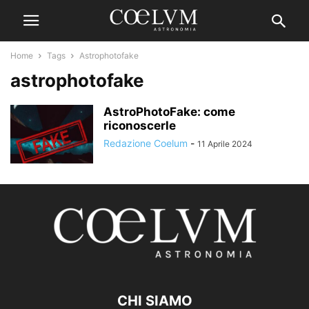
Home
Tags
Astrophotofake
astrophotofake
AstroPhotoFake: come
riconoscerle
Redazione Coelum
-
11 Aprile 2024
CHI SIAMO