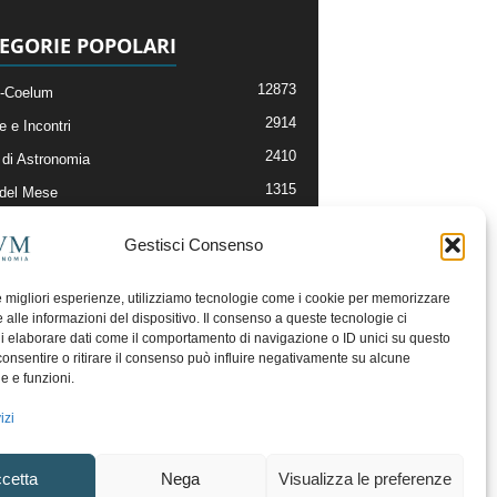
EGORIE POPOLARI
12873
-Coelum
2914
e e Incontri
2410
di Astronomia
1315
 del Mese
365
nomia, Astrofisica e Cosmologia
Gestisci Consenso
268
li e Risorse On-Line
192
og della Redazione
le migliori esperienze, utilizziamo tecnologie come i cookie per memorizzare
 alle informazioni del dispositivo. Il consenso a queste tecnologie ci
i elaborare dati come il comportamento di navigazione o ID unici su questo
consentire o ritirare il consenso può influire negativamente su alcune
he e funzioni.
izi
cetta
Nega
Visualizza le preferenze