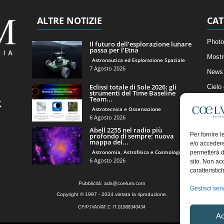
ALTRE NOTIZIE
CAT
Photo
Il futuro dell’esplorazione lunare
passa per l’Etna
Mostr
Astronautica ed Esplorazione Spaziale
7 Agosto 2026
News 
Eclissi totale di Sole 2026: gli
Cielo
strumenti del Time Baseline
Team...
Astro
Astrotecnica e Osservazione
Artico
6 Agosto 2026
Abell 2255 nel radio più
Il Bl
Per fornire 
profondo di sempre: nuova
mappa del...
e/o accedere
Astronomia, Astrofisica e Cosmologia
permetterà d
6 Agosto 2026
sito. Non ac
caratteristic
Pubblicità:
ads@coelum.com
Gestisci serv
Copyright © 1997 - 2024 vietata la riproduzione.
CF/P.IVA/VAT.C IT.01988340434
Ac