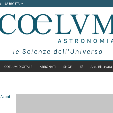
R
LA RIVISTA
COELUM DIGITALE
ABBONATI
SHOP
🛒
Area Riservata
.
Accedi