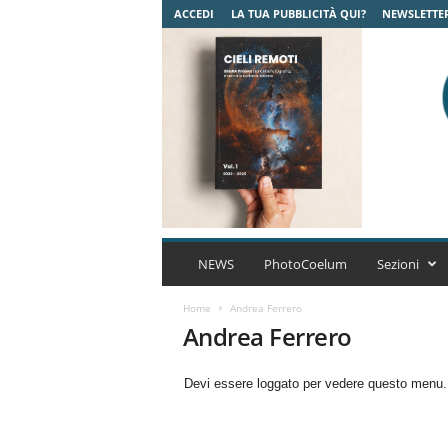
ACCEDI
LA TUA PUBBLICITÀ QUI?
NEWSLETTE
C
o
NEWS
PhotoCoelum
Sezioni
e
l
Home
Andrea Ferrero
u
Andrea Ferrero
m
A
Devi essere loggato per vedere questo menu
s
t
r
o