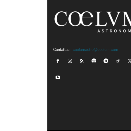
Contattaci:
coelumastro@coelum.com