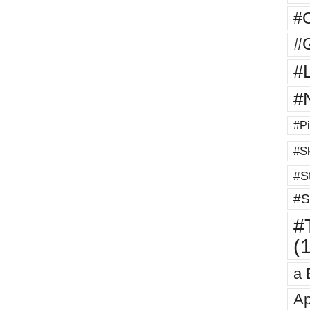
#
#G
#
#
#Pi
#Sk
#St
#S
#T
(
a 
Ap