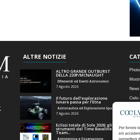
ALTRE NOTIZIE
CAT
Photo
ALTRO GRANDE OUTBURST
DELLA 220P/MCNAUGHT
Mostr
Effemeridi ed Eventi Astronomici
7 Agosto 2026
News 
Il futuro dell’esplorazione
Cielo
lunare passa per l’Etna
Astro
Astronautica ed Esplorazione Spaziale
7 Agosto 2026
Artico
Eclissi totale di Sole 2026: gli
Il Bl
Per fornire 
strumenti del Time Baseline
Team...
e/o accedere
Astrotecnica e Osservazione
permetterà d