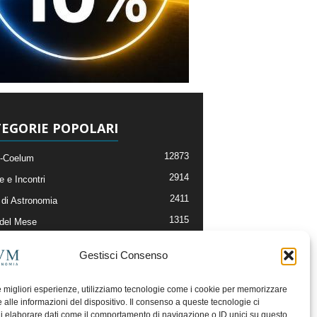
EGORIE POPOLARI
12873
-Coelum
2914
e e Incontri
2411
di Astronomia
1315
 del Mese
365
nomia, Astrofisica e Cosmologia
Gestisci Consenso
268
li e Risorse On-Line
192
og della Redazione
le migliori esperienze, utilizziamo tecnologie come i cookie per memorizzare
 alle informazioni del dispositivo. Il consenso a queste tecnologie ci
i elaborare dati come il comportamento di navigazione o ID unici su questo