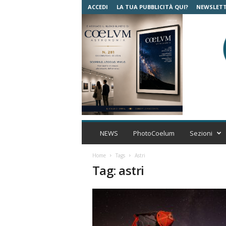
ACCEDI
LA TUA PUBBLICITÀ QUI?
NEWSLET
C
o
NEWS
PhotoCoelum
Sezioni
e
l
Home
Tags
Astri
u
Tag: astri
m
A
s
t
r
o