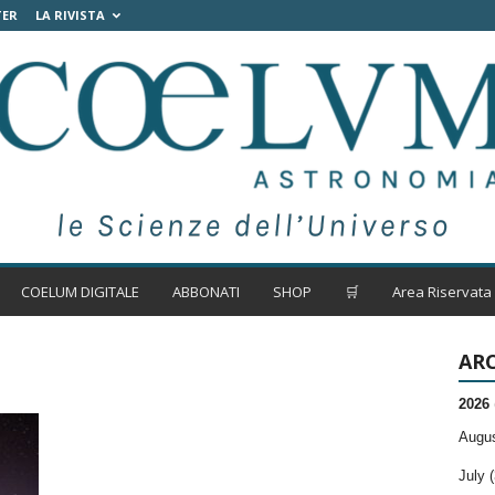
TER
LA RIVISTA
COELUM DIGITALE
ABBONATI
SHOP
🛒
Area Riservata
ARC
2026
Augus
July (