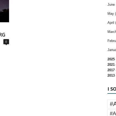
June 
May (
April 
n
March
 RG
Febru
0
Janua
2025 
2021 
2017 
2013 
I S
#
#A