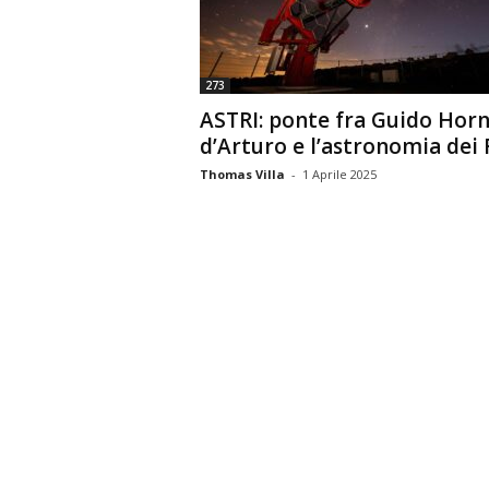
n
o
m
273
i
ASTRI: ponte fra Guido Hor
a
d’Arturo e l’astronomia dei
Thomas Villa
-
1 Aprile 2025