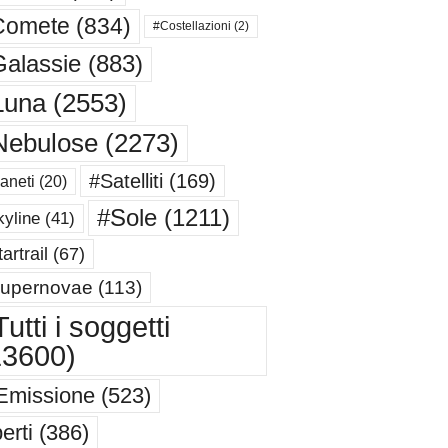
Comete
(834)
#Costellazioni
(2)
alassie
(883)
Luna
(2553)
Nebulose
(2273)
#Satelliti
(169)
aneti
(20)
#Sole
(1211)
yline
(41)
artrail
(67)
upernovae
(113)
utti i soggetti
13600)
Emissione
(523)
erti
(386)