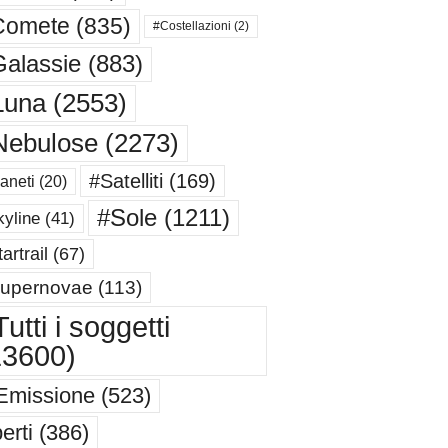
Comete
(835)
#Costellazioni
(2)
alassie
(883)
Luna
(2553)
Nebulose
(2273)
#Satelliti
(169)
aneti
(20)
#Sole
(1211)
yline
(41)
artrail
(67)
upernovae
(113)
utti i soggetti
13600)
Emissione
(523)
erti
(386)