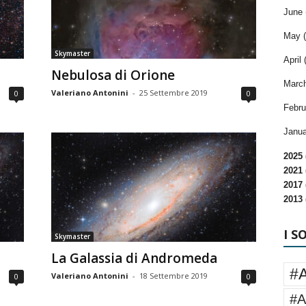
June 
May (
Skymaster
April 
Nebulosa di Orione
March
Valeriano Antonini
-
25 Settembre 2019
0
0
Febru
Janua
2025 
2021 
2017 
2013 
I S
Skymaster
La Galassia di Andromeda
#
Valeriano Antonini
-
18 Settembre 2019
0
0
#A