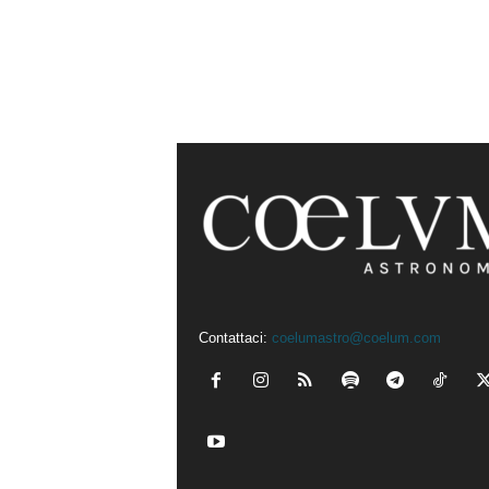
Contattaci:
coelumastro@coelum.com