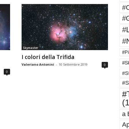
#
#G
#
#
Skymaster
#Pi
I colori della Trifida
#Sk
Valeriano Antonini
-
10 Settembre 2019
0
0
#St
#S
#T
(
a 
Ap