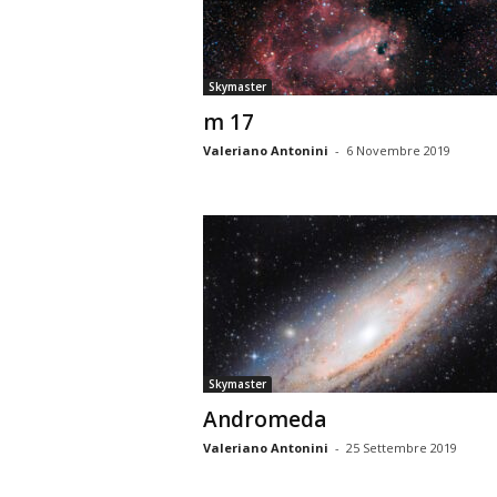
n
o
m
Skymaster
i
m 17
a
Valeriano Antonini
-
6 Novembre 2019
Skymaster
Andromeda
Valeriano Antonini
-
25 Settembre 2019