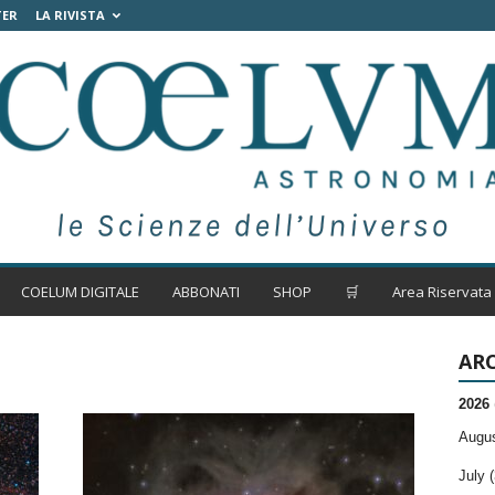
TER
LA RIVISTA
COELUM DIGITALE
ABBONATI
SHOP
🛒
Area Riservata
ARC
2026
Augus
July (