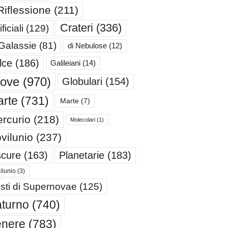
Riflessione
(211)
Crateri
(336)
ificiali
(129)
 Galassie
(81)
di Nebulose
(12)
lce
(186)
Galileiani
(14)
iove
(970)
Globulari
(154)
rte
(731)
Marte
(7)
rcurio
(218)
Molecolari
(1)
vilunio
(237)
cure
(163)
Planetarie
(183)
ilunio
(3)
sti di Supernovae
(125)
turno
(740)
enere
(783)