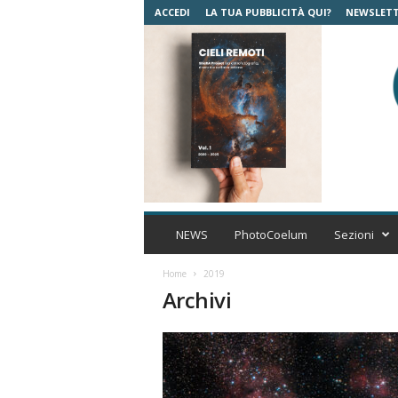
ACCEDI
LA TUA PUBBLICITÀ QUI?
NEWSLET
C
o
NEWS
PhotoCoelum
Sezioni
e
l
Home
2019
u
Archivi
m
A
s
t
r
o