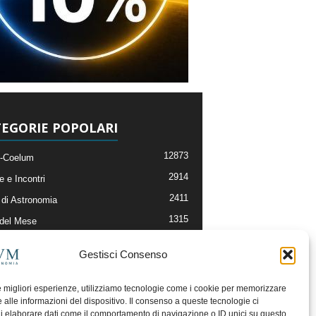
EGORIE POPOLARI
12873
-Coelum
2914
e e Incontri
2411
di Astronomia
1315
 del Mese
365
nomia, Astrofisica e Cosmologia
Gestisci Consenso
268
li e Risorse On-Line
192
og della Redazione
le migliori esperienze, utilizziamo tecnologie come i cookie per memorizzare
 alle informazioni del dispositivo. Il consenso a queste tecnologie ci
i elaborare dati come il comportamento di navigazione o ID unici su questo