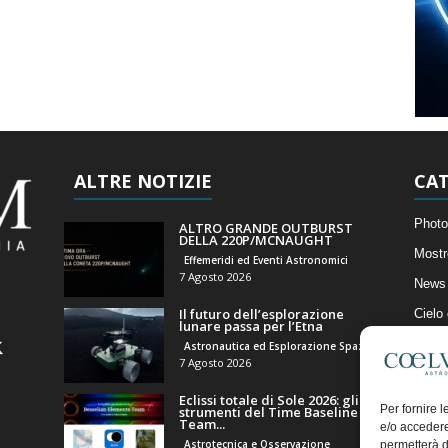
ALTRE NOTIZIE
CAT
Photo
ALTRO GRANDE OUTBURST
DELLA 220P/MCNAUGHT
Mostr
Effemeridi ed Eventi Astronomici
7 Agosto 2026
News 
Il futuro dell’esplorazione
Cielo
lunare passa per l’Etna
Astro
Astronautica ed Esplorazione Spaziale
7 Agosto 2026
Artico
Eclissi totale di Sole 2026: gli
Il Bl
Per fornire 
strumenti del Time Baseline
Team...
e/o accedere
Astrotecnica e Osservazione
permetterà d