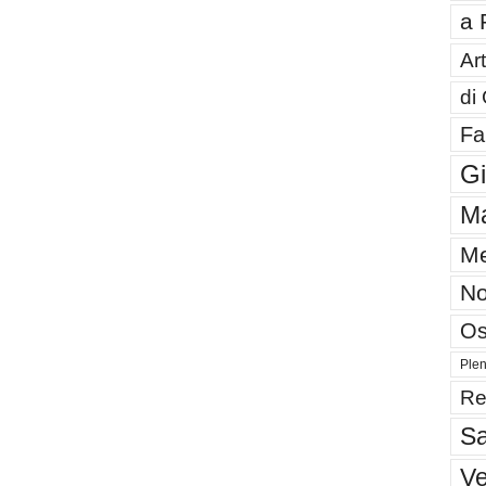
a 
Art
di
Fa
G
Ma
Me
No
Os
Plen
Re
Sa
V