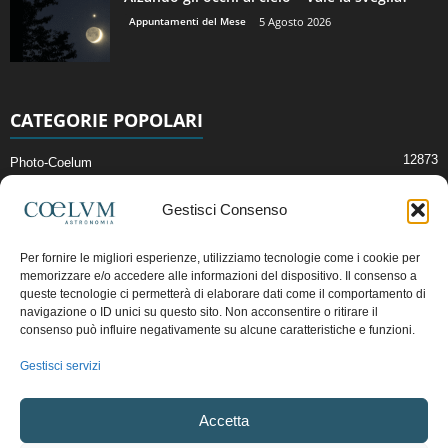
Appuntamenti del Mese
5 Agosto 2026
CATEGORIE POPOLARI
12873
Photo-Coelum
2914
Mostre e Incontri
Gestisci Consenso
2409
News di Astronomia
1315
Cielo del Mese
Per fornire le migliori esperienze, utilizziamo tecnologie come i cookie per
memorizzare e/o accedere alle informazioni del dispositivo. Il consenso a
365
Astronomia, Astrofisica e Cosmologia
queste tecnologie ci permetterà di elaborare dati come il comportamento di
268
navigazione o ID unici su questo sito. Non acconsentire o ritirare il
Articoli e Risorse On-Line
consenso può influire negativamente su alcune caratteristiche e funzioni.
192
Il Blog della Redazione
Gestisci servizi
Pubblicità:
ads@coelum.com
Accetta
Copyright © 1997 - 2024 vietata la riproduzione.