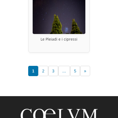
Le Pleiadi e i cipressi
1
2
3
…
5
»