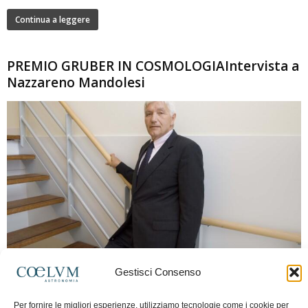
Continua a leggere
PREMIO GRUBER IN COSMOLOGIAIntervista a
Nazzareno Mandolesi
280
Gestisci Consenso
Frida Paolella
-
16 Giugno 2026
0
Intervista al professor Nazzareno Mandolesi, tra i protagonisti della cosmologia
Per fornire le migliori esperienze, utilizziamo tecnologie come i cookie per
spaziale europea e della missione Planck. Il dialogo ripercorre i principali