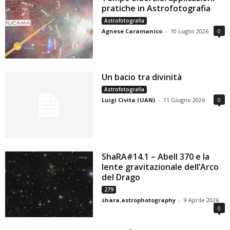
pratiche in Astrofotografia
Astrofotografia
Agnese Caramanico
-
10 Luglio 2026
0
Un bacio tra divinità
Astrofotografia
Luigi Civita (UAN)
-
11 Giugno 2026
0
ShaRA#14.1 – Abell 370 e la
lente gravitazionale dell’Arco
del Drago
279
shara.astrophotography
-
9 Aprile 2026
0