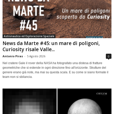
Astronautica ed Esplorazione Spaziale
News da Marte #45: un mare di poligoni,
Curiosity risale Valle...
Antonio Piras
-
5 Agosto 2026
0
Nel cratere Gale il rover della NASA ha fotografato una distesa di fratture
geometriche che si estende in ogni direzione fino all'orizzonte. Strutture del
genere erano già note, ma mai su questa scala. E su come si siano formate il
team non si sbilancia.