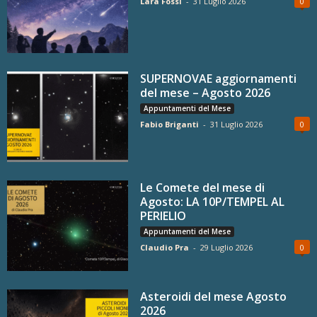
Lara Fossi
-
31 Luglio 2026
0
SUPERNOVAE aggiornamenti
del mese – Agosto 2026
Appuntamenti del Mese
Fabio Briganti
-
31 Luglio 2026
0
Le Comete del mese di
Agosto: LA 10P/TEMPEL AL
PERIELIO
Appuntamenti del Mese
Claudio Pra
-
29 Luglio 2026
0
Asteroidi del mese Agosto
2026