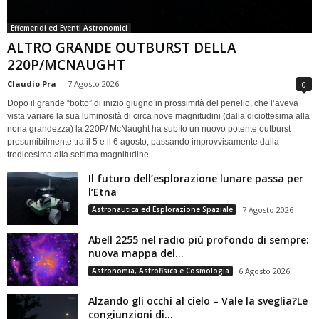
Effemeridi ed Eventi Astronomici
ALTRO GRANDE OUTBURST DELLA
220P/MCNAUGHT
Claudio Pra
-
7 Agosto 2026
0
Dopo il grande “botto” di inizio giugno in prossimità del perielio, che l’aveva
vista variare la sua luminosità di circa nove magnitudini (dalla diciottesima alla
nona grandezza) la 220P/ McNaught ha subìto un nuovo potente outburst
presumibilmente tra il 5 e il 6 agosto, passando improvvisamente dalla
tredicesima alla settima magnitudine.
Il futuro dell’esplorazione lunare passa per
l’Etna
Astronautica ed Esplorazione Spaziale
7 Agosto 2026
Abell 2255 nel radio più profondo di sempre:
nuova mappa del...
Astronomia, Astrofisica e Cosmologia
6 Agosto 2026
Alzando gli occhi al cielo – Vale la sveglia?Le
congiunzioni di...