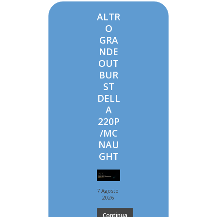
ALTR
O
GRA
NDE
OUT
BUR
ST
DELL
A
220P
/MC
NAU
GHT
7 Agosto
2026
Continua