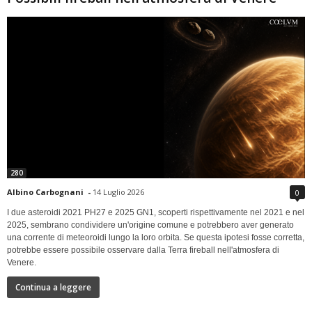
280
Albino Carbognani
-
14 Luglio 2026
0
I due asteroidi 2021 PH27 e 2025 GN1, scoperti rispettivamente nel 2021 e nel
2025, sembrano condividere un'origine comune e potrebbero aver generato
una corrente di meteoroidi lungo la loro orbita. Se questa ipotesi fosse corretta,
potrebbe essere possibile osservare dalla Terra fireball nell'atmosfera di
Venere.
Continua a leggere