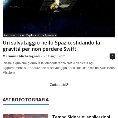
Astronautica ed Esplorazione Spaziale
Un salvataggio nello Spazio: sfidando la
gravità per non perdere Swift
Marianna Michelagnoli
-
23 Giugno 2026
0
Risale a qualche giorno fa la teleconferenza NASA dedicata agli
aggiornamenti sull'operazione di salvataggio per il satellite Swift (la Swift Boost
Mission)
Carica altri
ASTROFOTOGRAFIA
Tempo Siderale: applicazioni