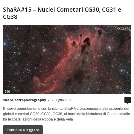
ShaRA#15 – Nuclei Cometari CG30, CG31 e
CG38
280
shara.astrophotography
-
12 Luglio 2026
0
Il nuovo appuntamento con la rubrica ShaRA ci accompagna alla scoperta dei
globuli cometari CG30, CG31, CG38, ai bordi della Nebulosa di Gum a cavallo
tra le costellazioni della Poppa e della Vela
Continua a leggere