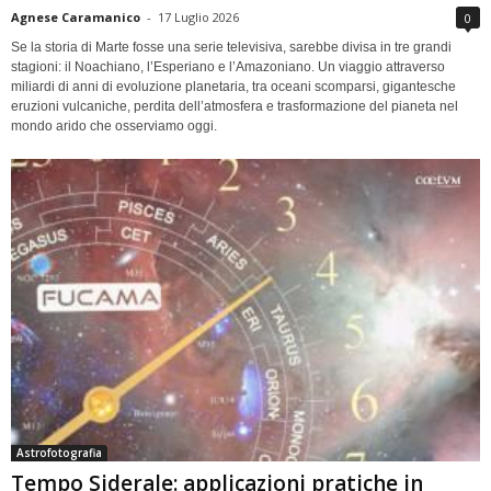
Agnese Caramanico
-
17 Luglio 2026
0
Se la storia di Marte fosse una serie televisiva, sarebbe divisa in tre grandi
stagioni: il Noachiano, l’Esperiano e l’Amazoniano. Un viaggio attraverso
miliardi di anni di evoluzione planetaria, tra oceani scomparsi, gigantesche
eruzioni vulcaniche, perdita dell’atmosfera e trasformazione del pianeta nel
mondo arido che osserviamo oggi.
Astrofotografia
Tempo Siderale: applicazioni pratiche in