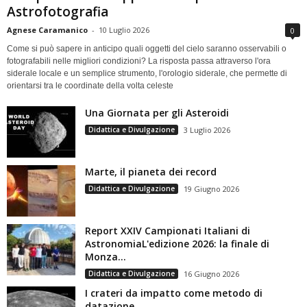
Astrofotografia
Agnese Caramanico
-
10 Luglio 2026
0
Come si può sapere in anticipo quali oggetti del cielo saranno osservabili o
fotografabili nelle migliori condizioni? La risposta passa attraverso l'ora
siderale locale e un semplice strumento, l'orologio siderale, che permette di
orientarsi tra le coordinate della volta celeste
Una Giornata per gli Asteroidi
Didattica e Divulgazione
3 Luglio 2026
Marte, il pianeta dei record
Didattica e Divulgazione
19 Giugno 2026
Report XXIV Campionati Italiani di
AstronomiaL'edizione 2026: la finale di
Monza...
Didattica e Divulgazione
16 Giugno 2026
I crateri da impatto come metodo di
datazione