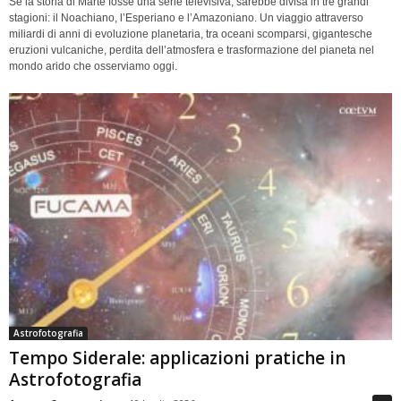
Se la storia di Marte fosse una serie televisiva, sarebbe divisa in tre grandi
stagioni: il Noachiano, l’Esperiano e l’Amazoniano. Un viaggio attraverso
miliardi di anni di evoluzione planetaria, tra oceani scomparsi, gigantesche
eruzioni vulcaniche, perdita dell’atmosfera e trasformazione del pianeta nel
mondo arido che osserviamo oggi.
Astrofotografia
Tempo Siderale: applicazioni pratiche in
Astrofotografia