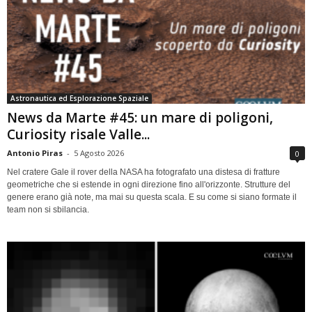
Astronautica ed Esplorazione Spaziale
News da Marte #45: un mare di poligoni,
Curiosity risale Valle...
Antonio Piras
-
5 Agosto 2026
0
Nel cratere Gale il rover della NASA ha fotografato una distesa di fratture
geometriche che si estende in ogni direzione fino all'orizzonte. Strutture del
genere erano già note, ma mai su questa scala. E su come si siano formate il
team non si sbilancia.