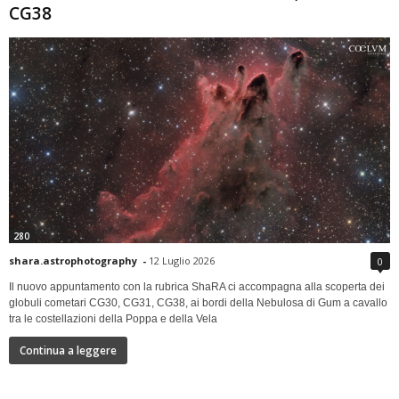
CG38
280
shara.astrophotography
-
12 Luglio 2026
0
Il nuovo appuntamento con la rubrica ShaRA ci accompagna alla scoperta dei
globuli cometari CG30, CG31, CG38, ai bordi della Nebulosa di Gum a cavallo
tra le costellazioni della Poppa e della Vela
Continua a leggere