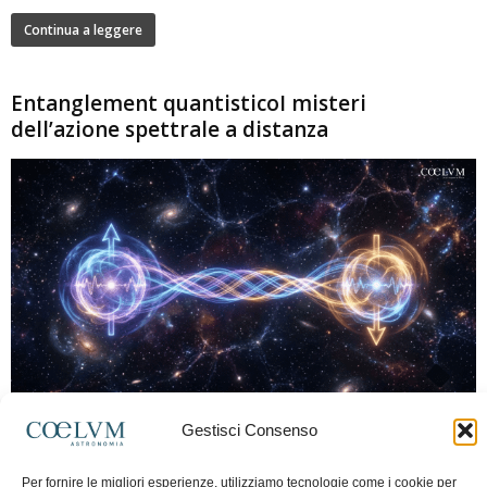
Continua a leggere
Entanglement quantisticoI misteri
dell’azione spettrale a distanza
280
Gestisci Consenso
Marco Lorrai
-
15 Giugno 2026
0
L'entanglement quantistico è uno dei fenomeni più sorprendenti della fisica
Per fornire le migliori esperienze, utilizziamo tecnologie come i cookie per
moderna: due particelle possono mostrare correlazioni che sembrano ignorare