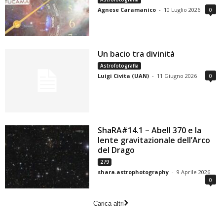
Agnese Caramanico
-
10 Luglio 2026
0
Un bacio tra divinità
Astrofotografia
Luigi Civita (UAN)
-
11 Giugno 2026
0
ShaRA#14.1 – Abell 370 e la
lente gravitazionale dell’Arco
del Drago
279
shara.astrophotography
-
9 Aprile 2026
0
Carica altri