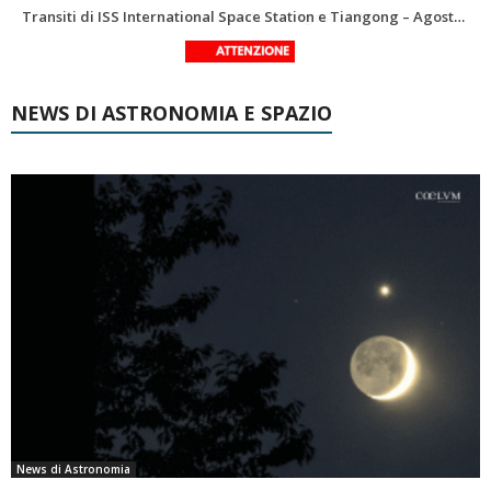
Le costellazioni di Agosto 2026: Delfino
La Luna del Mese – Agosto 2026
NEWS DI ASTRONOMIA E SPAZIO
News di Astronomia