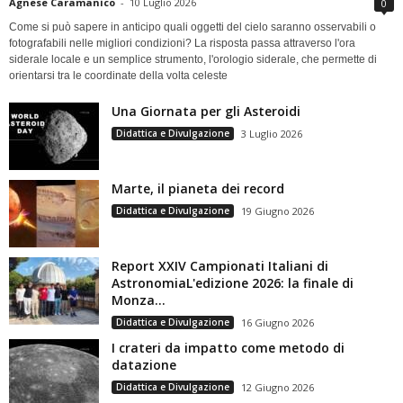
Agnese Caramanico
-
10 Luglio 2026
0
Come si può sapere in anticipo quali oggetti del cielo saranno osservabili o
fotografabili nelle migliori condizioni? La risposta passa attraverso l'ora
siderale locale e un semplice strumento, l'orologio siderale, che permette di
orientarsi tra le coordinate della volta celeste
Una Giornata per gli Asteroidi
Didattica e Divulgazione
3 Luglio 2026
Marte, il pianeta dei record
Didattica e Divulgazione
19 Giugno 2026
Report XXIV Campionati Italiani di
AstronomiaL'edizione 2026: la finale di
Monza...
Didattica e Divulgazione
16 Giugno 2026
I crateri da impatto come metodo di
datazione
Didattica e Divulgazione
12 Giugno 2026