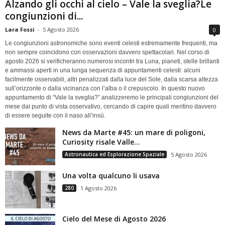
Alzando gli occhi al cielo – Vale la sveglia?Le
congiunzioni di...
Lara Fossi
-
5 Agosto 2026
0
Le congiunzioni astronomiche sono eventi celesti estremamente frequenti, ma
non sempre coincidono con osservazioni davvero spettacolari. Nel corso di
agosto 2026 si verificheranno numerosi incontri tra Luna, pianeti, stelle brillanti
e ammassi aperti in una lunga sequenza di appuntamenti celesti: alcuni
facilmente osservabili, altri penalizzati dalla luce del Sole, dalla scarsa altezza
sull’orizzonte o dalla vicinanza con l’alba o il crepuscolo. In questo nuovo
appuntamento di “Vale la sveglia?” analizzeremo le principali congiunzioni del
mese dal punto di vista osservativo, cercando di capire quali meritino davvero
di essere seguite con il naso all’insù.
News da Marte #45: un mare di poligoni,
Curiosity risale Valle...
Astronautica ed Esplorazione Spaziale
5 Agosto 2026
Una volta qualcuno li usava
280
1 Agosto 2026
Cielo del Mese di Agosto 2026