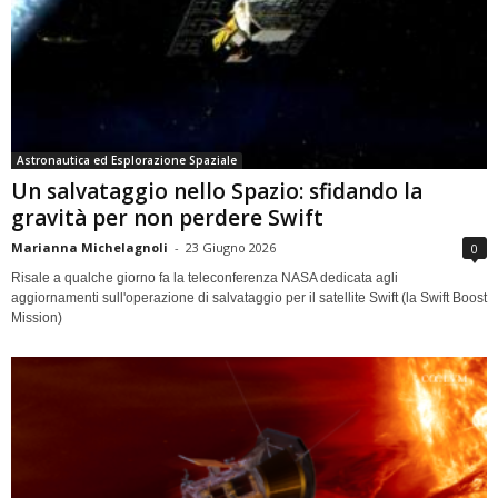
Astronautica ed Esplorazione Spaziale
Un salvataggio nello Spazio: sfidando la
gravità per non perdere Swift
Marianna Michelagnoli
-
23 Giugno 2026
0
Risale a qualche giorno fa la teleconferenza NASA dedicata agli
aggiornamenti sull'operazione di salvataggio per il satellite Swift (la Swift Boost
Mission)