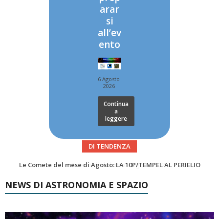
arar
si
all’ev
ento
6 Agosto
2026
Continua
a
leggere
DI TENDENZA
Asteroidi del mese Agosto 2026
Transiti di ISS International Space Station e Tiangong – Agosto 2026
NEWS DI ASTRONOMIA E SPAZIO