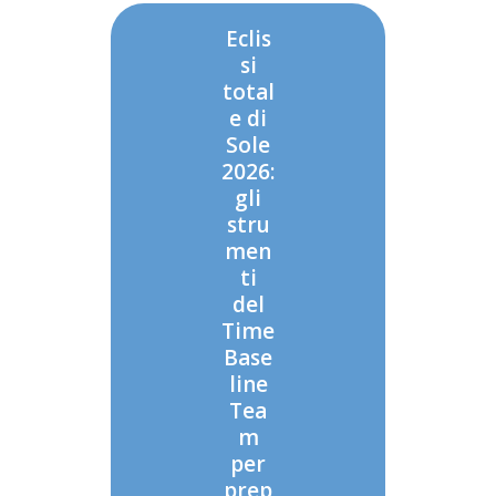
Eclis
si
total
e di
Sole
2026:
gli
stru
men
ti
del
Time
Base
line
Tea
m
per
prep