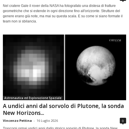
Nel cratere Gale il rover della NASA ha fotografato una distesa di fratture
geometriche che si estende in ogni direzione fino all'orizzonte. Strutture del
genere erano già note, ma mai su questa scala. E su come si siano formate il
team non si sbilancia.
Astronautica ed Esplorazione Spaziale
A undici anni dal sorvolo di Plutone, la sonda
New Horizons...
Vincenzo Pettina
-
16 Luglio 2026
0
Trascorsi ormai undici anni dallo storico sorvolo di Plutone, la sonda New