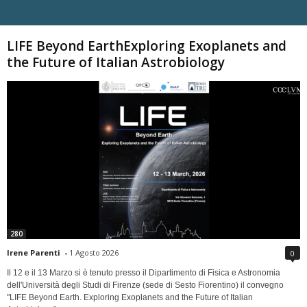
Carica altri
LIFE Beyond EarthExploring Exoplanets and
the Future of Italian Astrobiology
280
Irene Parenti
-
1 Agosto 2026
0
Il 12 e il 13 Marzo si è tenuto presso il Dipartimento di Fisica e Astronomia
dell'Università degli Studi di Firenze (sede di Sesto Fiorentino) il convegno
"LIFE Beyond Earth. Exploring Exoplanets and the Future of Italian