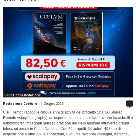
Il Blog della Redazione
Redazione Coelum
-
1 Giugno 2026
0
Cieli Remoti raccoglie cinque anni di attività del progetto ShaRA (Shared
Remote Astrophotography), un'esperienza unica di collaborazione tra astrofili e
astrofotografi impegnati nell'esplorazione del cielo australe attraverso grandi
telescopi remoti in Cile e Namibia. Con 22 progetti, 34 autori, 493 ore di
acquisizione e oltre 330 elaborazioni, il volume racconta immagini, tecniche,