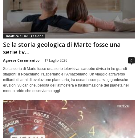
Didattica e Divulgazione
Se la storia geologica di Marte fosse una
serie tv…
Agnese Caramanico
-
17 Luglio 2026
0
Se la storia di Marte fosse una serie televisiva, sarebbe divisa in tre grandi
stagioni: il Noachiano, l’Esperiano e l’Amazoniano. Un viaggio attraverso
miliardi di anni di evoluzione planetaria, tra oceani scomparsi, gigantesche
eruzioni vulcaniche, perdita dell’atmosfera e trasformazione del pianeta nel
mondo arido che osserviamo oggi.