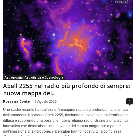
Astronomia, Astrofisica e Cosmologia
Abell 2255 nel radio più profondo di sempre:
nuova mappa del...
Rossana Conte
-
6 Agosto 2026
0
Uno studio recente ha realizzato l'immagine radio più profonda mai ottenuta
dell'ammasso di galassie Abell 2255, rivelando nuovi dettagli sull'emissione
diffusa e scoprendo una possibile nuova reliquia radio. Grazie a una tecnica
innovativa che ricostruisce l'orientazione del campo magnetico a partire
dall'emissione di sincrotrone, i ricercatori hanno ricostruito la complessa