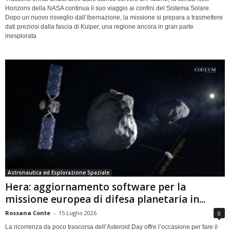
Horizons della NASA continua il suo viaggio ai confini del Sistema Solare.
Dopo un nuovo risveglio dall’ibernazione, la missione si prepara a trasmettere
dati preziosi dalla fascia di Kuiper, una regione ancora in gran parte
inesplorata
Astronautica ed Esplorazione Spaziale
Hera: aggiornamento software per la
missione europea di difesa planetaria in...
Rossana Conte
-
15 Luglio 2026
0
La ricorrenza da poco trascorsa dell’Asteroid Day offre l’occasione per fare il