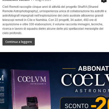
Cieli Remoti raccoglie cinque anni di attività del progetto ShaRA (Shared
Remote Astrophotography), un'esperienza unica di collaborazione tra astrofili e
astrofotografi impegnati nell'esplorazione del cielo australe attraverso grandi
telescopi remoti in Cile e Namibia. Con 22 progetti, 34 autori, 493 ore di
acquisizione e oltre 330 elaborazioni, il volume racconta immagini, tecniche,
ricerca e lavoro di squadra dietro alcune delle più spettacolari meraviglie del
cielo profondo.
Continua a leggere