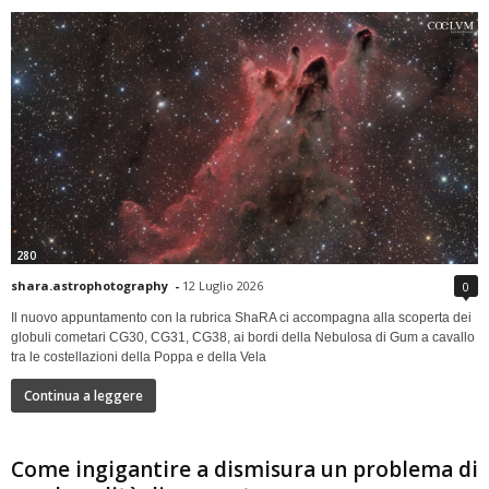
280
shara.astrophotography
-
12 Luglio 2026
0
Il nuovo appuntamento con la rubrica ShaRA ci accompagna alla scoperta dei
globuli cometari CG30, CG31, CG38, ai bordi della Nebulosa di Gum a cavallo
tra le costellazioni della Poppa e della Vela
Continua a leggere
Come ingigantire a dismisura un problema di