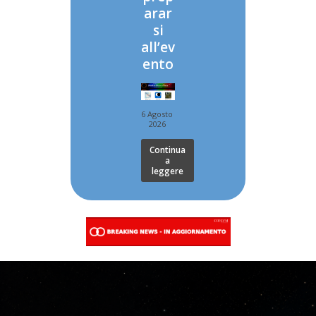
arar
si
all’ev
ento
6 Agosto
2026
Continua
a
leggere