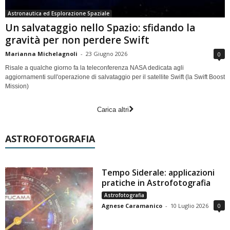
Astronautica ed Esplorazione Spaziale
Un salvataggio nello Spazio: sfidando la
gravità per non perdere Swift
Marianna Michelagnoli
-
23 Giugno 2026
0
Risale a qualche giorno fa la teleconferenza NASA dedicata agli
aggiornamenti sull'operazione di salvataggio per il satellite Swift (la Swift Boost
Mission)
Carica altri
ASTROFOTOGRAFIA
Tempo Siderale: applicazioni
pratiche in Astrofotografia
Astrofotografia
Agnese Caramanico
-
10 Luglio 2026
0