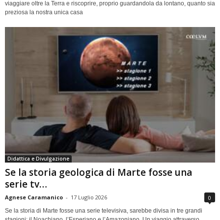
viaggiare oltre la Terra e riscoprire, proprio guardandola da lontano, quanto sia
preziosa la nostra unica casa
Didattica e Divulgazione
Se la storia geologica di Marte fosse una
serie tv…
Agnese Caramanico
-
17 Luglio 2026
0
Se la storia di Marte fosse una serie televisiva, sarebbe divisa in tre grandi
stagioni: il Noachiano, l’Esperiano e l’Amazoniano. Un viaggio attraverso