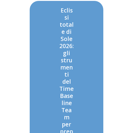
Eclis
si
total
e di
Sole
2026:
gli
stru
men
ti
del
Time
Base
line
Tea
m
per
prep