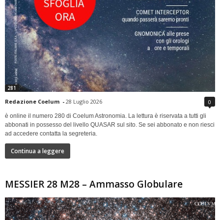
281
Redazione Coelum
-
28 Luglio 2026
0
è online il numero 280 di Coelum Astronomia. La lettura è riservata a tutti gli
abbonati in possesso del livello QUASAR sul sito. Se sei abbonato e non riesci
ad accedere contatta la segreteria.
Continua a leggere
MESSIER 28 M28 – Ammasso Globulare