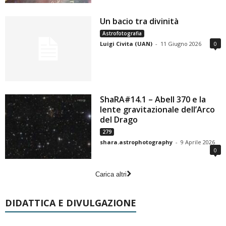
Un bacio tra divinità
Astrofotografia
Luigi Civita (UAN)
-
11 Giugno 2026
0
ShaRA#14.1 – Abell 370 e la
lente gravitazionale dell’Arco
del Drago
279
shara.astrophotography
-
9 Aprile 2026
0
Carica altri
DIDATTICA E DIVULGAZIONE