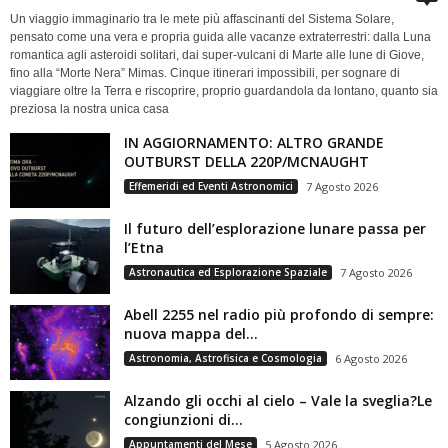
Un viaggio immaginario tra le mete più affascinanti del Sistema Solare,
pensato come una vera e propria guida alle vacanze extraterrestri: dalla Luna
romantica agli asteroidi solitari, dai super-vulcani di Marte alle lune di Giove,
fino alla “Morte Nera” Mimas. Cinque itinerari impossibili, per sognare di
viaggiare oltre la Terra e riscoprire, proprio guardandola da lontano, quanto sia
preziosa la nostra unica casa
IN AGGIORNAMENTO: ALTRO GRANDE
OUTBURST DELLA 220P/MCNAUGHT
Effemeridi ed Eventi Astronomici
7 Agosto 2026
Il futuro dell’esplorazione lunare passa per
l’Etna
Astronautica ed Esplorazione Spaziale
7 Agosto 2026
Abell 2255 nel radio più profondo di sempre:
nuova mappa del...
Astronomia, Astrofisica e Cosmologia
6 Agosto 2026
Alzando gli occhi al cielo – Vale la sveglia?Le
congiunzioni di...
Appuntamenti del Mese
5 Agosto 2026