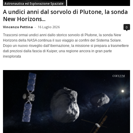
Astronautica ed Esplorazione Spaziale
A undici anni dal sorvolo di Plutone, la sonda
New Horizons...
Vincenzo Pettina
-
16 Luglio 2026
0
Trascorsi ormai undici anni dallo storico sorvolo di Plutone, la sonda New
Horizons della NASA continua il suo viaggio ai confini del Sistema Solare.
Dopo un nuovo risveglio dall’ibernazione, la missione si prepara a trasmettere
dati preziosi dalla fascia di Kuiper, una regione ancora in gran parte
inesplorata