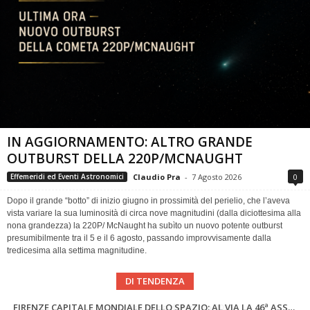
IN AGGIORNAMENTO: ALTRO GRANDE
OUTBURST DELLA 220P/MCNAUGHT
Claudio Pra
-
7 Agosto 2026
0
Effemeridi ed Eventi Astronomici
Dopo il grande “botto” di inizio giugno in prossimità del perielio, che l’aveva
vista variare la sua luminosità di circa nove magnitudini (dalla diciottesima alla
nona grandezza) la 220P/ McNaught ha subìto un nuovo potente outburst
presumibilmente tra il 5 e il 6 agosto, passando improvvisamente dalla
tredicesima alla settima magnitudine.
DI TENDENZA
SUPERNOVAE aggiornamenti del mese – Agosto 2026
Cielo del Mese di Agosto 2026