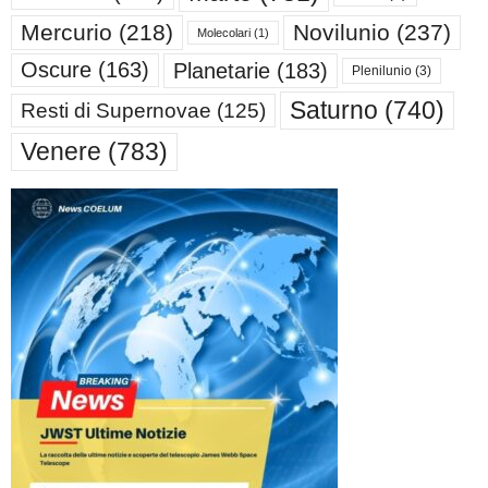
Mercurio
(218)
Novilunio
(237)
Molecolari
(1)
Oscure
(163)
Planetarie
(183)
Plenilunio
(3)
Saturno
(740)
Resti di Supernovae
(125)
Venere
(783)