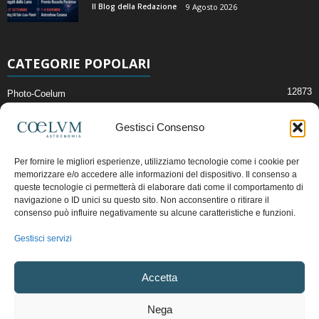
Il Blog della Redazione
9 Agosto 2026
CATEGORIE POPOLARI
12873
Photo-Coelum
2914
Mostre e Incontri
Gestisci Consenso
2414
News di Astronomia
1316
Cielo del Mese
Per fornire le migliori esperienze, utilizziamo tecnologie come i cookie per
memorizzare e/o accedere alle informazioni del dispositivo. Il consenso a
365
Astronomia, Astrofisica e Cosmologia
queste tecnologie ci permetterà di elaborare dati come il comportamento di
268
Articoli e Risorse On-Line
navigazione o ID unici su questo sito. Non acconsentire o ritirare il
consenso può influire negativamente su alcune caratteristiche e funzioni.
193
Il Blog della Redazione
Gestisci servizi
Pubblicità:
ads@coelum.com
Accetta
Copyright © 1997 - 2024 vietata la riproduzione.
CF/P.IVA/VAT.C IT.01988340434
Nega