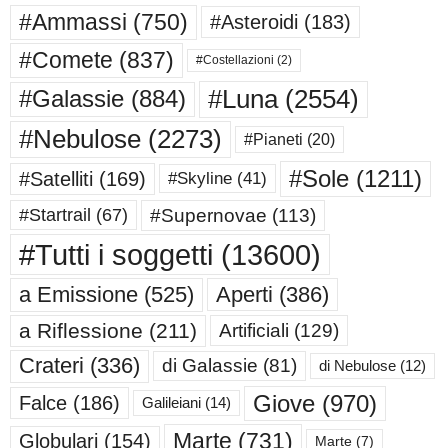
#Ammassi
(750)
#Asteroidi
(183)
#Comete
(837)
#Costellazioni
(2)
#Luna
(2554)
#Galassie
(884)
#Nebulose
(2273)
#Pianeti
(20)
#Sole
(1211)
#Satelliti
(169)
#Skyline
(41)
#Supernovae
(113)
#Startrail
(67)
#Tutti i soggetti
(13600)
a Emissione
(525)
Aperti
(386)
a Riflessione
(211)
Artificiali
(129)
Crateri
(336)
di Galassie
(81)
di Nebulose
(12)
Giove
(970)
Falce
(186)
Galileiani
(14)
Marte
(731)
Globulari
(154)
Marte
(7)