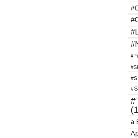
#
#G
#
#
#Pi
#Sk
#St
#S
#T
(
a 
Ap