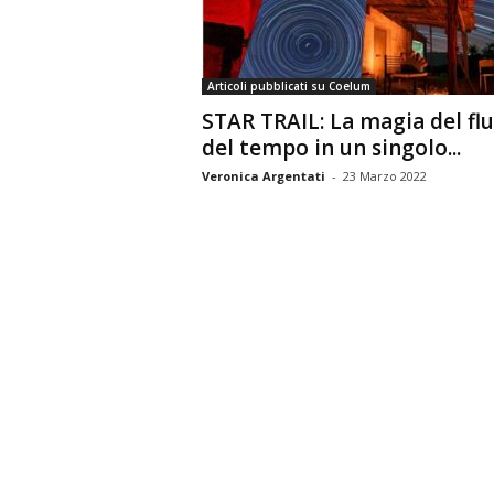
n
o
m
Articoli pubblicati su Coelum
i
STAR TRAIL: La magia del flu
a
del tempo in un singolo...
Veronica Argentati
-
23 Marzo 2022