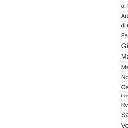
a 
Art
di
Fa
G
Ma
Me
No
Os
Plen
Re
Sa
V