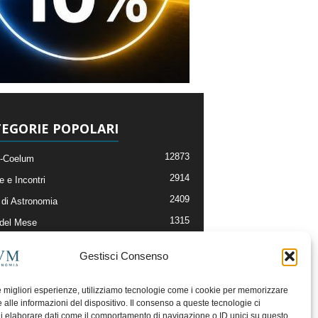
EGORIE POPOLARI
12873
-Coelum
2914
e e Incontri
2409
di Astronomia
1315
 del Mese
365
nomia, Astrofisica e Cosmologia
Gestisci Consenso
268
li e Risorse On-Line
192
og della Redazione
le migliori esperienze, utilizziamo tecnologie come i cookie per memorizzare
 alle informazioni del dispositivo. Il consenso a queste tecnologie ci
i elaborare dati come il comportamento di navigazione o ID unici su questo