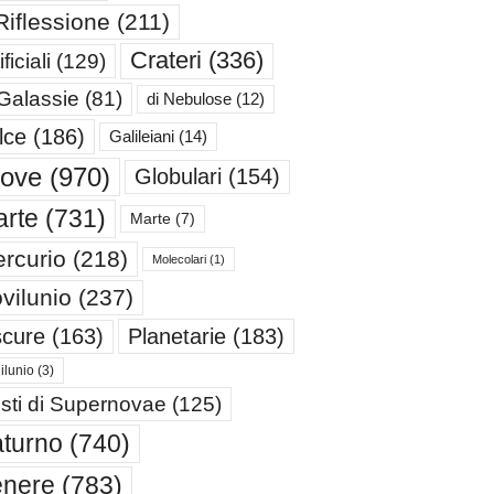
Riflessione
(211)
Crateri
(336)
ificiali
(129)
 Galassie
(81)
di Nebulose
(12)
lce
(186)
Galileiani
(14)
iove
(970)
Globulari
(154)
rte
(731)
Marte
(7)
rcurio
(218)
Molecolari
(1)
vilunio
(237)
cure
(163)
Planetarie
(183)
ilunio
(3)
sti di Supernovae
(125)
turno
(740)
enere
(783)