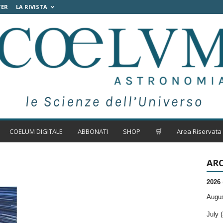
TER
LA RIVISTA
COELUM DIGITALE
ABBONATI
SHOP
🛒
Area Riservata
ARC
2026
Augus
July (