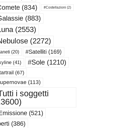
Comete
(834)
#Costellazioni
(2)
alassie
(883)
Luna
(2553)
Nebulose
(2272)
#Satelliti
(169)
aneti
(20)
#Sole
(1210)
yline
(41)
artrail
(67)
upernovae
(113)
utti i soggetti
13600)
Emissione
(521)
erti
(386)