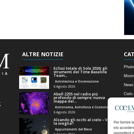
ALTRE NOTIZIE
CAT
Photo
Eclissi totale di Sole 2026: gli
strumenti del Time Baseline
Team...
Mostr
Astrotecnica e Osservazione
News 
6 Agosto 2026
Abell 2255 nel radio più
Cielo
profondo di sempre: nuova
mappa del...
Astro
Astronomia, Astrofisica e Cosmologia
Artico
6 Agosto 2026
Alzando gli occhi al cielo – Vale
Il Bl
Per fornire 
la sveglia?
e/o accedere
Appuntamenti del Mese
permetterà d