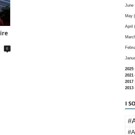
June 
May (
April 
ire
March
Febru
0
Janua
2025 
2021 
2017 
2013 
I S
#
#A