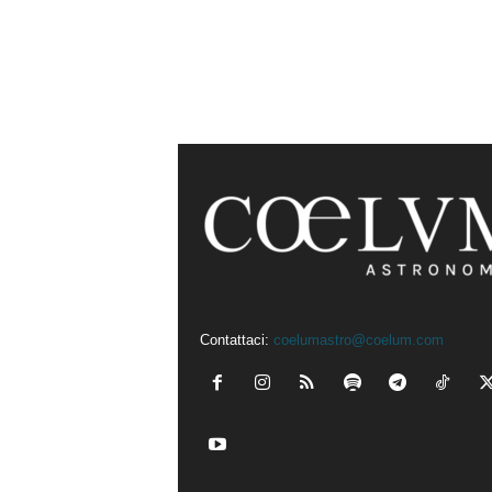
Contattaci:
coelumastro@coelum.com