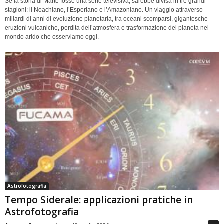
Se la storia di Marte fosse una serie televisiva, sarebbe divisa in tre grandi
stagioni: il Noachiano, l’Esperiano e l’Amazoniano. Un viaggio attraverso
miliardi di anni di evoluzione planetaria, tra oceani scomparsi, gigantesche
eruzioni vulcaniche, perdita dell’atmosfera e trasformazione del pianeta nel
mondo arido che osserviamo oggi.
Astrofotografia
Tempo Siderale: applicazioni pratiche in
Astrofotografia