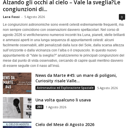
Alzando gli occhi al cielo – Vale la sveglia?Le
congiunzioni di...
Lara Fossi
-
5 Agosto 2026
0
Le congiunzioni astronomiche sono eventi celesti estremamente frequenti, ma
non sempre coincidono con osservazioni davvero spettacolari. Nel corso di
agosto 2026 si verificheranno numerosi incontri tra Luna, pianeti, stelle brillanti
e ammassi aperti in una lunga sequenza di appuntamenti celesti: alcuni
facilmente osservabili, altri penalizzati dalla luce del Sole, dalla scarsa altezza
sull’orizzonte o dalla vicinanza con l’alba o il crepuscolo. In questo nuovo
appuntamento di “Vale la sveglia?” analizzeremo le principali congiunzioni del
mese dal punto di vista osservativo, cercando di capire quali meritino davvero
di essere seguite con il naso all’insù.
News da Marte #45: un mare di poligoni,
Curiosity risale Valle...
Astronautica ed Esplorazione Spaziale
5 Agosto 2026
Una volta qualcuno li usava
280
1 Agosto 2026
Cielo del Mese di Agosto 2026