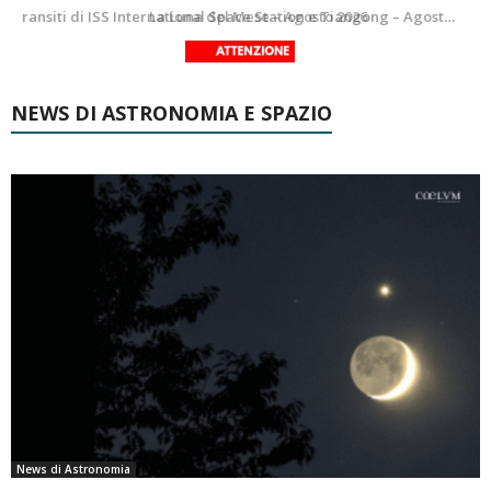
Le costellazioni di Agosto 2026: Delfino
La Luna del Mese – Agosto 2026
NEWS DI ASTRONOMIA E SPAZIO
News di Astronomia