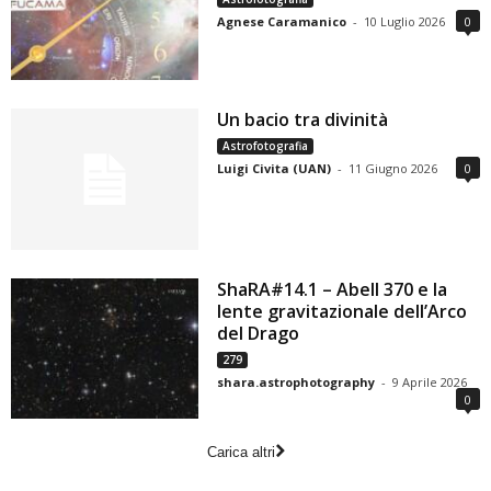
Agnese Caramanico
-
10 Luglio 2026
0
Un bacio tra divinità
Astrofotografia
Luigi Civita (UAN)
-
11 Giugno 2026
0
ShaRA#14.1 – Abell 370 e la
lente gravitazionale dell’Arco
del Drago
279
shara.astrophotography
-
9 Aprile 2026
0
Carica altri