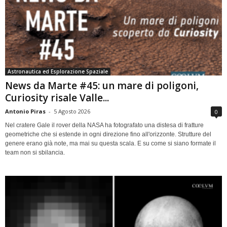
Astronautica ed Esplorazione Spaziale
News da Marte #45: un mare di poligoni,
Curiosity risale Valle...
Antonio Piras
-
5 Agosto 2026
0
Nel cratere Gale il rover della NASA ha fotografato una distesa di fratture
geometriche che si estende in ogni direzione fino all'orizzonte. Strutture del
genere erano già note, ma mai su questa scala. E su come si siano formate il
team non si sbilancia.