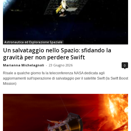
Astronautica ed Esplorazione Spaziale
Un salvataggio nello Spazio: sfidando la
gravità per non perdere Swift
Marianna Michelagnoli
-
23 Giugno 2026
0
Risale a qualche giorno fa la teleconferenza NASA dedicata agli
aggiornamenti sull'operazione di salvataggio per il satellite Swift (la Swift Boost
Mission)