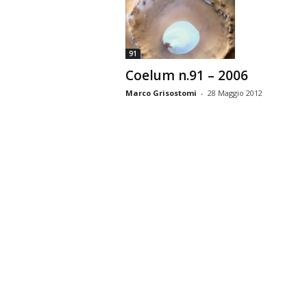
n
o
m
91
i
Coelum n.91 – 2006
a
Marco Grisostomi
-
28 Maggio 2012