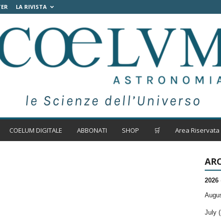
TER
LA RIVISTA
COELUM DIGITALE
ABBONATI
SHOP
🛒
Area Riservata
ARC
2026
Augus
July (