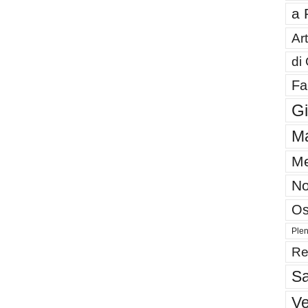
a 
Art
di
Fa
G
Ma
Me
No
Os
Plen
Re
Sa
V