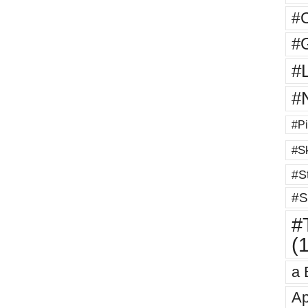
#
#G
#
#
#Pi
#Sk
#St
#S
#T
(
a 
Ap