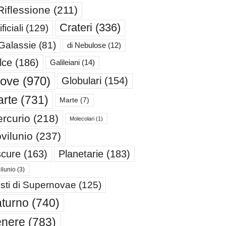
Riflessione
(211)
Crateri
(336)
ificiali
(129)
 Galassie
(81)
di Nebulose
(12)
lce
(186)
Galileiani
(14)
iove
(970)
Globulari
(154)
rte
(731)
Marte
(7)
rcurio
(218)
Molecolari
(1)
vilunio
(237)
cure
(163)
Planetarie
(183)
ilunio
(3)
sti di Supernovae
(125)
turno
(740)
enere
(783)