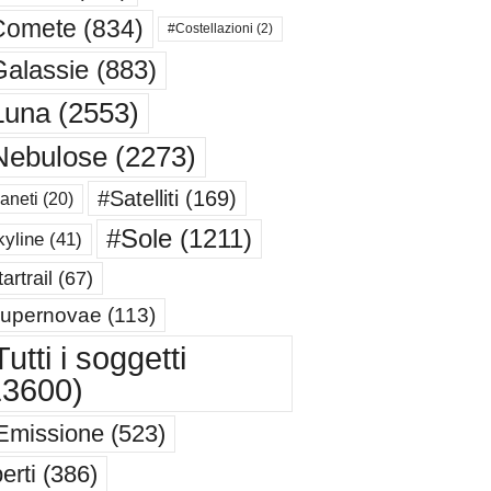
Comete
(834)
#Costellazioni
(2)
alassie
(883)
Luna
(2553)
Nebulose
(2273)
#Satelliti
(169)
aneti
(20)
#Sole
(1211)
yline
(41)
artrail
(67)
upernovae
(113)
utti i soggetti
13600)
Emissione
(523)
erti
(386)