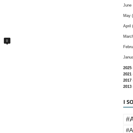
June 
May (
April 
March
0
Febru
Janua
2025 
2021 
2017 
2013 
I S
#
#A