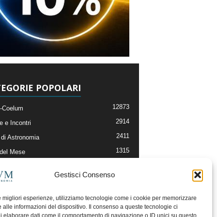
EGORIE POPOLARI
12873
-Coelum
2914
e e Incontri
2411
di Astronomia
1315
 del Mese
365
nomia, Astrofisica e Cosmologia
Gestisci Consenso
268
li e Risorse On-Line
192
og della Redazione
le migliori esperienze, utilizziamo tecnologie come i cookie per memorizzare
 alle informazioni del dispositivo. Il consenso a queste tecnologie ci
i elaborare dati come il comportamento di navigazione o ID unici su questo