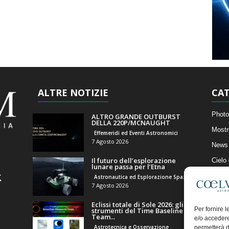
ALTRE NOTIZIE
CAT
Photo
ALTRO GRANDE OUTBURST
DELLA 220P/MCNAUGHT
Mostr
Effemeridi ed Eventi Astronomici
7 Agosto 2026
News 
Il futuro dell’esplorazione
Cielo
lunare passa per l’Etna
Astro
Astronautica ed Esplorazione Spaziale
7 Agosto 2026
Artico
Eclissi totale di Sole 2026: gli
Il Bl
Per fornire 
strumenti del Time Baseline
Team...
e/o accedere
Astrotecnica e Osservazione
permetterà d