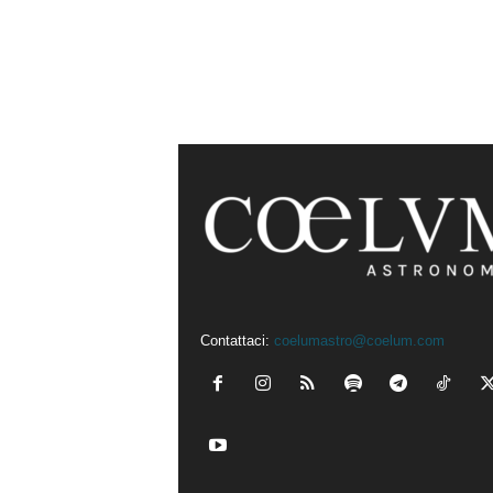
Contattaci:
coelumastro@coelum.com