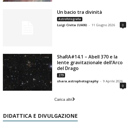
Un bacio tra divinità
Astrofotografia
Luigi Civita (UAN)
-
11 Giugno 2026
0
ShaRA#14.1 – Abell 370 e la
lente gravitazionale dell’Arco
del Drago
279
shara.astrophotography
-
9 Aprile 2026
0
Carica altri
DIDATTICA E DIVULGAZIONE