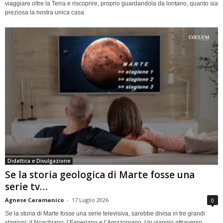
viaggiare oltre la Terra e riscoprire, proprio guardandola da lontano, quanto sia
preziosa la nostra unica casa
Didattica e Divulgazione
Se la storia geologica di Marte fosse una
serie tv…
Agnese Caramanico
-
17 Luglio 2026
0
Se la storia di Marte fosse una serie televisiva, sarebbe divisa in tre grandi
stagioni: il Noachiano, l’Esperiano e l’Amazoniano. Un viaggio attraverso