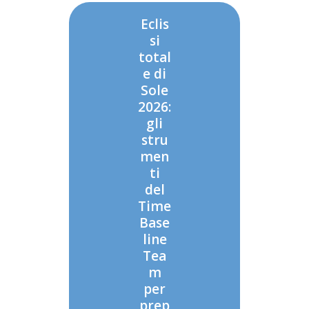
Eclis
si
total
e di
Sole
2026:
gli
stru
men
ti
del
Time
Base
line
Tea
m
per
prep