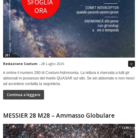
281
Redazione Coelum
-
28 Luglio 2026
0
è online il numero 280 di Coelum Astronomia. La lettura è riservata a tutti gli
abbonati in possesso del livello QUASAR sul sito. Se sei abbonato e non riesci
ad accedere contatta la segreteria.
Continua a leggere
MESSIER 28 M28 – Ammasso Globulare