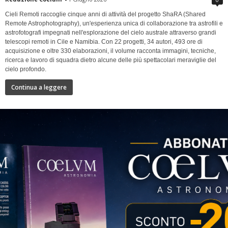
Cieli Remoti raccoglie cinque anni di attività del progetto ShaRA (Shared
Remote Astrophotography), un'esperienza unica di collaborazione tra astrofili e
astrofotografi impegnati nell'esplorazione del cielo australe attraverso grandi
telescopi remoti in Cile e Namibia. Con 22 progetti, 34 autori, 493 ore di
acquisizione e oltre 330 elaborazioni, il volume racconta immagini, tecniche,
ricerca e lavoro di squadra dietro alcune delle più spettacolari meraviglie del
cielo profondo.
Continua a leggere