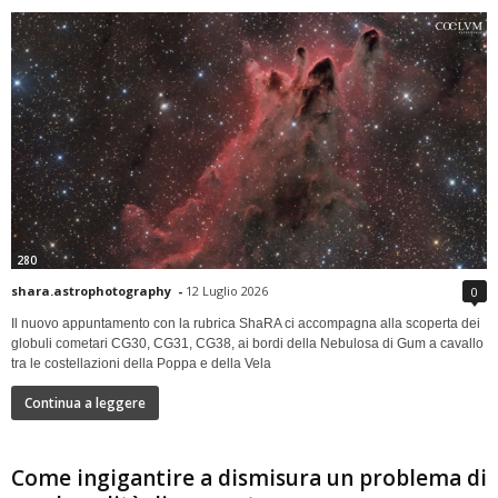
280
shara.astrophotography
-
12 Luglio 2026
0
Il nuovo appuntamento con la rubrica ShaRA ci accompagna alla scoperta dei
globuli cometari CG30, CG31, CG38, ai bordi della Nebulosa di Gum a cavallo
tra le costellazioni della Poppa e della Vela
Continua a leggere
Come ingigantire a dismisura un problema di