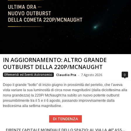
IN AGGIORNAMENTO: ALTRO GRANDE
OUTBURST DELLA 220P/MCNAUGHT
Claudio Pra
-
7 Agosto 2026
0
Effemeridi ed Eventi Astronomici
Dopo il grande “botto” di inizio giugno in prossimità del perielio, che l’aveva
vista variare la sua luminosità di circa nove magnitudini (dalla diciottesima alla
nona grandezza) la 220P/ McNaught ha subìto un nuovo potente outburst
presumibilmente tra il 5 e il 6 agosto, passando improvvisamente dalla
tredicesima alla settima magnitudine.
DI TENDENZA
SUPERNOVAE aggiornamenti del mese – Agosto 2026
Cielo del Mese di Agosto 2026