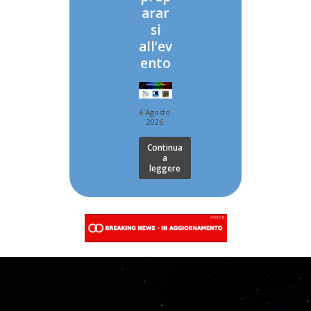
arar
si
all’ev
ento
6 Agosto
2026
Continua
a
leggere