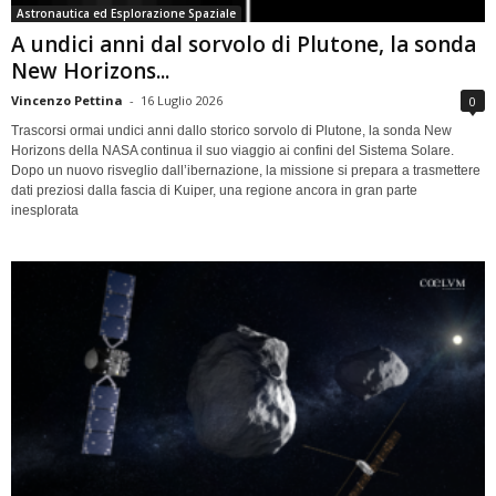
Astronautica ed Esplorazione Spaziale
A undici anni dal sorvolo di Plutone, la sonda
New Horizons...
Vincenzo Pettina
-
16 Luglio 2026
0
Trascorsi ormai undici anni dallo storico sorvolo di Plutone, la sonda New
Horizons della NASA continua il suo viaggio ai confini del Sistema Solare.
Dopo un nuovo risveglio dall’ibernazione, la missione si prepara a trasmettere
dati preziosi dalla fascia di Kuiper, una regione ancora in gran parte
inesplorata