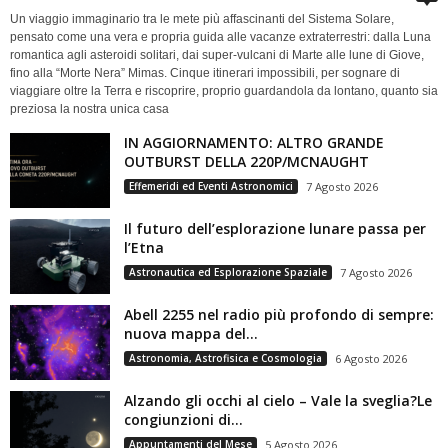
Un viaggio immaginario tra le mete più affascinanti del Sistema Solare,
pensato come una vera e propria guida alle vacanze extraterrestri: dalla Luna
romantica agli asteroidi solitari, dai super-vulcani di Marte alle lune di Giove,
fino alla “Morte Nera” Mimas. Cinque itinerari impossibili, per sognare di
viaggiare oltre la Terra e riscoprire, proprio guardandola da lontano, quanto sia
preziosa la nostra unica casa
IN AGGIORNAMENTO: ALTRO GRANDE
OUTBURST DELLA 220P/MCNAUGHT
Effemeridi ed Eventi Astronomici
7 Agosto 2026
Il futuro dell’esplorazione lunare passa per
l’Etna
Astronautica ed Esplorazione Spaziale
7 Agosto 2026
Abell 2255 nel radio più profondo di sempre:
nuova mappa del...
Astronomia, Astrofisica e Cosmologia
6 Agosto 2026
Alzando gli occhi al cielo – Vale la sveglia?Le
congiunzioni di...
Appuntamenti del Mese
5 Agosto 2026