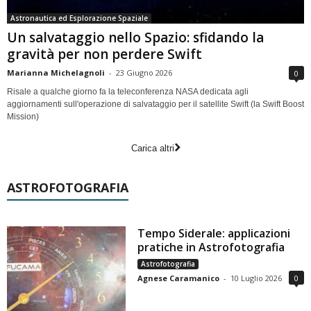
Astronautica ed Esplorazione Spaziale
Un salvataggio nello Spazio: sfidando la
gravità per non perdere Swift
Marianna Michelagnoli
-
23 Giugno 2026
0
Risale a qualche giorno fa la teleconferenza NASA dedicata agli
aggiornamenti sull'operazione di salvataggio per il satellite Swift (la Swift Boost
Mission)
Carica altri
ASTROFOTOGRAFIA
Tempo Siderale: applicazioni
pratiche in Astrofotografia
Astrofotografia
Agnese Caramanico
-
10 Luglio 2026
0