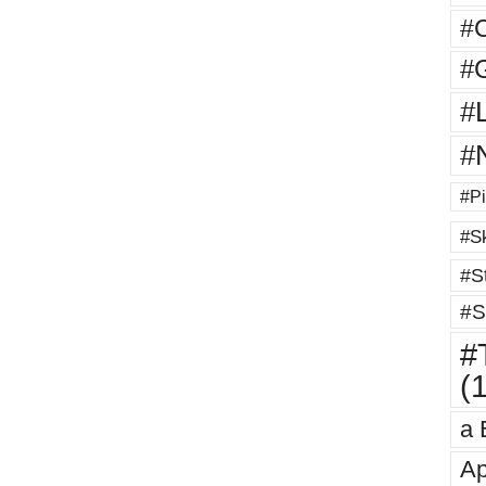
#
#G
#
#
#Pi
#Sk
#St
#S
#T
(
a 
Ap