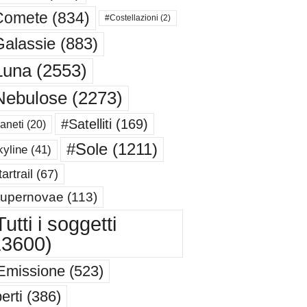
Comete
(834)
#Costellazioni
(2)
alassie
(883)
Luna
(2553)
Nebulose
(2273)
#Satelliti
(169)
aneti
(20)
#Sole
(1211)
yline
(41)
artrail
(67)
upernovae
(113)
utti i soggetti
13600)
Emissione
(523)
erti
(386)