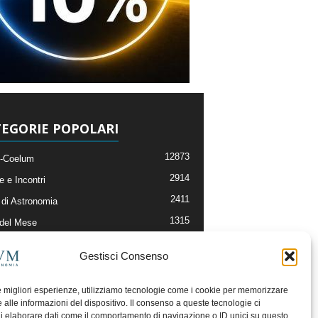
EGORIE POPOLARI
12873
-Coelum
2914
e e Incontri
2411
di Astronomia
1315
 del Mese
365
nomia, Astrofisica e Cosmologia
Gestisci Consenso
268
li e Risorse On-Line
192
og della Redazione
le migliori esperienze, utilizziamo tecnologie come i cookie per memorizzare
 alle informazioni del dispositivo. Il consenso a queste tecnologie ci
i elaborare dati come il comportamento di navigazione o ID unici su questo