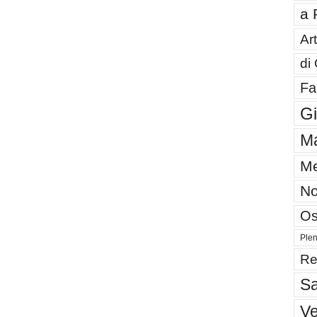
a 
Art
di
Fa
G
Ma
Me
No
Os
Plen
Re
Sa
V