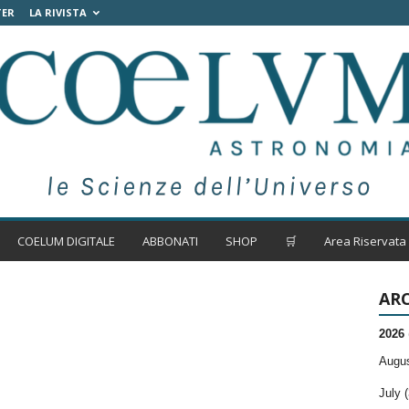
TER
LA RIVISTA
COELUM DIGITALE
ABBONATI
SHOP
🛒
Area Riservata
ARC
2026
Augus
July (