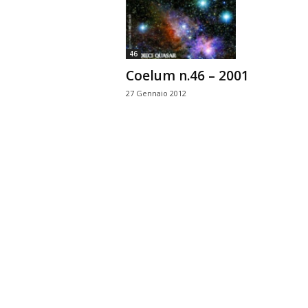
n
o
m
46
i
Coelum n.46 – 2001
a
27 Gennaio 2012