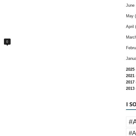
June 
May (
April 
March
0
Febru
Janua
2025 
2021 
2017 
2013 
I S
#
#A