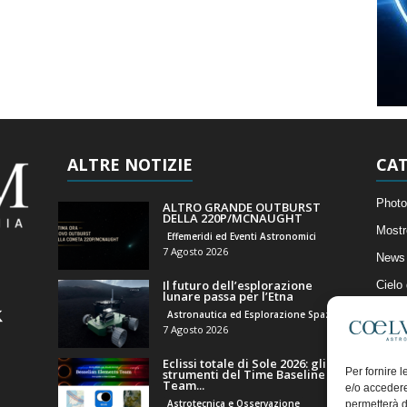
ALTRE NOTIZIE
CAT
Photo
ALTRO GRANDE OUTBURST
DELLA 220P/MCNAUGHT
Mostr
Effemeridi ed Eventi Astronomici
7 Agosto 2026
News 
Il futuro dell’esplorazione
Cielo
lunare passa per l’Etna
Astro
Astronautica ed Esplorazione Spaziale
7 Agosto 2026
Artico
Eclissi totale di Sole 2026: gli
Il Bl
Per fornire 
strumenti del Time Baseline
Team...
e/o accedere
Astrotecnica e Osservazione
permetterà d