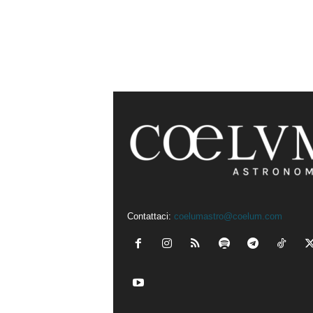
Contattaci:
coelumastro@coelum.com