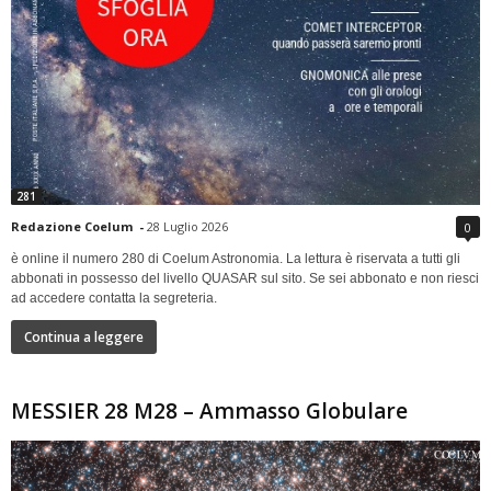
281
Redazione Coelum
-
28 Luglio 2026
0
è online il numero 280 di Coelum Astronomia. La lettura è riservata a tutti gli
abbonati in possesso del livello QUASAR sul sito. Se sei abbonato e non riesci
ad accedere contatta la segreteria.
Continua a leggere
MESSIER 28 M28 – Ammasso Globulare