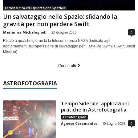
Astronautica ed Esplorazione Spaziale
Un salvataggio nello Spazio: sfidando la
gravità per non perdere Swift
Marianna Michelagnoli
-
23 Giugno 2026
0
Risale a qualche giorno fa la teleconferenza NASA dedicata agli
aggiornamenti sull'operazione di salvataggio per il satellite Swift (la Swift Boost
Mission)
Carica altri
ASTROFOTOGRAFIA
Tempo Siderale: applicazioni
pratiche in Astrofotografia
Astrofotografia
Agnese Caramanico
-
10 Luglio 2026
0