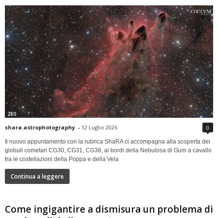
280
shara.astrophotography
-
12 Luglio 2026
0
Il nuovo appuntamento con la rubrica ShaRA ci accompagna alla scoperta dei
globuli cometari CG30, CG31, CG38, ai bordi della Nebulosa di Gum a cavallo
tra le costellazioni della Poppa e della Vela
Continua a leggere
Come ingigantire a dismisura un problema di