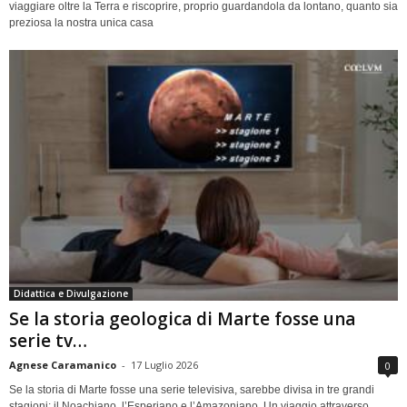
viaggiare oltre la Terra e riscoprire, proprio guardandola da lontano, quanto sia
preziosa la nostra unica casa
Didattica e Divulgazione
Se la storia geologica di Marte fosse una
serie tv…
Agnese Caramanico
-
17 Luglio 2026
0
Se la storia di Marte fosse una serie televisiva, sarebbe divisa in tre grandi
stagioni: il Noachiano, l’Esperiano e l’Amazoniano. Un viaggio attraverso