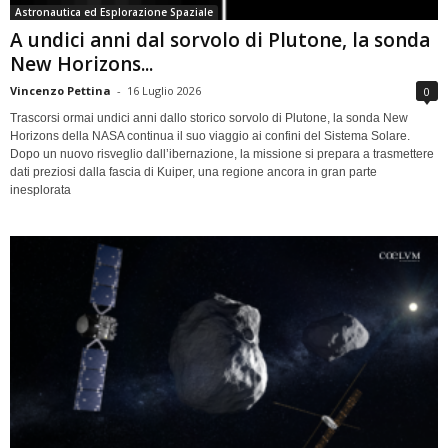
Astronautica ed Esplorazione Spaziale
A undici anni dal sorvolo di Plutone, la sonda
New Horizons...
Vincenzo Pettina
-
16 Luglio 2026
0
Trascorsi ormai undici anni dallo storico sorvolo di Plutone, la sonda New
Horizons della NASA continua il suo viaggio ai confini del Sistema Solare.
Dopo un nuovo risveglio dall’ibernazione, la missione si prepara a trasmettere
dati preziosi dalla fascia di Kuiper, una regione ancora in gran parte
inesplorata