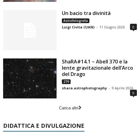
Un bacio tra divinità
Astrofotografia
Luigi Civita (UAN)
-
11 Giugno 2026
0
ShaRA#14.1 – Abell 370 e la
lente gravitazionale dell’Arco
del Drago
279
shara.astrophotography
-
9 Aprile 2026
0
Carica altri
DIDATTICA E DIVULGAZIONE