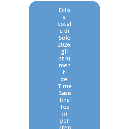
Eclis
si
total
e di
Sole
2026:
gli
stru
men
ti
del
Time
Base
line
Tea
m
per
prep