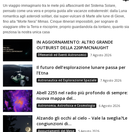
Un viaggio immaginario tra le mete più affascinanti del Sistema Solare,
pensato come una vera e propria guida alle vacanze extraterrestri: dalla Luna
romantica agli asteroidi solitari, dai super-vulcani di Marte alle lune di Giove,
fino alla “Morte Nera” Mimas. Cinque itinerari impossibili, per sognare di
viaggiare oltre la Terra e riscoprire, proprio guardandola da lontano, quanto sia
preziosa la nostra unica casa
IN AGGIORNAMENTO: ALTRO GRANDE
OUTBURST DELLA 220P/MCNAUGHT
Effemeridi ed Eventi Astronomici
7 Agosto 2026
Il futuro dell’esplorazione lunare passa per
l’Etna
Astronautica ed Esplorazione Spaziale
7 Agosto 2026
Abell 2255 nel radio più profondo di sempre:
nuova mappa del...
Astronomia, Astrofisica e Cosmologia
6 Agosto 2026
Alzando gli occhi al cielo – Vale la sveglia?Le
congiunzioni di...
Appuntamenti del Mese
5 Agosto 2026