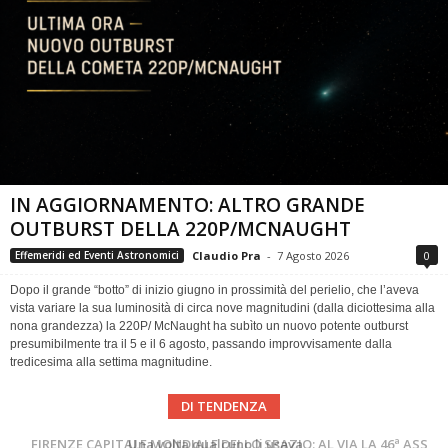
IN AGGIORNAMENTO: ALTRO GRANDE
OUTBURST DELLA 220P/MCNAUGHT
Claudio Pra
-
7 Agosto 2026
0
Effemeridi ed Eventi Astronomici
Dopo il grande “botto” di inizio giugno in prossimità del perielio, che l’aveva
vista variare la sua luminosità di circa nove magnitudini (dalla diciottesima alla
nona grandezza) la 220P/ McNaught ha subìto un nuovo potente outburst
presumibilmente tra il 5 e il 6 agosto, passando improvvisamente dalla
tredicesima alla settima magnitudine.
DI TENDENZA
Cielo del Mese di Agosto 2026
FIRENZE CAPITALE MONDIALE DELLO SPAZIO: AL VIA LA 46ª ASSEMBLEA SCIENTIFICA DEL COSPAR