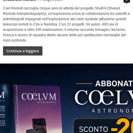
Cieli Remoti raccoglie cinque anni di attività del progetto ShaRA (Shared
Remote Astrophotography), un'esperienza unica di collaborazione tra astrofili e
astrofotografi impegnati nell'esplorazione del cielo australe attraverso grandi
telescopi remoti in Cile e Namibia. Con 22 progetti, 34 autori, 493 ore di
acquisizione e oltre 330 elaborazioni, il volume racconta immagini, tecniche,
ricerca e lavoro di squadra dietro alcune delle più spettacolari meraviglie del
cielo profondo.
Continua a leggere