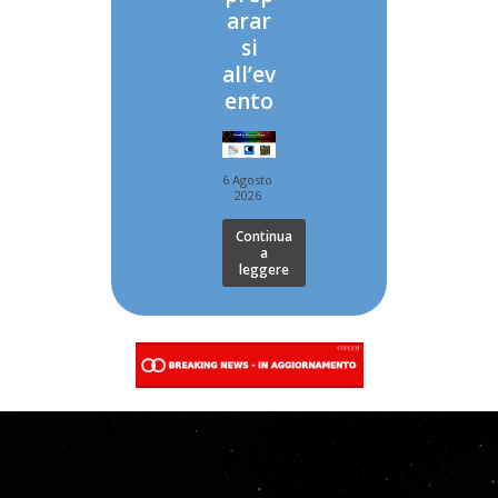
arar
si
all’ev
ento
6 Agosto
2026
Continua
a
leggere