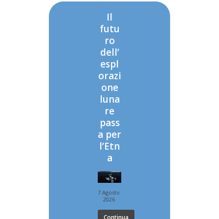
Il
futu
ro
dell’
espl
orazi
one
luna
re
pass
a per
l’Etn
a
7 Agosto
2026
Continua