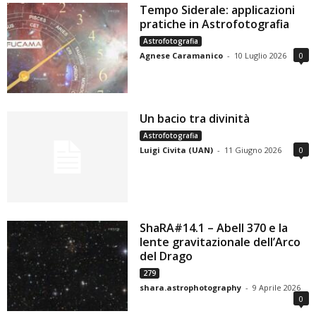
Tempo Siderale: applicazioni
pratiche in Astrofotografia
Astrofotografia
Agnese Caramanico
-
10 Luglio 2026
0
Un bacio tra divinità
Astrofotografia
Luigi Civita (UAN)
-
11 Giugno 2026
0
ShaRA#14.1 – Abell 370 e la
lente gravitazionale dell’Arco
del Drago
279
shara.astrophotography
-
9 Aprile 2026
0