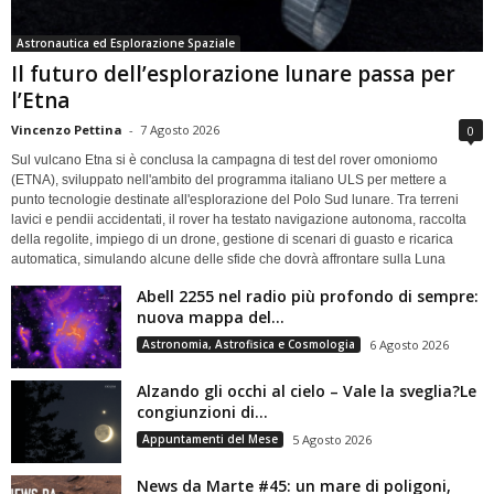
Astronautica ed Esplorazione Spaziale
Il futuro dell’esplorazione lunare passa per
l’Etna
Vincenzo Pettina
-
7 Agosto 2026
0
Sul vulcano Etna si è conclusa la campagna di test del rover omoniomo
(ETNA), sviluppato nell'ambito del programma italiano ULS per mettere a
punto tecnologie destinate all'esplorazione del Polo Sud lunare. Tra terreni
lavici e pendii accidentati, il rover ha testato navigazione autonoma, raccolta
della regolite, impiego di un drone, gestione di scenari di guasto e ricarica
automatica, simulando alcune delle sfide che dovrà affrontare sulla Luna
Abell 2255 nel radio più profondo di sempre:
nuova mappa del...
Astronomia, Astrofisica e Cosmologia
6 Agosto 2026
Alzando gli occhi al cielo – Vale la sveglia?Le
congiunzioni di...
Appuntamenti del Mese
5 Agosto 2026
News da Marte #45: un mare di poligoni,