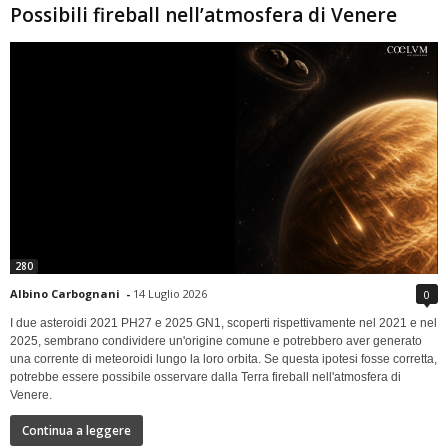
Possibili fireball nell’atmosfera di Venere
280
Albino Carbognani
-
14 Luglio 2026
0
I due asteroidi 2021 PH27 e 2025 GN1, scoperti rispettivamente nel 2021 e nel
2025, sembrano condividere un'origine comune e potrebbero aver generato
una corrente di meteoroidi lungo la loro orbita. Se questa ipotesi fosse corretta,
potrebbe essere possibile osservare dalla Terra fireball nell'atmosfera di
Venere.
Continua a leggere