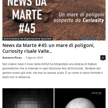
Astronautica ed Esplorazione Spaziale
News da Marte #45: un mare di poligoni,
Curiosity risale Valle...
Antonio Piras
-
5 Agosto 2026
0
Nel cratere Gale il rover della NASA ha fotografato una distesa di fratture
geometriche che si estende in ogni direzione fino all'orizzonte. Strutture del
genere erano già note, ma mai su questa scala. E su come si siano formate il
team non si sbilancia.