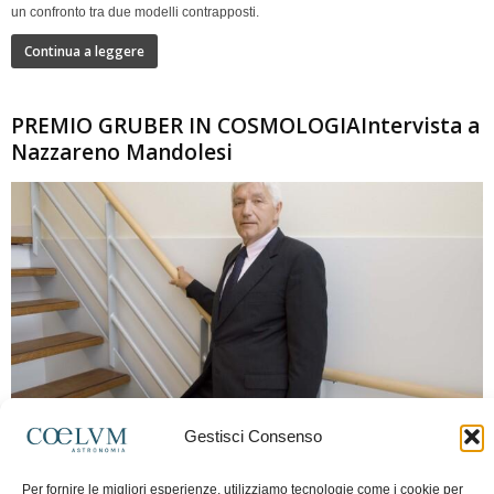
un confronto tra due modelli contrapposti.
Continua a leggere
PREMIO GRUBER IN COSMOLOGIAIntervista a
Nazzareno Mandolesi
280
Gestisci Consenso
Frida Paolella
-
16 Giugno 2026
0
Per fornire le migliori esperienze, utilizziamo tecnologie come i cookie per
Intervista al professor Nazzareno Mandolesi, tra i protagonisti della cosmologia