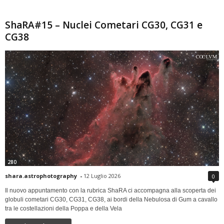
ShaRA#15 – Nuclei Cometari CG30, CG31 e
CG38
280
shara.astrophotography
-
12 Luglio 2026
0
Il nuovo appuntamento con la rubrica ShaRA ci accompagna alla scoperta dei
globuli cometari CG30, CG31, CG38, ai bordi della Nebulosa di Gum a cavallo
tra le costellazioni della Poppa e della Vela