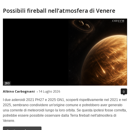
Possibili fireball nell’atmosfera di Venere
280
Albino Carbognani
-
14 Luglio 2026
0
I due asteroidi 2021 PH27 e 2025 GN1, scoperti rispettivamente nel 2021 e nel
2025, sembrano condividere un'origine comune e potrebbero aver generato
una corrente di meteoroidi lungo la loro orbita. Se questa ipotesi fosse corretta,
potrebbe essere possibile osservare dalla Terra fireball nell'atmosfera di
Venere.