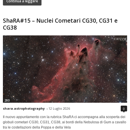
Continua a leggere
ShaRA#15 – Nuclei Cometari CG30, CG31 e
CG38
280
shara.astrophotography
-
12 Luglio 2026
0
Il nuovo appuntamento con la rubrica ShaRA ci accompagna alla scoperta dei
globuli cometari CG30, CG31, CG38, ai bordi della Nebulosa di Gum a cavallo
tra le costellazioni della Poppa e della Vela