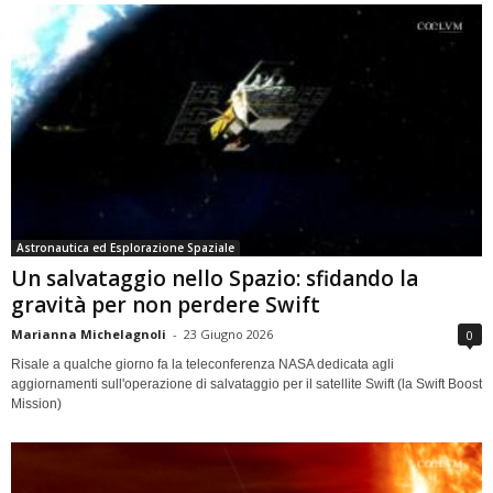
Astronautica ed Esplorazione Spaziale
Un salvataggio nello Spazio: sfidando la
gravità per non perdere Swift
Marianna Michelagnoli
-
23 Giugno 2026
0
Risale a qualche giorno fa la teleconferenza NASA dedicata agli
aggiornamenti sull'operazione di salvataggio per il satellite Swift (la Swift Boost
Mission)