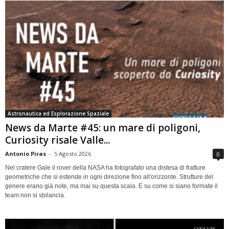
Astronautica ed Esplorazione Spaziale
News da Marte #45: un mare di poligoni,
Curiosity risale Valle...
Antonio Piras
-
5 Agosto 2026
0
Nel cratere Gale il rover della NASA ha fotografato una distesa di fratture
geometriche che si estende in ogni direzione fino all'orizzonte. Strutture del
genere erano già note, ma mai su questa scala. E su come si siano formate il
team non si sbilancia.