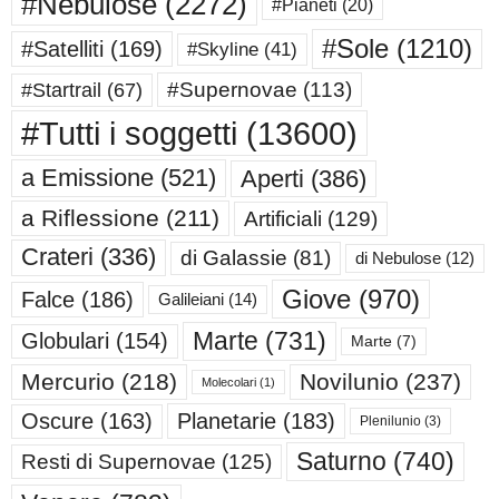
#Nebulose
(2272)
#Pianeti
(20)
#Sole
(1210)
#Satelliti
(169)
#Skyline
(41)
#Supernovae
(113)
#Startrail
(67)
#Tutti i soggetti
(13600)
a Emissione
(521)
Aperti
(386)
a Riflessione
(211)
Artificiali
(129)
Crateri
(336)
di Galassie
(81)
di Nebulose
(12)
Giove
(970)
Falce
(186)
Galileiani
(14)
Marte
(731)
Globulari
(154)
Marte
(7)
Mercurio
(218)
Novilunio
(237)
Molecolari
(1)
Oscure
(163)
Planetarie
(183)
Plenilunio
(3)
Saturno
(740)
Resti di Supernovae
(125)