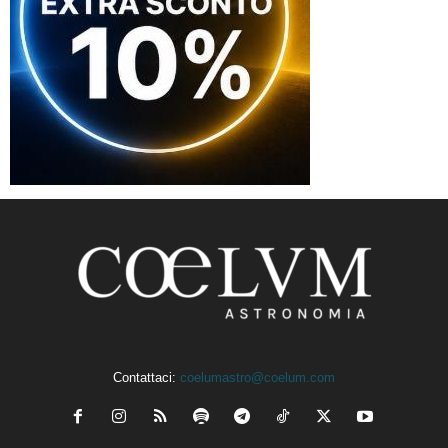
Contattaci:
coelumastro@coelum.com