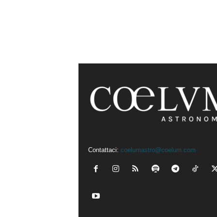
Contattaci:
coelumastro@coelum.com