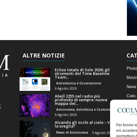
ALTRE NOTIZIE
CAT
Photo
Eclissi totale di Sole 2026: gli
strumenti del Time Baseline
Team...
Mostr
Astrotecnica e Osservazione
News 
6 Agosto 2026
Abell 2255 nel radio più
Cielo
profondo di sempre: nuova
mappa del...
Astro
Astronomia, Astrofisica e Cosmologia
Artico
6 Agosto 2026
Alzando gli occhi al cielo – Vale
Il Bl
Per fornire 
la sveglia?
e/o accedere
News di Astronomia
5 Agosto 2026
permetterà d