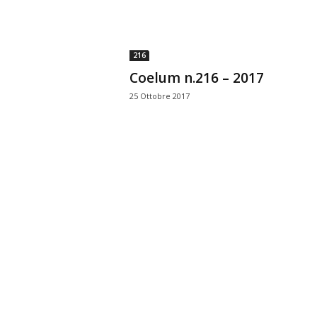
n
o
m
216
i
Coelum n.216 – 2017
a
25 Ottobre 2017