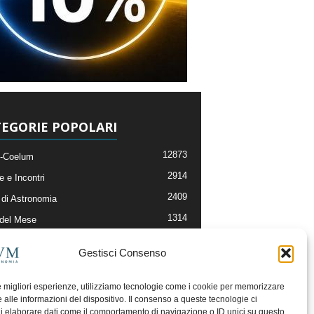
EGORIE POPOLARI
12873
-Coelum
2914
e e Incontri
2409
di Astronomia
1314
 del Mese
365
nomia, Astrofisica e Cosmologia
Gestisci Consenso
268
li e Risorse On-Line
192
og della Redazione
le migliori esperienze, utilizziamo tecnologie come i cookie per memorizzare
 alle informazioni del dispositivo. Il consenso a queste tecnologie ci
i elaborare dati come il comportamento di navigazione o ID unici su questo