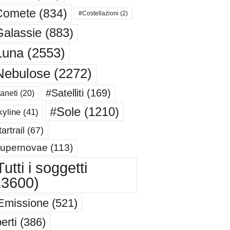
Comete
(834)
#Costellazioni
(2)
alassie
(883)
Luna
(2553)
Nebulose
(2272)
#Satelliti
(169)
aneti
(20)
#Sole
(1210)
yline
(41)
artrail
(67)
upernovae
(113)
utti i soggetti
13600)
Emissione
(521)
erti
(386)