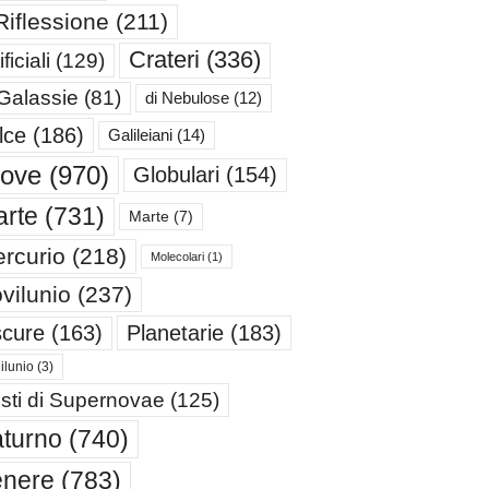
Riflessione
(211)
Crateri
(336)
ificiali
(129)
 Galassie
(81)
di Nebulose
(12)
lce
(186)
Galileiani
(14)
iove
(970)
Globulari
(154)
rte
(731)
Marte
(7)
rcurio
(218)
Molecolari
(1)
vilunio
(237)
cure
(163)
Planetarie
(183)
ilunio
(3)
sti di Supernovae
(125)
turno
(740)
enere
(783)