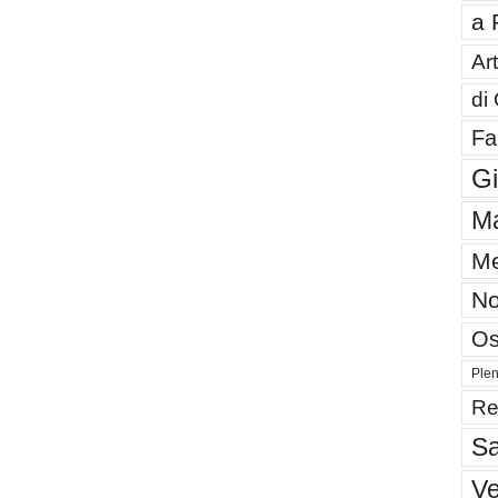
a 
Art
di
Fa
G
Ma
Me
No
Os
Plen
Re
Sa
V