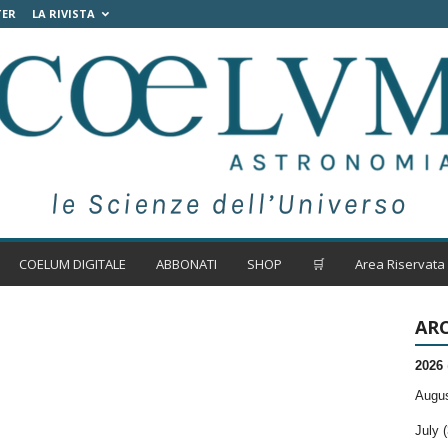
TER
LA RIVISTA
COELUM DIGITALE
ABBONATI
SHOP
🛒
Area Riservata
ARC
2026
Augus
July (