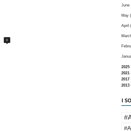
June 
May (
April 
March
0
Febru
Janua
2025 
2021 
2017 
2013 
I S
#
#A