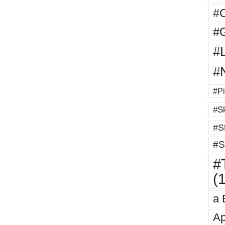
#
#G
#
#
#Pi
#Sk
#St
#S
#T
(
a 
Ap