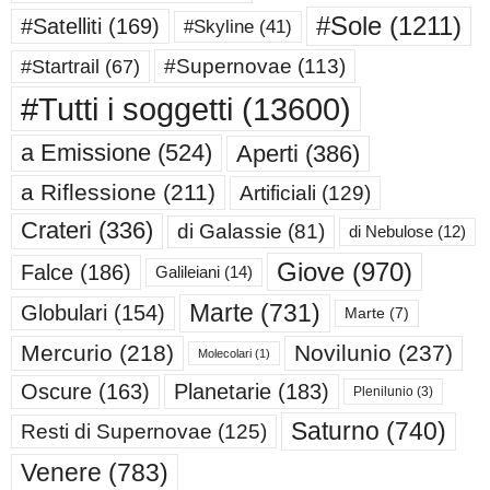
#Sole
(1211)
#Satelliti
(169)
#Skyline
(41)
#Supernovae
(113)
#Startrail
(67)
#Tutti i soggetti
(13600)
a Emissione
(524)
Aperti
(386)
a Riflessione
(211)
Artificiali
(129)
Crateri
(336)
di Galassie
(81)
di Nebulose
(12)
Giove
(970)
Falce
(186)
Galileiani
(14)
Marte
(731)
Globulari
(154)
Marte
(7)
Mercurio
(218)
Novilunio
(237)
Molecolari
(1)
Oscure
(163)
Planetarie
(183)
Plenilunio
(3)
Saturno
(740)
Resti di Supernovae
(125)
Venere
(783)