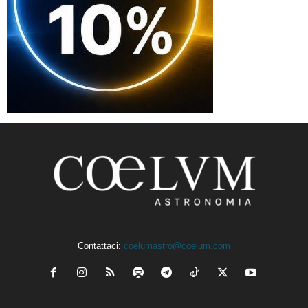
Contattaci:
coelumastro@coelum.com