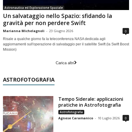
Astronautica ed Esplorazione Spaziale
Un salvataggio nello Spazio: sfidando la
gravità per non perdere Swift
Marianna Michelagnoli
-
23 Giugno 2026
0
Risale a qualche giorno fa la teleconferenza NASA dedicata agli
aggiornamenti sull'operazione di salvataggio per il satellite Swift (la Swift Boost
Mission)
Carica altri
ASTROFOTOGRAFIA
Tempo Siderale: applicazioni
pratiche in Astrofotografia
Astrofotografia
Agnese Caramanico
-
10 Luglio 2026
0