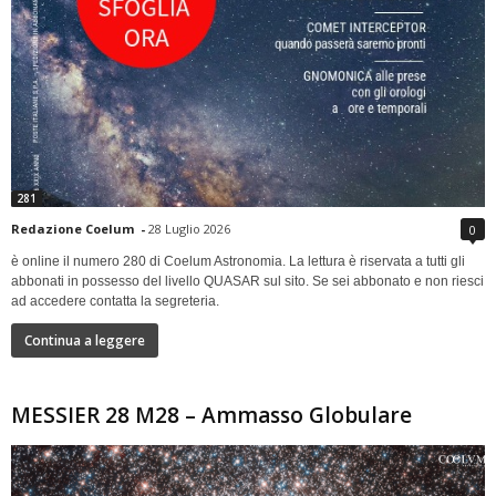
281
Redazione Coelum
-
28 Luglio 2026
0
è online il numero 280 di Coelum Astronomia. La lettura è riservata a tutti gli
abbonati in possesso del livello QUASAR sul sito. Se sei abbonato e non riesci
ad accedere contatta la segreteria.
Continua a leggere
MESSIER 28 M28 – Ammasso Globulare