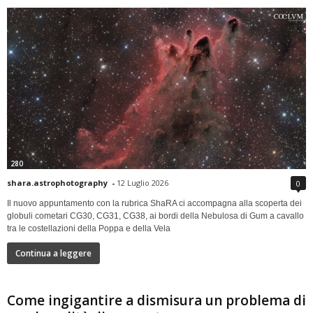
280
shara.astrophotography
-
12 Luglio 2026
0
Il nuovo appuntamento con la rubrica ShaRA ci accompagna alla scoperta dei
globuli cometari CG30, CG31, CG38, ai bordi della Nebulosa di Gum a cavallo
tra le costellazioni della Poppa e della Vela
Continua a leggere
Come ingigantire a dismisura un problema di