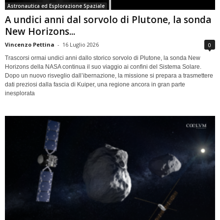
Astronautica ed Esplorazione Spaziale
A undici anni dal sorvolo di Plutone, la sonda
New Horizons...
Vincenzo Pettina
-
16 Luglio 2026
0
Trascorsi ormai undici anni dallo storico sorvolo di Plutone, la sonda New
Horizons della NASA continua il suo viaggio ai confini del Sistema Solare.
Dopo un nuovo risveglio dall’ibernazione, la missione si prepara a trasmettere
dati preziosi dalla fascia di Kuiper, una regione ancora in gran parte
inesplorata