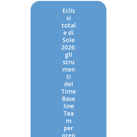
Eclis
si
total
e di
Sole
2026:
gli
stru
men
ti
del
Time
Base
line
Tea
m
per
prep