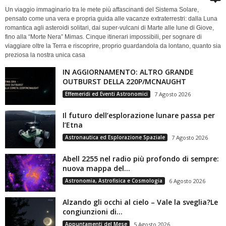
Un viaggio immaginario tra le mete più affascinanti del Sistema Solare,
pensato come una vera e propria guida alle vacanze extraterrestri: dalla Luna
romantica agli asteroidi solitari, dai super-vulcani di Marte alle lune di Giove,
fino alla “Morte Nera” Mimas. Cinque itinerari impossibili, per sognare di
viaggiare oltre la Terra e riscoprire, proprio guardandola da lontano, quanto sia
preziosa la nostra unica casa
IN AGGIORNAMENTO: ALTRO GRANDE
OUTBURST DELLA 220P/MCNAUGHT
Effemeridi ed Eventi Astronomici
7 Agosto 2026
Il futuro dell’esplorazione lunare passa per
l’Etna
Astronautica ed Esplorazione Spaziale
7 Agosto 2026
Abell 2255 nel radio più profondo di sempre:
nuova mappa del...
Astronomia, Astrofisica e Cosmologia
6 Agosto 2026
Alzando gli occhi al cielo – Vale la sveglia?Le
congiunzioni di...
Appuntamenti del Mese
5 Agosto 2026