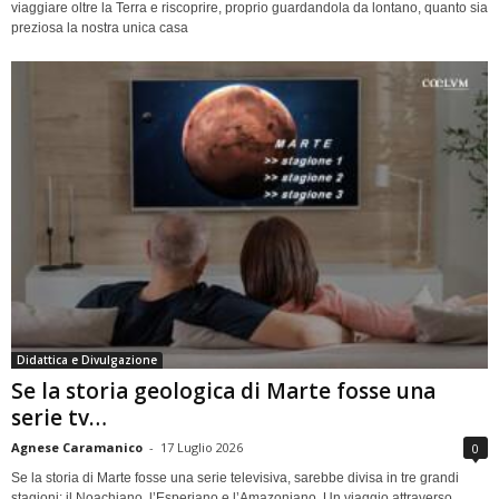
viaggiare oltre la Terra e riscoprire, proprio guardandola da lontano, quanto sia
preziosa la nostra unica casa
Didattica e Divulgazione
Se la storia geologica di Marte fosse una
serie tv…
Agnese Caramanico
-
17 Luglio 2026
0
Se la storia di Marte fosse una serie televisiva, sarebbe divisa in tre grandi
stagioni: il Noachiano, l’Esperiano e l’Amazoniano. Un viaggio attraverso