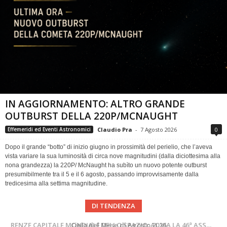
IN AGGIORNAMENTO: ALTRO GRANDE
OUTBURST DELLA 220P/MCNAUGHT
Claudio Pra
-
7 Agosto 2026
0
Effemeridi ed Eventi Astronomici
Dopo il grande “botto” di inizio giugno in prossimità del perielio, che l’aveva
vista variare la sua luminosità di circa nove magnitudini (dalla diciottesima alla
nona grandezza) la 220P/ McNaught ha subìto un nuovo potente outburst
presumibilmente tra il 5 e il 6 agosto, passando improvvisamente dalla
tredicesima alla settima magnitudine.
DI TENDENZA
SUPERNOVAE aggiornamenti del mese – Agosto 2026
Cielo del Mese di Agosto 2026