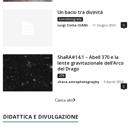
Un bacio tra divinità
Astrofotografia
Luigi Civita (UAN)
-
11 Giugno 2026
0
ShaRA#14.1 – Abell 370 e la
lente gravitazionale dell’Arco
del Drago
279
shara.astrophotography
-
9 Aprile 2026
0
Carica altri
DIDATTICA E DIVULGAZIONE