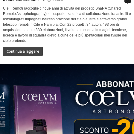
Cieli Remoti raccoglie cinque anni di attività del progetto ShaRA (Shared
Remote Astrophotography), un'esperienza unica di collaborazione tra astrofili e
astrofotografi impegnati nell'esplorazione del cielo australe attraverso grandi
telescopi remoti in Cile e Namibia. Con 22 progetti, 34 autori, 493 ore di
acquisizione e oltre 330 elaborazioni, il volume racconta immagini, tecniche,
ricerca e lavoro di squadra dietro alcune delle più spettacolari meraviglie del
cielo profondo.
Continua a leggere