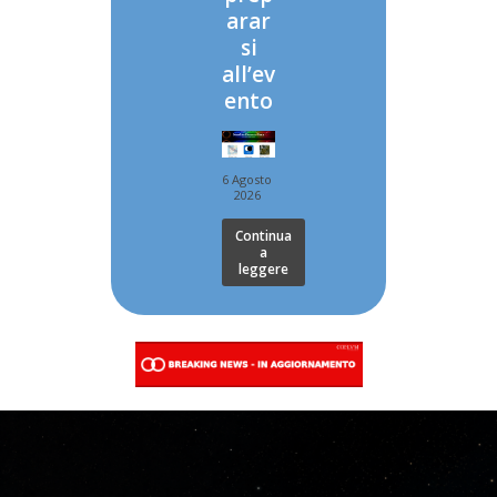
arar
si
all’ev
ento
6 Agosto
2026
Continua
a
leggere