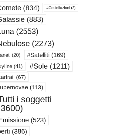
Comete
(834)
#Costellazioni
(2)
alassie
(883)
Luna
(2553)
Nebulose
(2273)
#Satelliti
(169)
aneti
(20)
#Sole
(1211)
yline
(41)
artrail
(67)
upernovae
(113)
utti i soggetti
13600)
Emissione
(523)
erti
(386)