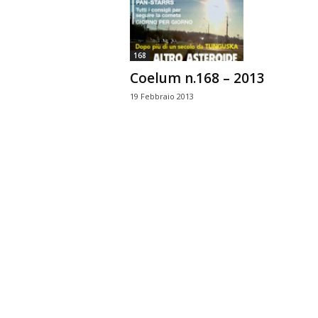
n
o
m
168
i
Coelum n.168 – 2013
a
19 Febbraio 2013