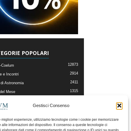
EGORIE POPOLARI
12873
-Coelum
2914
e e Incontri
2411
di Astronomia
1315
 del Mese
365
nomia, Astrofisica e Cosmologia
Gestisci Consenso
268
li e Risorse On-Line
192
og della Redazione
le migliori esperienze, utilizziamo tecnologie come i cookie per memorizzare
 alle informazioni del dispositivo. Il consenso a queste tecnologie ci
i elaborare dati come il comportamento di navigazione o ID unici su questo