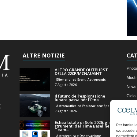
ALTRE NOTIZIE
CAT
Photo
ALTRO GRANDE OUTBURST
DELLA 220P/MCNAUGHT
Mostr
Effemeridi ed Eventi Astronomici
7 Agosto 2026
News 
Il futuro dell’esplorazione
Cielo
lunare passa per l’Etna
Astro
Astronautica ed Esplorazione Spaziale
7 Agosto 2026
Artico
Eclissi totale di Sole 2026: gli
Il Bl
Per fornire 
strumenti del Time Baseline
Team...
e/o accedere
Astrotecnica e Osservazione
permetterà d