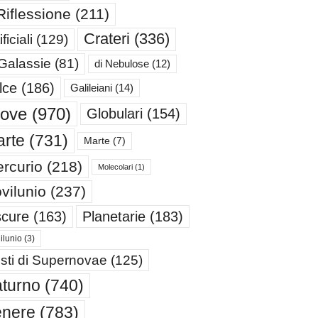
Riflessione
(211)
Crateri
(336)
ificiali
(129)
 Galassie
(81)
di Nebulose
(12)
lce
(186)
Galileiani
(14)
iove
(970)
Globulari
(154)
rte
(731)
Marte
(7)
rcurio
(218)
Molecolari
(1)
vilunio
(237)
cure
(163)
Planetarie
(183)
ilunio
(3)
sti di Supernovae
(125)
turno
(740)
enere
(783)