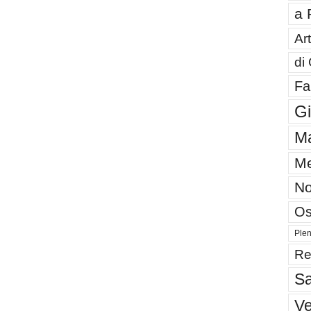
a 
Art
di
Fa
G
Ma
Me
No
Os
Plen
Re
Sa
V