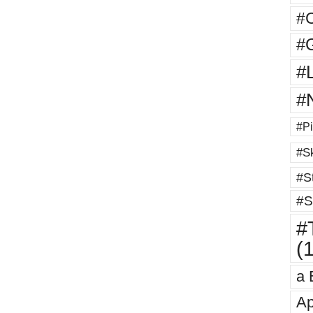
#
#G
#
#
#Pi
#Sk
#St
#S
#T
(
a 
Ap