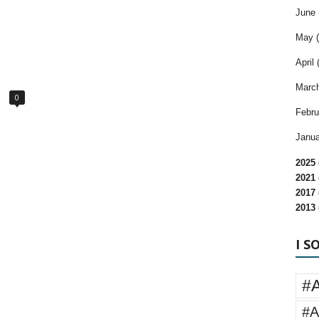
June 
May (
April 
March
0
Febru
Janua
2025 
2021 
2017 
2013 
I S
#
#A