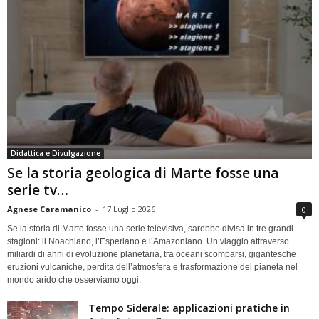
Didattica e Divulgazione
Se la storia geologica di Marte fosse una
serie tv…
Agnese Caramanico
-
17 Luglio 2026
0
Se la storia di Marte fosse una serie televisiva, sarebbe divisa in tre grandi
stagioni: il Noachiano, l’Esperiano e l’Amazoniano. Un viaggio attraverso
miliardi di anni di evoluzione planetaria, tra oceani scomparsi, gigantesche
eruzioni vulcaniche, perdita dell’atmosfera e trasformazione del pianeta nel
mondo arido che osserviamo oggi.
Tempo Siderale: applicazioni pratiche in