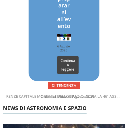
arar
si
all’ev
ento
6 Agosto
2026
Continua
a
leggere
DI TENDENZA
SUPERNOVAE aggiornamenti del mese – Agosto 2026
Cielo del Mese di Agosto 2026
NEWS DI ASTRONOMIA E SPAZIO