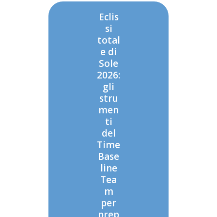
Eclis
si
total
e di
Sole
2026:
gli
stru
men
ti
del
Time
Base
line
Tea
m
per
prep