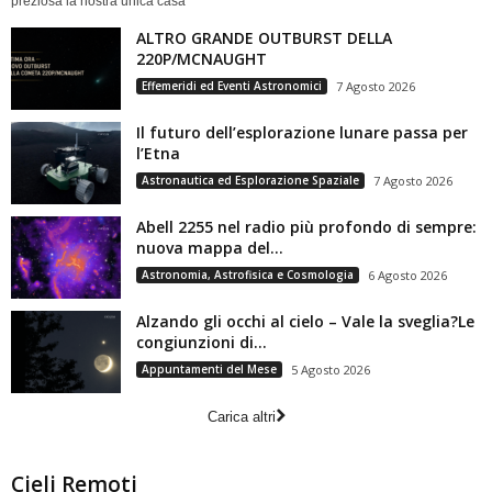
preziosa la nostra unica casa
ALTRO GRANDE OUTBURST DELLA
220P/MCNAUGHT
Effemeridi ed Eventi Astronomici
7 Agosto 2026
Il futuro dell’esplorazione lunare passa per
l’Etna
Astronautica ed Esplorazione Spaziale
7 Agosto 2026
Abell 2255 nel radio più profondo di sempre:
nuova mappa del...
Astronomia, Astrofisica e Cosmologia
6 Agosto 2026
Alzando gli occhi al cielo – Vale la sveglia?Le
congiunzioni di...
Appuntamenti del Mese
5 Agosto 2026
Carica altri
Cieli Remoti