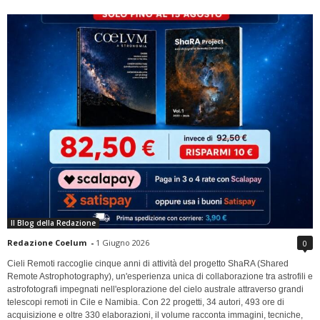
Il Blog della Redazione
Redazione Coelum
-
1 Giugno 2026
0
Cieli Remoti raccoglie cinque anni di attività del progetto ShaRA (Shared
Remote Astrophotography), un'esperienza unica di collaborazione tra astrofili e
astrofotografi impegnati nell'esplorazione del cielo australe attraverso grandi
telescopi remoti in Cile e Namibia. Con 22 progetti, 34 autori, 493 ore di
acquisizione e oltre 330 elaborazioni, il volume racconta immagini, tecniche,