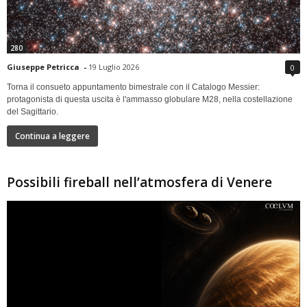
280
Giuseppe Petricca
-
19 Luglio 2026
0
Torna il consueto appuntamento bimestrale con il Catalogo Messier:
protagonista di questa uscita è l'ammasso globulare M28, nella costellazione
del Sagittario.
Continua a leggere
Possibili fireball nell’atmosfera di Venere