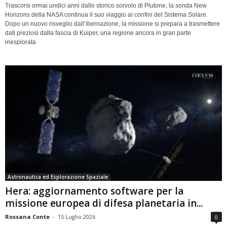
Trascorsi ormai undici anni dallo storico sorvolo di Plutone, la sonda New
Horizons della NASA continua il suo viaggio ai confini del Sistema Solare.
Dopo un nuovo risveglio dall’ibernazione, la missione si prepara a trasmettere
dati preziosi dalla fascia di Kuiper, una regione ancora in gran parte
inesplorata
Astronautica ed Esplorazione Spaziale
Hera: aggiornamento software per la
missione europea di difesa planetaria in...
Rossana Conte
-
15 Luglio 2026
0