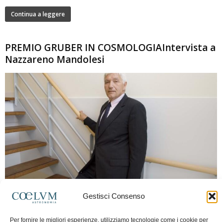
Continua a leggere
PREMIO GRUBER IN COSMOLOGIAIntervista a
Nazzareno Mandolesi
280
Gestisci Consenso
Frida Paolella
-
16 Giugno 2026
0
Intervista al professor Nazzareno Mandolesi, tra i protagonisti della cosmologia
Per fornire le migliori esperienze, utilizziamo tecnologie come i cookie per
spaziale europea e della missione Planck. Il dialogo ripercorre i principali