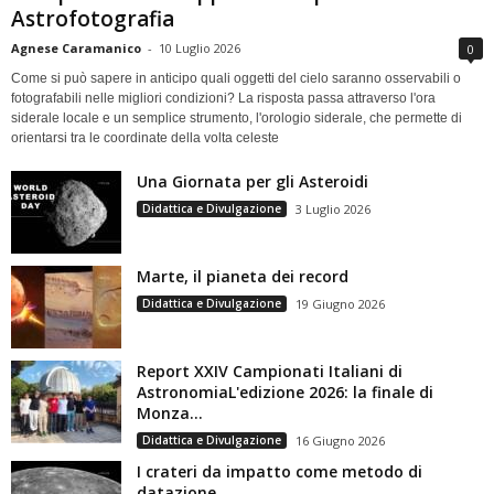
Astrofotografia
Agnese Caramanico
-
10 Luglio 2026
0
Come si può sapere in anticipo quali oggetti del cielo saranno osservabili o
fotografabili nelle migliori condizioni? La risposta passa attraverso l'ora
siderale locale e un semplice strumento, l'orologio siderale, che permette di
orientarsi tra le coordinate della volta celeste
Una Giornata per gli Asteroidi
Didattica e Divulgazione
3 Luglio 2026
Marte, il pianeta dei record
Didattica e Divulgazione
19 Giugno 2026
Report XXIV Campionati Italiani di
AstronomiaL'edizione 2026: la finale di
Monza...
Didattica e Divulgazione
16 Giugno 2026
I crateri da impatto come metodo di
datazione