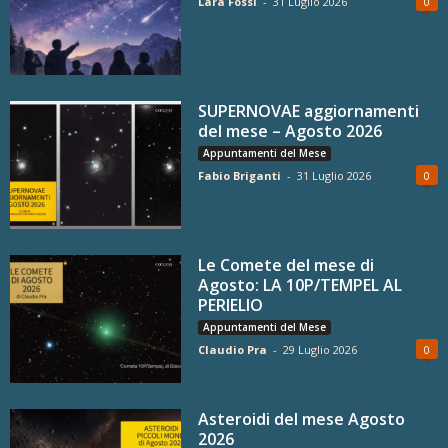
Lara Fossi
-
31 Luglio 2026
0
SUPERNOVAE aggiornamenti
del mese – Agosto 2026
Appuntamenti del Mese
Fabio Briganti
-
31 Luglio 2026
0
Le Comete del mese di
Agosto: LA 10P/TEMPEL AL
PERIELIO
Appuntamenti del Mese
Claudio Pra
-
29 Luglio 2026
0
Asteroidi del mese Agosto
2026