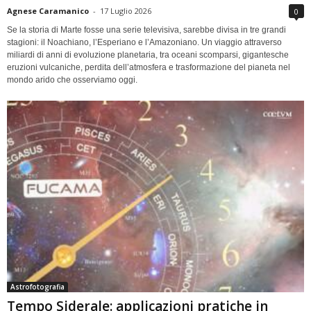
Agnese Caramanico
-
17 Luglio 2026
0
Se la storia di Marte fosse una serie televisiva, sarebbe divisa in tre grandi
stagioni: il Noachiano, l’Esperiano e l’Amazoniano. Un viaggio attraverso
miliardi di anni di evoluzione planetaria, tra oceani scomparsi, gigantesche
eruzioni vulcaniche, perdita dell’atmosfera e trasformazione del pianeta nel
mondo arido che osserviamo oggi.
Astrofotografia
Tempo Siderale: applicazioni pratiche in