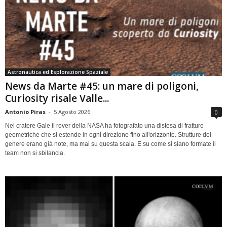
Astronautica ed Esplorazione Spaziale
News da Marte #45: un mare di poligoni,
Curiosity risale Valle...
Antonio Piras
-
5 Agosto 2026
0
Nel cratere Gale il rover della NASA ha fotografato una distesa di fratture
geometriche che si estende in ogni direzione fino all'orizzonte. Strutture del
genere erano già note, ma mai su questa scala. E su come si siano formate il
team non si sbilancia.