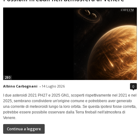
280
Albino Carbognani
-
14 Luglio 2026
0
I due asteroidi 2021 PH27 e 2025 GN1, scoperti rispettivamente nel 2021 e nel
2025, sembrano condividere un'origine comune e potrebbero aver generato
una corrente di meteoroidi lungo la loro orbita. Se questa ipotesi fosse corretta,
potrebbe essere possibile osservare dalla Terra fireball nell'atmosfera di
Venere.
Continua a leggere