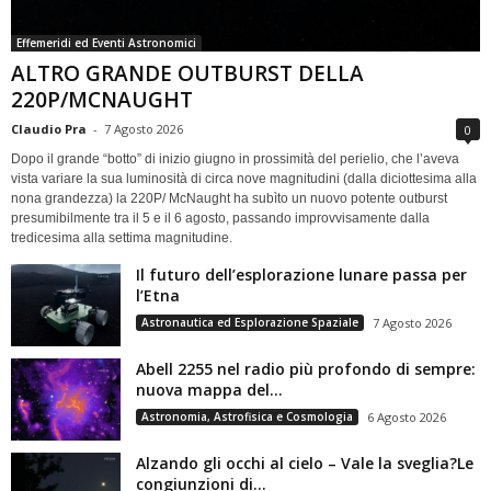
Effemeridi ed Eventi Astronomici
ALTRO GRANDE OUTBURST DELLA
220P/MCNAUGHT
Claudio Pra
-
7 Agosto 2026
0
Dopo il grande “botto” di inizio giugno in prossimità del perielio, che l’aveva
vista variare la sua luminosità di circa nove magnitudini (dalla diciottesima alla
nona grandezza) la 220P/ McNaught ha subìto un nuovo potente outburst
presumibilmente tra il 5 e il 6 agosto, passando improvvisamente dalla
tredicesima alla settima magnitudine.
Il futuro dell’esplorazione lunare passa per
l’Etna
Astronautica ed Esplorazione Spaziale
7 Agosto 2026
Abell 2255 nel radio più profondo di sempre:
nuova mappa del...
Astronomia, Astrofisica e Cosmologia
6 Agosto 2026
Alzando gli occhi al cielo – Vale la sveglia?Le
congiunzioni di...