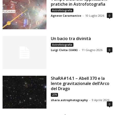
pratiche in Astrofotografia
Astrofotografia
Agnese Caramanico
-
10 Luglio 2026
0
Un bacio tra divinità
Astrofotografia
Luigi Civita (UAN)
-
11 Giugno 2026
0
ShaRA#14.1 – Abell 370 e la
lente gravitazionale dell’Arco
del Drago
279
shara.astrophotography
-
9 Aprile 2026
0