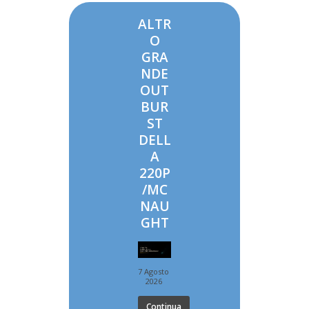
ALTR
O
GRA
NDE
OUT
BUR
ST
DELL
A
220P
/MC
NAU
GHT
7 Agosto
2026
Continua