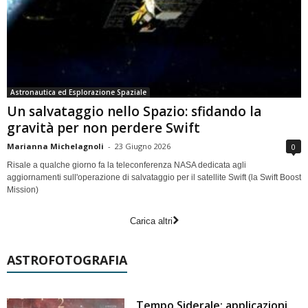
Astronautica ed Esplorazione Spaziale
Un salvataggio nello Spazio: sfidando la
gravità per non perdere Swift
Marianna Michelagnoli
-
23 Giugno 2026
0
Risale a qualche giorno fa la teleconferenza NASA dedicata agli
aggiornamenti sull'operazione di salvataggio per il satellite Swift (la Swift Boost
Mission)
Carica altri
ASTROFOTOGRAFIA
Tempo Siderale: applicazioni