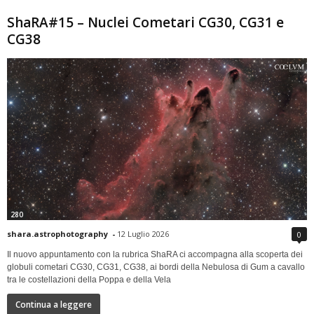
ShaRA#15 – Nuclei Cometari CG30, CG31 e
CG38
280
shara.astrophotography
-
12 Luglio 2026
0
Il nuovo appuntamento con la rubrica ShaRA ci accompagna alla scoperta dei
globuli cometari CG30, CG31, CG38, ai bordi della Nebulosa di Gum a cavallo
tra le costellazioni della Poppa e della Vela
Continua a leggere