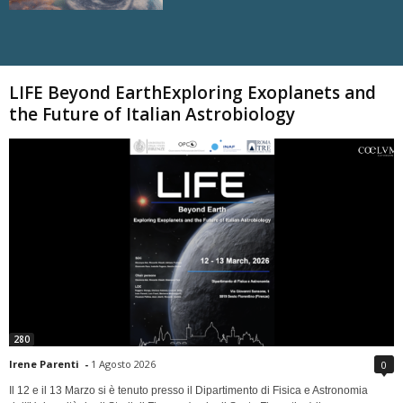
Carica altri
LIFE Beyond EarthExploring Exoplanets and
the Future of Italian Astrobiology
280
Irene Parenti
-
1 Agosto 2026
0
Il 12 e il 13 Marzo si è tenuto presso il Dipartimento di Fisica e Astronomia