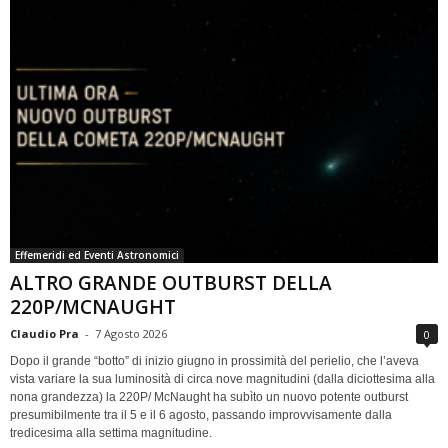
Effemeridi ed Eventi Astronomici
ALTRO GRANDE OUTBURST DELLA
220P/MCNAUGHT
Claudio Pra
-
7 Agosto 2026
0
Dopo il grande “botto” di inizio giugno in prossimità del perielio, che l’aveva
vista variare la sua luminosità di circa nove magnitudini (dalla diciottesima alla
nona grandezza) la 220P/ McNaught ha subìto un nuovo potente outburst
presumibilmente tra il 5 e il 6 agosto, passando improvvisamente dalla
tredicesima alla settima magnitudine.