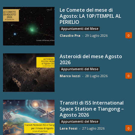
Le Comete del mese di
Agosto: LA 10P/TEMPEL AL
PERIELIO
Appuntamenti del Mese
Claudio Pra
-
29 Luglio 2026
0
Asteroidi del mese Agosto
2026
Appuntamenti del Mese
Marco Iozzi
-
28 Luglio 2026
0
Transiti di ISS International
Space Station e Tiangong –
Agosto 2026
Appuntamenti del Mese
Lara Fossi
-
27 Luglio 2026
0