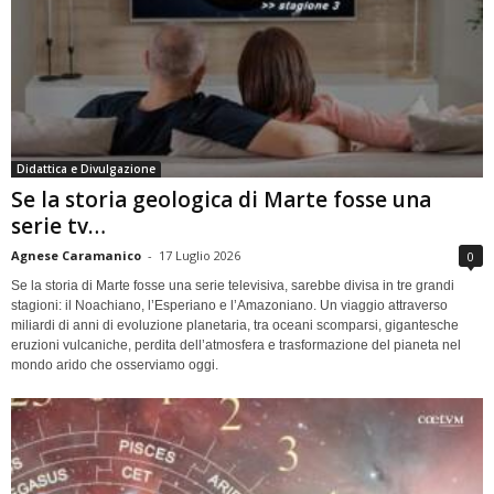
Didattica e Divulgazione
Se la storia geologica di Marte fosse una
serie tv…
Agnese Caramanico
-
17 Luglio 2026
0
Se la storia di Marte fosse una serie televisiva, sarebbe divisa in tre grandi
stagioni: il Noachiano, l’Esperiano e l’Amazoniano. Un viaggio attraverso
miliardi di anni di evoluzione planetaria, tra oceani scomparsi, gigantesche
eruzioni vulcaniche, perdita dell’atmosfera e trasformazione del pianeta nel
mondo arido che osserviamo oggi.