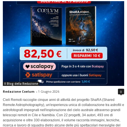
Il Blog della Redazione
Redazione Coelum
-
1 Giugno 2026
0
Cieli Remoti raccoglie cinque anni di attività del progetto ShaRA (Shared
Remote Astrophotography), un'esperienza unica di collaborazione tra astrofili e
astrofotografi impegnati nell'esplorazione del cielo australe attraverso grandi
telescopi remoti in Cile e Namibia. Con 22 progetti, 34 autori, 493 ore di
acquisizione e oltre 330 elaborazioni, il volume racconta immagini, tecniche,
ricerca e lavoro di squadra dietro alcune delle più spettacolari meraviglie del