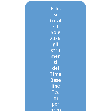
Eclis
si
total
e di
Sole
2026:
gli
stru
men
ti
del
Time
Base
line
Tea
m
per
prep