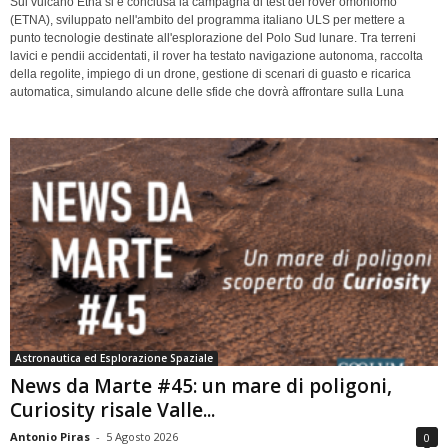
Sul vulcano Etna si è conclusa la campagna di test del rover omoniomo
(ETNA), sviluppato nell'ambito del programma italiano ULS per mettere a
punto tecnologie destinate all'esplorazione del Polo Sud lunare. Tra terreni
lavici e pendii accidentati, il rover ha testato navigazione autonoma, raccolta
della regolite, impiego di un drone, gestione di scenari di guasto e ricarica
automatica, simulando alcune delle sfide che dovrà affrontare sulla Luna
Astronautica ed Esplorazione Spaziale
News da Marte #45: un mare di poligoni,
Curiosity risale Valle...
Antonio Piras
-
5 Agosto 2026
0