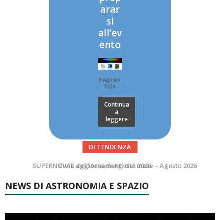
arar
si
all’ev
ento
6 Agosto
2026
Continua
a
leggere
DI TENDENZA
SUPERNOVAE aggiornamenti del mese – Agosto 2026
Le Comete del mese di Agosto: LA 10P/TEMPEL AL PERIELIO
NEWS DI ASTRONOMIA E SPAZIO