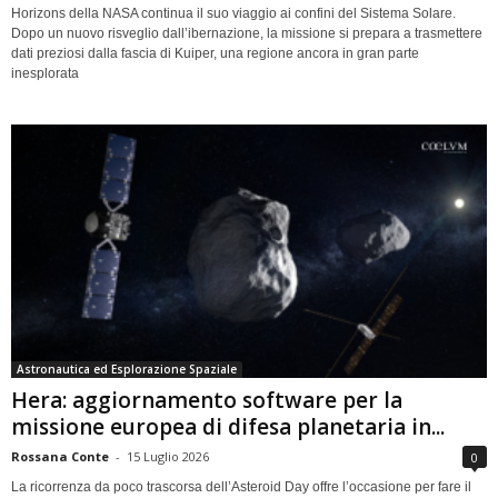
Horizons della NASA continua il suo viaggio ai confini del Sistema Solare.
Dopo un nuovo risveglio dall’ibernazione, la missione si prepara a trasmettere
dati preziosi dalla fascia di Kuiper, una regione ancora in gran parte
inesplorata
Astronautica ed Esplorazione Spaziale
Hera: aggiornamento software per la
missione europea di difesa planetaria in...
Rossana Conte
-
15 Luglio 2026
0
La ricorrenza da poco trascorsa dell’Asteroid Day offre l’occasione per fare il