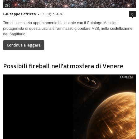
280
Giuseppe Petricca
-
19 Luglio 2026
0
Torna il consueto appuntamento bimestrale con il Catalogo Messier:
protagonista di questa uscita è l'ammasso globulare M28, nella costellazione
del Sagittario.
Continua a leggere
Possibili fireball nell’atmosfera di Venere