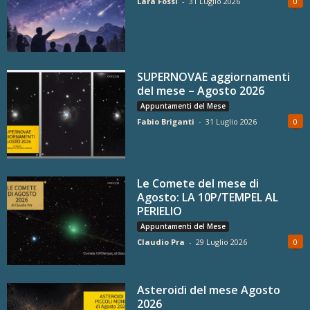
Lara Fossi
-
31 Luglio 2026
0
SUPERNOVAE aggiornamenti
del mese – Agosto 2026
Appuntamenti del Mese
Fabio Briganti
-
31 Luglio 2026
0
Le Comete del mese di
Agosto: LA 10P/TEMPEL AL
PERIELIO
Appuntamenti del Mese
Claudio Pra
-
29 Luglio 2026
0
Asteroidi del mese Agosto
2026