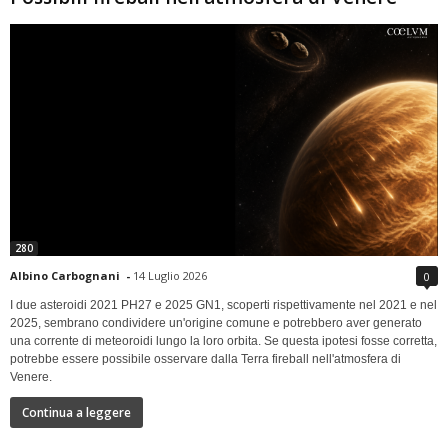
280
Albino Carbognani
-
14 Luglio 2026
0
I due asteroidi 2021 PH27 e 2025 GN1, scoperti rispettivamente nel 2021 e nel
2025, sembrano condividere un'origine comune e potrebbero aver generato
una corrente di meteoroidi lungo la loro orbita. Se questa ipotesi fosse corretta,
potrebbe essere possibile osservare dalla Terra fireball nell'atmosfera di
Venere.
Continua a leggere