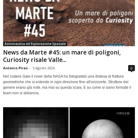
Astronautica ed Esplorazione Spaziale
News da Marte #45: un mare di poligoni,
Curiosity risale Valle...
Antonio Piras
-
5 Agosto 2026
0
Nel cratere Gale il rover della NASA ha fotografato una distesa di fratture
geometriche che si estende in ogni direzione fino all'orizzonte. Strutture del
genere erano già note, ma mai su questa scala. E su come si siano formate il
team non si sbilancia.