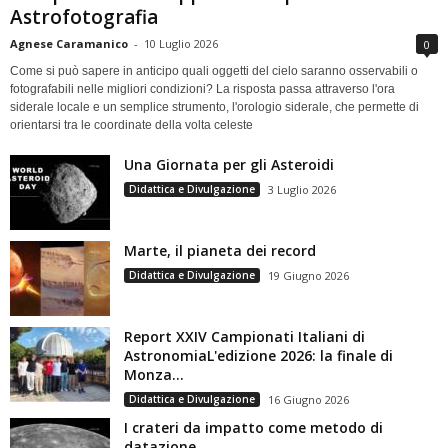
Astrofotografia
Agnese Caramanico
-
10 Luglio 2026
0
Come si può sapere in anticipo quali oggetti del cielo saranno osservabili o
fotografabili nelle migliori condizioni? La risposta passa attraverso l'ora
siderale locale e un semplice strumento, l'orologio siderale, che permette di
orientarsi tra le coordinate della volta celeste
Una Giornata per gli Asteroidi
Didattica e Divulgazione
3 Luglio 2026
Marte, il pianeta dei record
Didattica e Divulgazione
19 Giugno 2026
Report XXIV Campionati Italiani di
AstronomiaL'edizione 2026: la finale di
Monza...
Didattica e Divulgazione
16 Giugno 2026
I crateri da impatto come metodo di
datazione