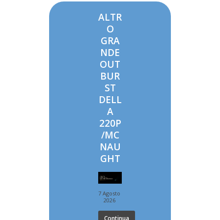
ALTR
O
GRA
NDE
OUT
BUR
ST
DELL
A
220P
/MC
NAU
GHT
7 Agosto
2026
Continua