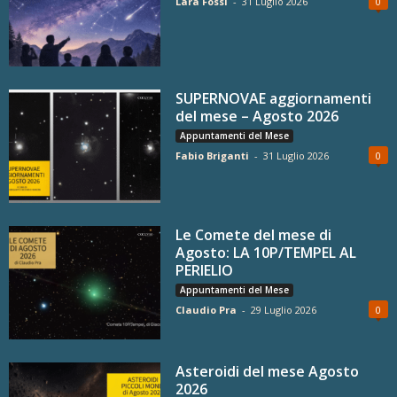
Lara Fossi
-
31 Luglio 2026
0
SUPERNOVAE aggiornamenti
del mese – Agosto 2026
Appuntamenti del Mese
Fabio Briganti
-
31 Luglio 2026
0
Le Comete del mese di
Agosto: LA 10P/TEMPEL AL
PERIELIO
Appuntamenti del Mese
Claudio Pra
-
29 Luglio 2026
0
Asteroidi del mese Agosto
2026