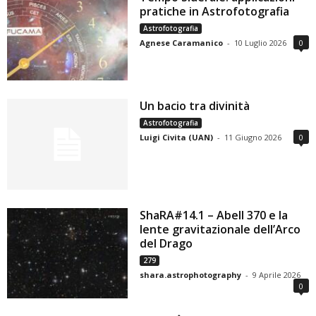
pratiche in Astrofotografia
Astrofotografia
Agnese Caramanico
-
10 Luglio 2026
0
Un bacio tra divinità
Astrofotografia
Luigi Civita (UAN)
-
11 Giugno 2026
0
ShaRA#14.1 – Abell 370 e la
lente gravitazionale dell’Arco
del Drago
279
shara.astrophotography
-
9 Aprile 2026
0