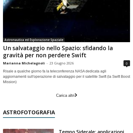
Astronautica ed Esplorazione Spaziale
Un salvataggio nello Spazio: sfidando la
gravità per non perdere Swift
Marianna Michelagnoli
-
23 Giugno 2026
0
Risale a qualche giorno fa la teleconferenza NASA dedicata agli
aggiornamenti sull'operazione di salvataggio per il satellite Swift (la Swift Boost
Mission)
Carica altri
ASTROFOTOGRAFIA
Tempo Siderale: applicazioni