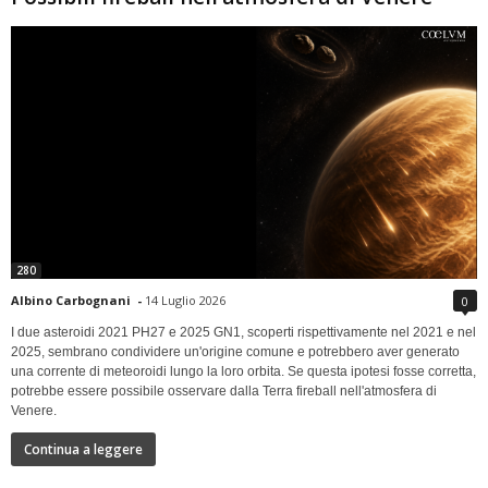
280
Albino Carbognani
-
14 Luglio 2026
0
I due asteroidi 2021 PH27 e 2025 GN1, scoperti rispettivamente nel 2021 e nel
2025, sembrano condividere un'origine comune e potrebbero aver generato
una corrente di meteoroidi lungo la loro orbita. Se questa ipotesi fosse corretta,
potrebbe essere possibile osservare dalla Terra fireball nell'atmosfera di
Venere.
Continua a leggere