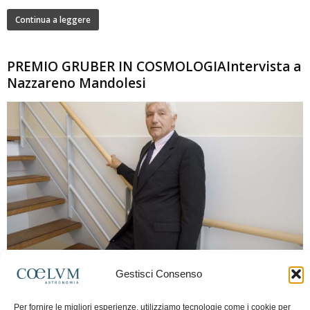
Continua a leggere
PREMIO GRUBER IN COSMOLOGIAIntervista a
Nazzareno Mandolesi
280
Gestisci Consenso
Frida Paolella
-
16 Giugno 2026
0
Intervista al professor Nazzareno Mandolesi, tra i protagonisti della cosmologia
Per fornire le migliori esperienze, utilizziamo tecnologie come i cookie per
spaziale europea e della missione Planck. Il dialogo ripercorre i principali