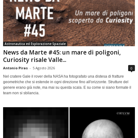
Astronautica ed Esplorazione Spaziale
News da Marte #45: un mare di poligoni,
Curiosity risale Valle...
Antonio Piras
-
5 Agosto 2026
0
Nel cratere Gale il rover della NASA ha fotografato una distesa di fratture
geometriche che si estende in ogni direzione fino all'orizzonte. Strutture del
genere erano già note, ma mai su questa scala. E su come si siano formate il
team non si sbilancia.