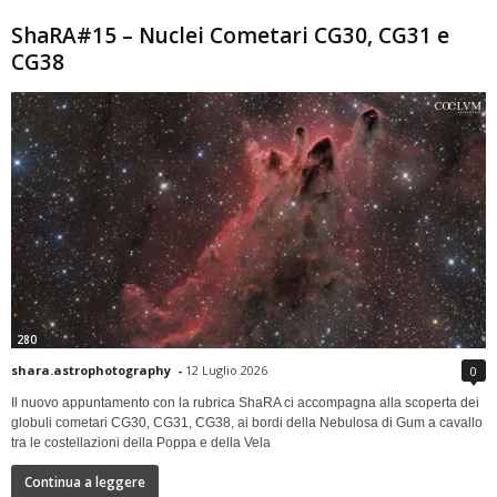
ShaRA#15 – Nuclei Cometari CG30, CG31 e
CG38
280
shara.astrophotography
-
12 Luglio 2026
0
Il nuovo appuntamento con la rubrica ShaRA ci accompagna alla scoperta dei
globuli cometari CG30, CG31, CG38, ai bordi della Nebulosa di Gum a cavallo
tra le costellazioni della Poppa e della Vela
Continua a leggere