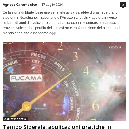
Agnese Caramanico
-
17 Luglio 2026
0
Se la storia di Marte fosse una serie televisiva, sarebbe divisa in tre grandi
stagioni: il Noachiano, l’Esperiano e l’Amazoniano. Un viaggio attraverso
miliardi di anni di evoluzione planetaria, tra oceani scomparsi, gigantesche
eruzioni vulcaniche, perdita dell’atmosfera e trasformazione del pianeta nel
mondo arido che osserviamo oggi.
Astrofotografia
Tempo Siderale: applicazioni pratiche in