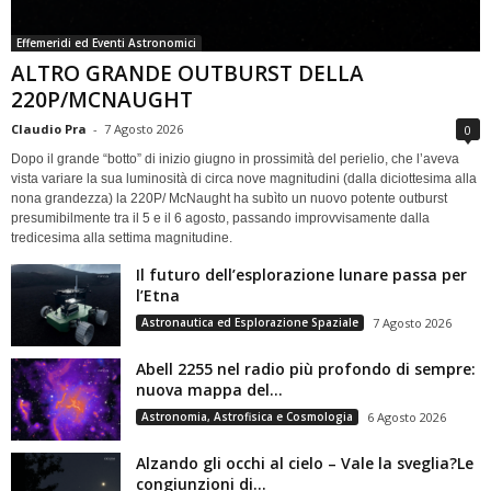
Effemeridi ed Eventi Astronomici
ALTRO GRANDE OUTBURST DELLA
220P/MCNAUGHT
Claudio Pra
-
7 Agosto 2026
0
Dopo il grande “botto” di inizio giugno in prossimità del perielio, che l’aveva
vista variare la sua luminosità di circa nove magnitudini (dalla diciottesima alla
nona grandezza) la 220P/ McNaught ha subìto un nuovo potente outburst
presumibilmente tra il 5 e il 6 agosto, passando improvvisamente dalla
tredicesima alla settima magnitudine.
Il futuro dell’esplorazione lunare passa per
l’Etna
Astronautica ed Esplorazione Spaziale
7 Agosto 2026
Abell 2255 nel radio più profondo di sempre:
nuova mappa del...
Astronomia, Astrofisica e Cosmologia
6 Agosto 2026
Alzando gli occhi al cielo – Vale la sveglia?Le
congiunzioni di...