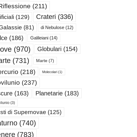
Riflessione
(211)
Crateri
(336)
ificiali
(129)
 Galassie
(81)
di Nebulose
(12)
lce
(186)
Galileiani
(14)
iove
(970)
Globulari
(154)
rte
(731)
Marte
(7)
rcurio
(218)
Molecolari
(1)
vilunio
(237)
cure
(163)
Planetarie
(183)
ilunio
(3)
sti di Supernovae
(125)
turno
(740)
enere
(783)