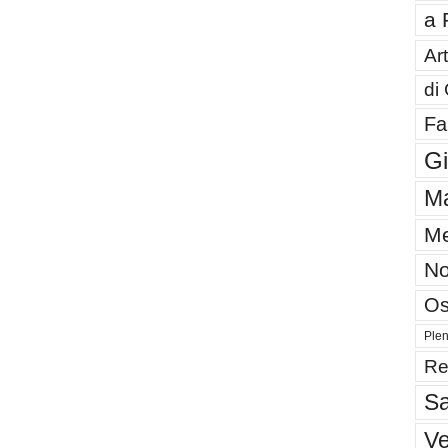
a 
Art
di
Fa
G
Ma
Me
No
Os
Plen
Re
Sa
V