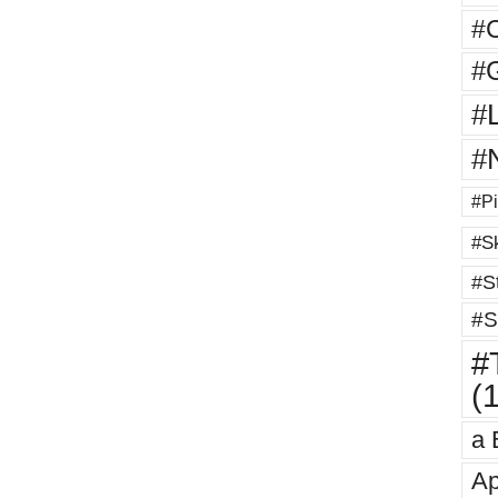
#
#G
#
#
#Pi
#Sk
#St
#S
#T
(
a 
Ap