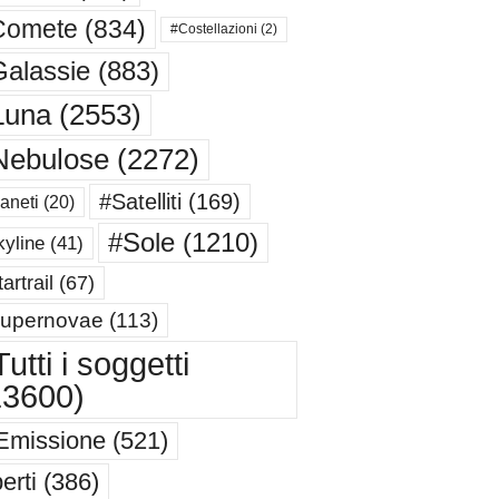
Comete
(834)
#Costellazioni
(2)
alassie
(883)
Luna
(2553)
Nebulose
(2272)
#Satelliti
(169)
aneti
(20)
#Sole
(1210)
yline
(41)
artrail
(67)
upernovae
(113)
utti i soggetti
13600)
Emissione
(521)
erti
(386)