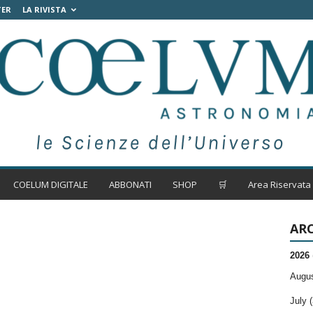
TER
LA RIVISTA
COELUM DIGITALE
ABBONATI
SHOP
🛒
Area Riservata
ARC
2026
Augus
July (