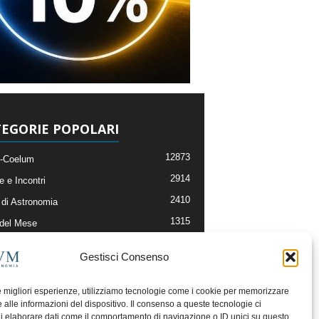
EGORIE POPOLARI
12873
-Coelum
2914
e e Incontri
2410
di Astronomia
1315
 del Mese
365
nomia, Astrofisica e Cosmologia
Gestisci Consenso
268
li e Risorse On-Line
192
og della Redazione
le migliori esperienze, utilizziamo tecnologie come i cookie per memorizzare
 alle informazioni del dispositivo. Il consenso a queste tecnologie ci
i elaborare dati come il comportamento di navigazione o ID unici su questo