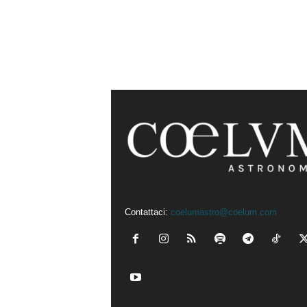
Contattaci:
coelumastro@coelum.com