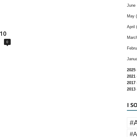
June 
May (
April 
010
March
0
Febru
Janua
2025 
2021 
2017 
2013 
I S
#
#A