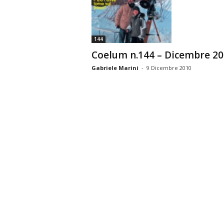
n
o
m
144
i
Coelum n.144 – Dicembre 2
a
Gabriele Marini
-
9 Dicembre 2010