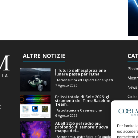
ALTRE NOTIZIE
CAT
Photo
Il futuro dell’esplorazione
lunare passa per l’Etna
Mostr
Astronautica ed Esplorazione Spaziale
7 Agosto 2026
News 
Eclissi totale di Sole 2026: gli
Cielo
strumenti del Time Baseline
Team...
Astro
Astrotecnica e Osservazione
Artico
6 Agosto 2026
Abell 2255 nel radio più
Il Bl
Per fornire 
profondo di sempre: nuova
mappa del...
e/o accedere
Astronomia, Astrofisica e Cosmologia
permetterà d